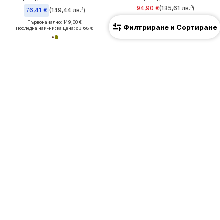
94,90 €
(185,61 лв.³)
76,41 €
(149,44 лв.³)
Първоначално: 109,00 €
Първоначално: 149,00 €
Последна най-ниска цена:
64,90 €
Филтриране и Сортиране
Последна най-ниска цена:
63,68 €
Ексклузивно
ПРОМОЦИЯ
ПРОМОЦИЯ
CALVIN KLEIN JEANS
DAN FOX APPAREL
Преходно яке
Преходно яке 'Adrian'