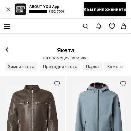
ABOUT YOU App
Към приложението
(152 700)
Якета
на промоция за мъже
Зимни якета
Преходни якета
Парка
Кожени як