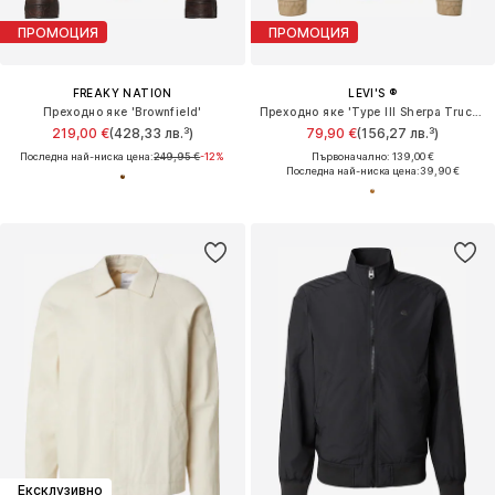
ПРОМОЦИЯ
ПРОМОЦИЯ
FREAKY NATION
LEVI'S ®
Преходно яке 'Brownfield'
Преходно яке 'Type III Sherpa Trucker Jacket'
219,00 €
(428,33 лв.³)
79,90 €
(156,27 лв.³)
Последна най-ниска цена:
249,95 €
-12%
Първоначално: 139,00 €
Последна най-ниска цена:
39,90 €
Ексклузивно