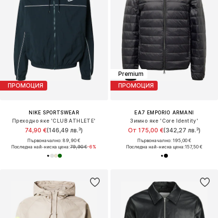
Premium
ПРОМОЦИЯ
ПРОМОЦИЯ
NIKE SPORTSWEAR
EA7 EMPORIO ARMANI
Преходно яке 'CLUB ATHLETE'
Зимно яке 'Core Identity'
74,90 €
(146,49 лв.³)
От 175,00 €
(342,27 лв.³)
Първоначално: 89,90 €
Първоначално: 195,00 €
Последна най-ниска цена:
79,90 €
-6%
Последна най-ниска цена:
157,50 €