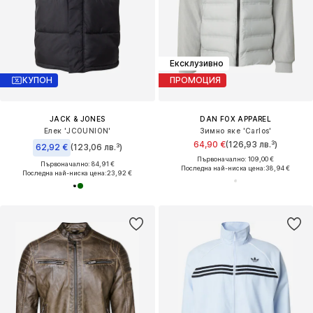
Ексклузивно
КУПОН
ПРОМОЦИЯ
JACK & JONES
DAN FOX APPAREL
Елек 'JCOUNION'
Зимно яке 'Carlos'
64,90 €
(126,93 лв.³)
62,92 €
(123,06 лв.³)
Първоначално: 109,00 €
Първоначално: 84,91 €
Последна най-ниска цена:
38,94 €
Последна най-ниска цена:
23,92 €