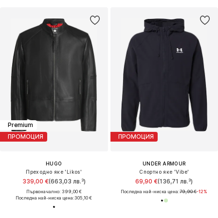
Premium
ПРОМОЦИЯ
ПРОМОЦИЯ
HUGO
UNDER ARMOUR
Преходно яке 'Likos'
Спортно яке 'Vibe'
339,00 €
(663,03 лв.³)
69,90 €
(136,71 лв.³)
Първоначално: 399,00 €
Последна най-ниска цена:
79,90 €
-12%
Последна най-ниска цена:
305,10 €