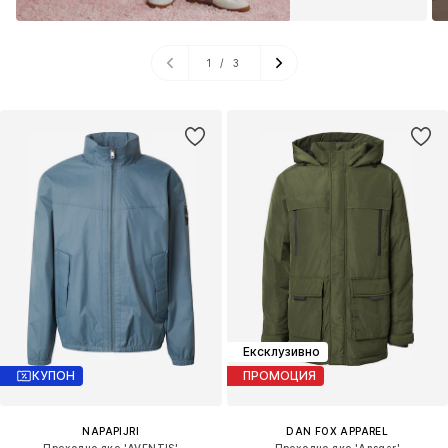
1
/
3
Ексклузивно
КУПОН
ПРОМОЦИЯ
NAPAPIJRI
DAN FOX APPAREL
Преходно яке 'AVENTIS'
Преходно яке 'Ansgar'