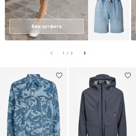
Виж аутфита
1
/
3