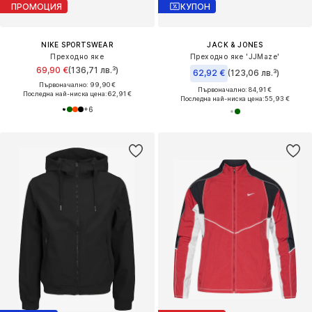
ПРОМОЦИЯ
КУПОН
NIKE SPORTSWEAR
JACK & JONES
Преходно яке
Преходно яке 'JJMaze'
69,90 €
(136,71 лв.³)
62,92 €
(123,06 лв.³)
Първоначално: 99,90 €
Първоначално: 84,91 €
Последна най-ниска цена:
62,91 €
Последна най-ниска цена:
55,93 €
+
6