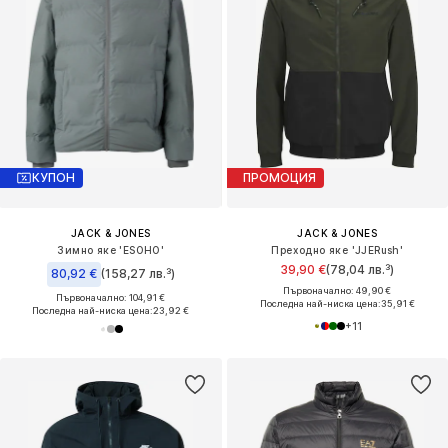
КУПОН
ПРОМОЦИЯ
JACK & JONES
JACK & JONES
Зимно яке 'ESOHO'
Преходно яке 'JJERush'
39,90 €
(78,04 лв.³)
80,92 €
(158,27 лв.³)
Първоначално: 49,90 €
Първоначално: 104,91 €
Последна най-ниска цена:
35,91 €
Последна най-ниска цена:
23,92 €
+
11