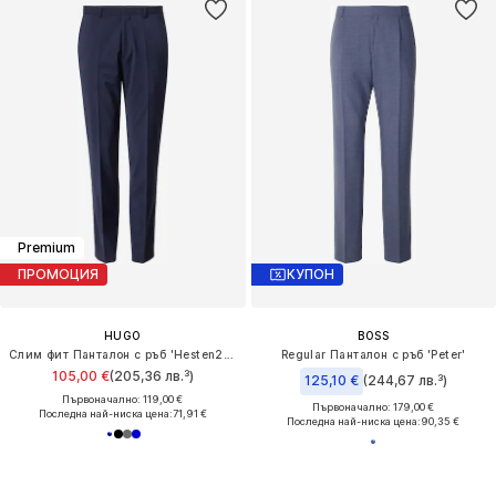
Premium
ПРОМОЦИЯ
КУПОН
HUGO
BOSS
Слим фит Панталон с ръб 'Hesten253X-MH'
Regular Панталон с ръб 'Peter'
105,00 €
(205,36 лв.³)
125,10 €
(244,67 лв.³)
Първоначално: 119,00 €
Първоначално: 179,00 €
Последна най-ниска цена:
71,91 €
Последна най-ниска цена:
90,35 €