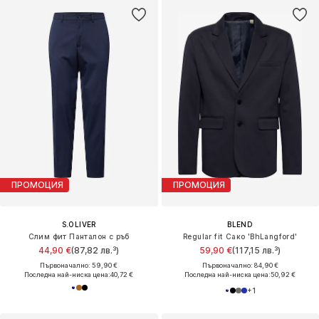
ПРОМОЦИЯ
ПРОМОЦИЯ
S.OLIVER
BLEND
Слим фит Панталон с ръб
Regular fit Сако 'BhLangford'
44,90 €
(87,82 лв.³)
59,90 €
(117,15 лв.³)
Първоначално: 59,90 €
Първоначално: 84,90 €
Последна най-ниска цена:
40,72 €
Последна най-ниска цена:
50,92 €
+
1