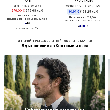
JOOP!
JACK & JONES
Slim Fit Бизнес сако
Regular fit Сако 'JPRTHEO'
279,00 €
(545,68 лв.³)
80,91 €
(158,25 лв.³)
Първоначално: 349,00 €
Първоначално: 129,00 €
Последна най-ниска цена:
262,65 €
Последна най-ниска цена:
35,96 €
+
1
ОТКРИЙ ТРЕНДОВЕ И НАЙ-ДОБРИТЕ МАРКИ
Вдъхновение за Костюми и сака
Официални визии за