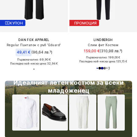
КУПОН
ПРОМОЦИЯ
DAN FOX APPAREL
LINDBERGH
Regular Панталон с ръб 'Eduard'
Слим фит Костюм
159,00 €
(310,98 лв.³)
49,41 €
(96,64 лв.³)
Първоначално: 199,00 €
Първоначално: 69,90 €
Последна най-ниска цена:
135,15 €
Последна най-ниска цена:
32,94 €
+
3
Идеалният летен костюм за всеки
младоженец