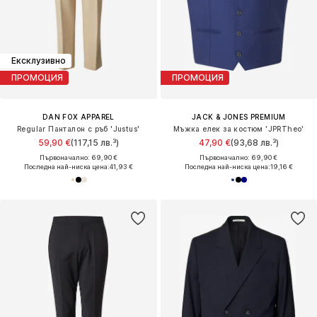
Ексклузивно
ПРОМОЦИЯ
ПРОМОЦИЯ
DAN FOX APPAREL
JACK & JONES PREMIUM
Regular Панталон с ръб 'Justus'
Мъжка елек за костюм 'JPRTheo'
59,90 €
(117,15 лв.³)
47,90 €
(93,68 лв.³)
Първоначално: 69,90 €
Първоначално: 69,90 €
Последна най-ниска цена:
41,93 €
Последна най-ниска цена:
19,16 €