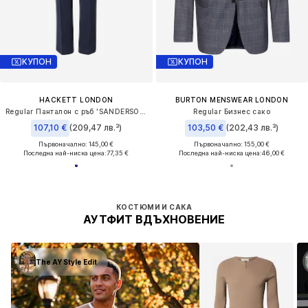
КУПОН
КУПОН
HACKETT LONDON
BURTON MENSWEAR LONDON
Regular Панталон с ръб 'SANDERSON'
Regular Бизнес сако
107,10 €
(209,47 лв.³)
103,50 €
(202,43 лв.³)
Първоначално: 145,00 €
Първоначално: 155,00 €
Последна най-ниска цена:
77,35 €
Последна най-ниска цена:
46,00 €
КОСТЮМИ И САКА
АУТФИТ ВДЪХНОВЕНИЕ
The AY Style Edit