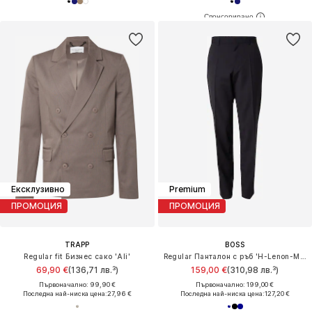
Ексклузивно
Premium
ПРОМОЦИЯ
ПРОМОЦИЯ
TRAPP
BOSS
Regular fit Бизнес сако 'Ali'
Regular Панталон с ръб 'H-Lenon-MM-251'
69,90 €
(136,71 лв.³)
159,00 €
(310,98 лв.³)
Първоначално: 99,90 €
Първоначално: 199,00 €
Последна най-ниска цена:
27,96 €
Последна най-ниска цена:
127,20 €