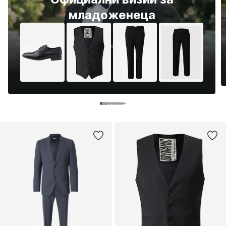
младоженеца