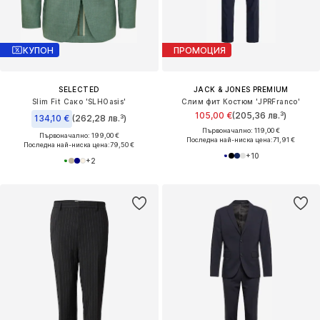
КУПОН
ПРОМОЦИЯ
SELECTED
JACK & JONES PREMIUM
Slim Fit Сако 'SLHOasis'
Слим фит Костюм 'JPRFranco'
105,00 €
(205,36 лв.³)
134,10 €
(262,28 лв.³)
Първоначално: 119,00 €
Първоначално: 199,00 €
Последна най-ниска цена:
71,91 €
Последна най-ниска цена:
79,50 €
+
10
+
2