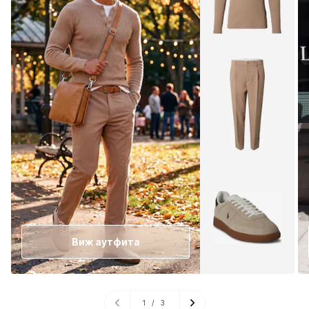
Виж аутфита
1
/
3