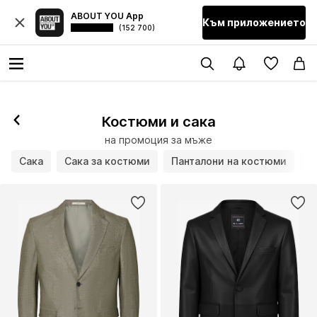
ABOUT YOU App
Към приложението
(152 700)
Костюми и сака
на промоция за мъже
Сака
Сака за костюми
Панталони на костюми
К