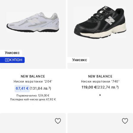
Унисекс
КУПОН
Унисекс
NEW BALANCE
NEW BALANCE
Ниски маратонки '204'
Ниски маратонки '740'
119,00 €
(232,74 лв.³)
67,41 €
(131,84 лв.³)
Първоначално: 129,00 €
Последна най-ниска цена:
47,92 €