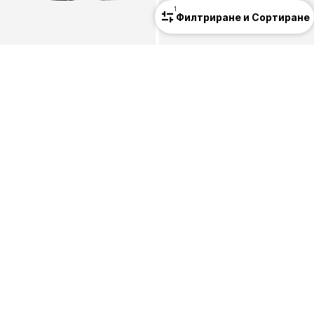
1
Филтриране и Сортиране
Унисекс
Унисекс
NEW BALANCE
NEW BALANCE
Ниски маратонки '2010'
Ниски маратонки '327'
169,00 €
(330,54 лв.³)
129,00 €
(252,30 лв.³)