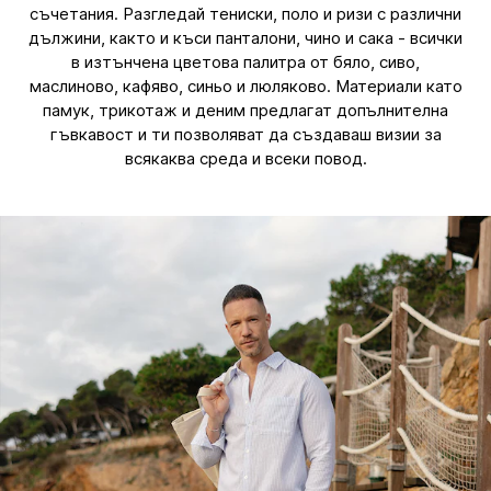
съчетания. Разгледай тениски, поло и ризи с различни
дължини, както и къси панталони, чино и сака - всички
в изтънчена цветова палитра от бяло, сиво,
маслиново, кафяво, синьо и люляково. Материали като
памук, трикотаж и деним предлагат допълнителна
гъвкавост и ти позволяват да създаваш визии за
всякаква среда и всеки повод.