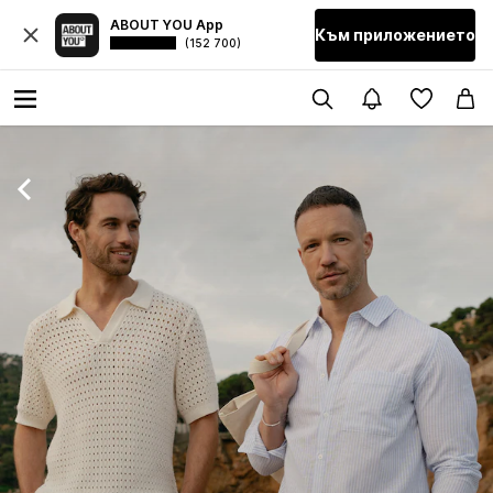
ABOUT YOU App
Към приложението
(152 700)