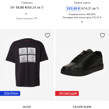
Тениска
Троли чанта
От 34,90 €
(68,26 лв.³)
242,46 €
(474,21 лв.³)
Първоначално: 449,00 €
Последна най-ниска цена:
215,52 €
КУПОН
ПРОМОЦИЯ
HUGO
CALVIN KLEIN