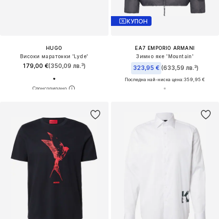
КУПОН
HUGO
EA7 EMPORIO ARMANI
Високи маратонки 'Lyde'
Зимно яке 'Mountain'
179,00 €
(350,09 лв.³)
323,95 €
(633,59 лв.³)
Последна най-ниска цена:
359,95 €