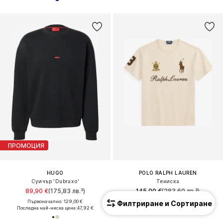
ПРОМОЦИЯ
HUGO
POLO RALPH LAUREN
Суичър 'Dubraxo'
Тениска
89,90 €
(175,83 лв.³)
145,00 €
(283,60 лв.³)
Първоначално: 129,00 €
Филтриране и Сортиране
Последна най-ниска цена:
47,92 €