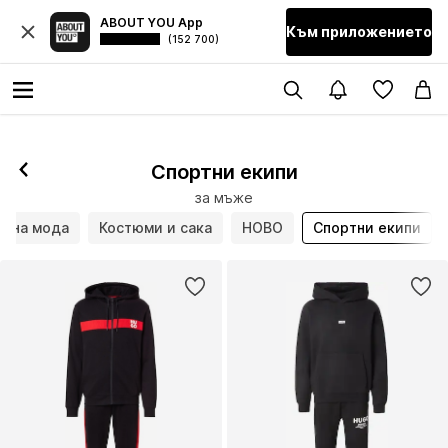
ABOUT YOU App
Към приложението
(152 700)
Спортни екипи
за мъже
ажна мода
Костюми и сака
НОВО
Спортни екипи