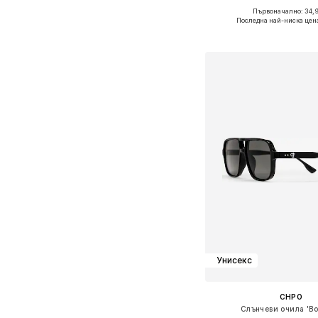
Първоначално: 34,
Налични размери: On
Последна най-ниска цен
Добави в кошн
Унисекс
CHPO
Слънчеви очила 'B