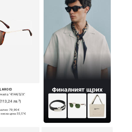
Финалният щрих
LAROID
чила '4144/S/X'
(113,24 лв.³)
ално: 79,90 €
змери: One Size
-ниска цена:
55,17 €
в кошницата