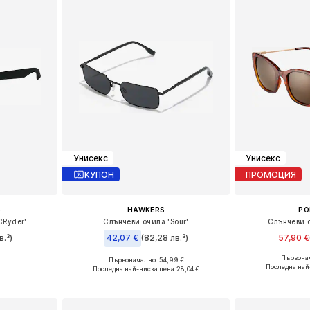
Унисекс
Унисекс
КУПОН
ПРОМОЦИЯ
S
HAWKERS
PO
CRyder'
Слънчеви очила 'Sour'
Слънчеви о
в.³)
42,07 €
(82,28 лв.³)
57,90 €
Първонач
Първоначално: 54,99 €
e Size
Налични ра
Налични размери: Onesize
Последна най
Последна най-ниска цена:
28,04 €
ицата
Добави 
Добави в кошницата