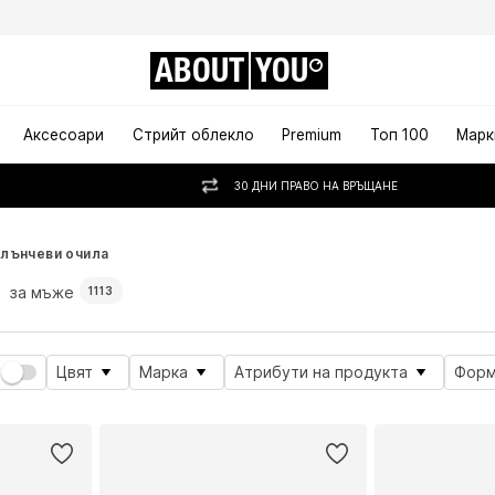
ABOUT
YOU
Аксесоари
Стрийт облекло
Premium
Топ 100
Марк
30 ДНИ ПРАВО НА ВРЪЩАНЕ
лънчеви очила
а
за мъже
1113
Цвят
Марка
Атрибути на продукта
Форм