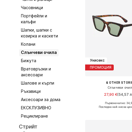
Часовници
Портфейли и
калъфи
Шапки, шапки с
козирка и каскети
Колани
Слънчеви очила
Бижута
Унисекс
ПРОМОЦИЯ
Вратовръзки и
аксесоари
Шалове и кърпи
& OTHER STORI
Слънчеви очи
Ръкавици
27,90 €
(54,57 л
Аксесоари за дома
Първоначално: 34,
Налични размери: On
Последна най-ниска цен
ЕКСКЛУЗИВНО
Добави в кошн
Рециклиране
Стрийт