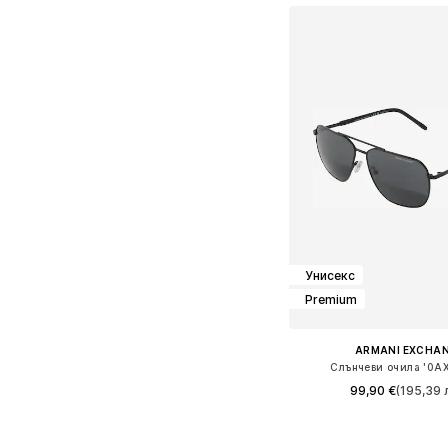
Унисекс
Premium
ARMANI EXCHA
Слънчеви очила '0A
99,90 €
(195,39 л
Налични размери: Einh