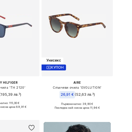
Унисекс
КУПОН
 HILFIGER
AIRE
очила 'TH 2120'
Слънчеви очила 'EVOLUTION'
(195,39 лв.³)
26,91 €
(52,63 лв.³)
ално: 115,00 €
Първоначално: 39,90 €
змери: One Size
Налични размери: One Size
-ниска цена:
89,91 €
Последна най-ниска цена:
11,96 €
в кошницата
Добави в кошницата