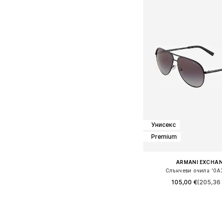
Унисекс
Premium
ARMANI EXCHA
Слънчеви очила '0A
105,00 €
(205,36 
Налични размери: Einh
Добави в кошн