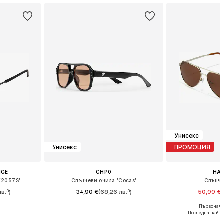
Унисекс
Унисекс
ПРОМОЦИЯ
NGE
CHPO
H
X2057S'
Слънчеви очила 'Cocas'
Слънч
в.³)
34,90 €
(68,26 лв.³)
50,99 
Първонач
eitsgröße
Налични размери: One Size
Налични р
Последна най