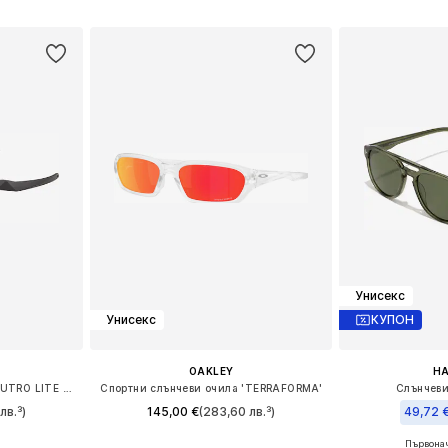
ицата
Добави в кошницата
Добави 
Унисекс
Унисекс
КУПОН
OAKLEY
H
Спортни слънчеви очила 'SUTRO LITE SWEEP'
Спортни слънчеви очила 'TERRAFORMA'
Слънчеви
лв.³)
145,00 €
(283,60 лв.³)
49,72 
Първонач
e Size
Налични размери: Einheitsgröße