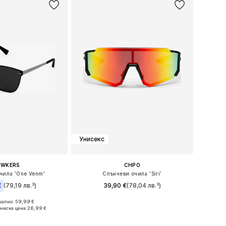
Унисекс
AWKERS
CHPO
чила 'One Venm'
Слънчеви очила 'Siri'
€
(79,19 лв.³)
39,90 €
(78,04 лв.³)
ално: 59,99 €
Налични размери: One Size
азмери: Onesize
ниска цена:
26,99 €
Добави в кошницата
в кошницата