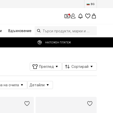
BG
1
и
Вдъхновение
НАЛОЖЕН ПЛАТЕЖ
Преглед
Сортирай
а на очила
Детайли