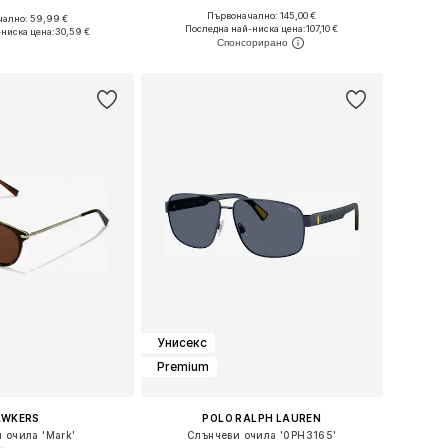
Първоначално: 145,00 €
ално: 59,99 €
Налични размери: 60
азмери: Onesize
Последна най-ниска цена:
107,10 €
-ниска цена:
30,59 €
Добави в кошницата
в кошницата
Унисекс
Premium
AWKERS
POLO RALPH LAUREN
 очила 'Mark'
Слънчеви очила '0PH3165'