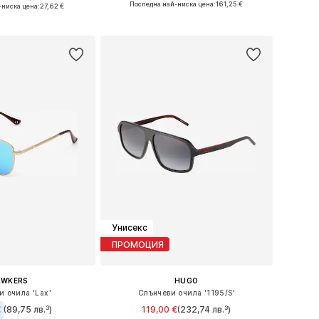
азмери: Onesize
Последна най-ниска цена:
161,25 €
-ниска цена:
27,62 €
Добави в кошницата
в кошницата
Унисекс
ПРОМОЦИЯ
AWKERS
HUGO
и очила 'Lax'
Слънчеви очила '1195/S'
€
(89,75 лв.³)
119,00 €
(232,74 лв.³)