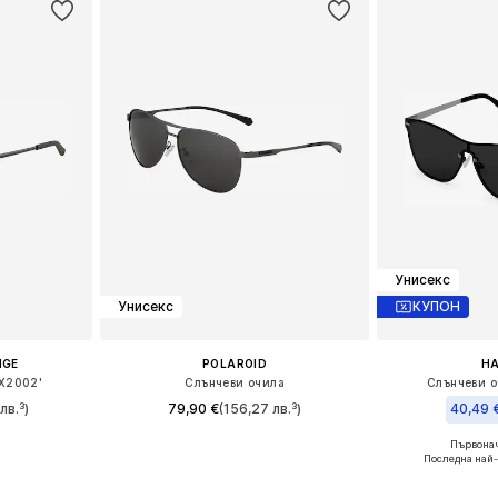
Унисекс
Унисекс
КУПОН
NGE
POLAROID
H
X2002'
Слънчеви очила
Слънчеви о
лв.³)
79,90 €
(156,27 лв.³)
40,49 
Първонач
eitsgröße
Налични размери: 62
Налични р
Последна най-
ицата
Добави в кошницата
Добави 