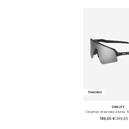
Добави в кошн
Унисекс
OAKLEY
189,00 €
(369,65 
Налични размери: On