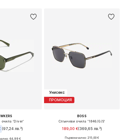
в кошницата
Добави в кошницата
Унисекс
ПРОМОЦИЯ
AWKERS
BOSS
 очила 'Diver'
Слънчеви очила '1846/G/S'
€
(97,24 лв.³)
189,00 €
(369,65 лв.³)
Първоначално: 215,00 €
ално: 64,99 €
Налични размери: 58