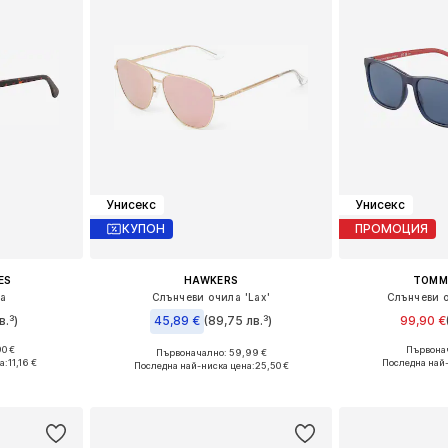
Унисекс
Унисекс
КУПОН
ПРОМОЦИЯ
ES
HAWKERS
TOMMY
ла
Слънчеви очила 'Lax'
Слънчеви 
в.³)
45,89 €
(89,75 лв.³)
99,90 €
90 €
Първонач
Първоначално: 59,99 €
e Size
Налични ра
Налични размери: Onesize
а:
11,16 €
Последна най
Последна най-ниска цена:
25,50 €
ицата
Добави 
Добави в кошницата