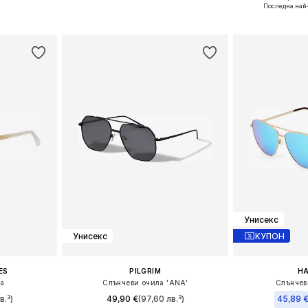
Налични р
Последна най
ицата
Добави в кошницата
Добави 
Унисекс
Унисекс
КУПОН
ES
PILGRIM
H
ла
Слънчеви очила 'ANA'
Слънчев
в.³)
49,90 €
(97,60 лв.³)
45,89 