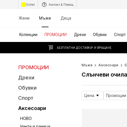
Outlet
Контакт & Помощ
Жени
Мъже
Деца
Колекции
ПРОМОЦИИ
Дрехи
Обувки
Спорт
БЕЗПЛАТНИ ДОСТАВКА* И ВРЪЩАНЕ
Мъже
Аксесоари
С
ПРОМОЦИИ
Слънчеви очил
Дрехи
Обувки
Цена
Промоции
Спорт
Аксесоари
НОВО
Чанти и раници