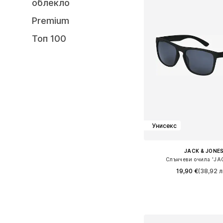
облекло
Premium
Топ 100
Унисекс
JACK & JONE
Слънчеви очила 'JA
19,90 €
(38,92 л
+
2
Налични размери: On
Добави в кошн