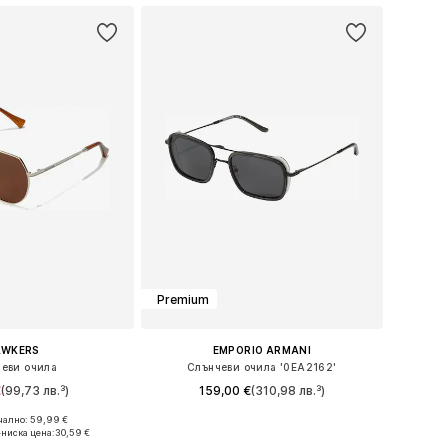
Premium
AWKERS
EMPORIO ARMANI
еви очила
Слънчеви очила '0EA2162'
€
(99,73 лв.³)
159,00 €
(310,98 лв.³)
ално: 59,99 €
азмери: Onesize
Налични размери: 54
-ниска цена:
30,59 €