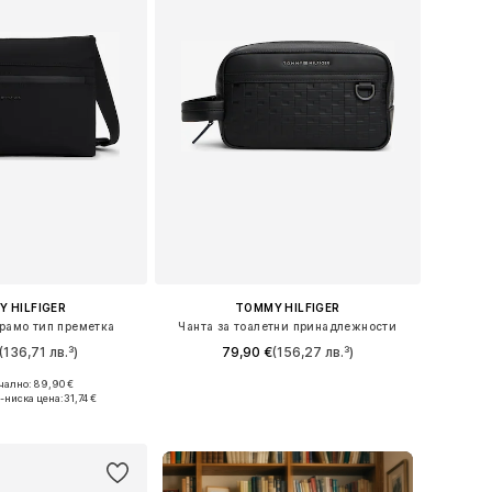
 HILFIGER
TOMMY HILFIGER
 рамо тип преметка
Чанта за тоалетни принадлежности
(136,71 лв.³)
79,90 €
(156,27 лв.³)
ално: 89,90 €
змери: One Size
Налични размери: One Size
-ниска цена:
31,74 €
в кошницата
Добави в кошницата