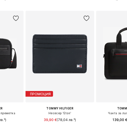
ицата
Добави в кошницата
Добави 
ПРОМОЦИЯ
ER
TOMMY HILFIGER
TOMMY
п преметка
Несесер 'Eton'
Чанта за ла
в.³)
39,90 €
(78,04 лв.³)
139,00 