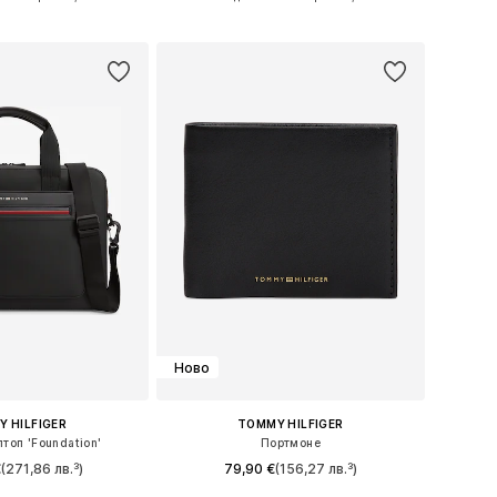
в кошницата
Добави в кошницата
Ново
 HILFIGER
TOMMY HILFIGER
птоп 'Foundation'
Портмоне
€
(271,86 лв.³)
79,90 €
(156,27 лв.³)