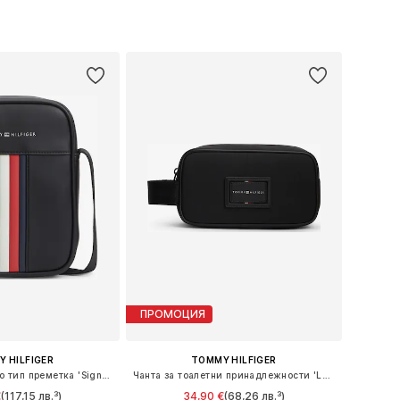
змери: One Size
Налични размери: One Size
в кошницата
Добави в кошницата
ПРОМОЦИЯ
 HILFIGER
TOMMY HILFIGER
Чанта за през рамо тип преметка 'Signature Tape'
Чанта за тоалетни принадлежности 'Logo Patch'
€
(117,15 лв.³)
34,90 €
(68,26 лв.³)