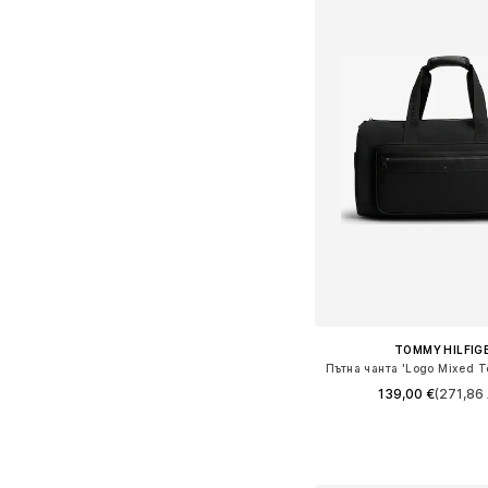
TOMMY HILFIG
Пътна чанта 'Logo Mixed Te
139,00 €
(271,86 
Налични размери: On
Добави в кошн