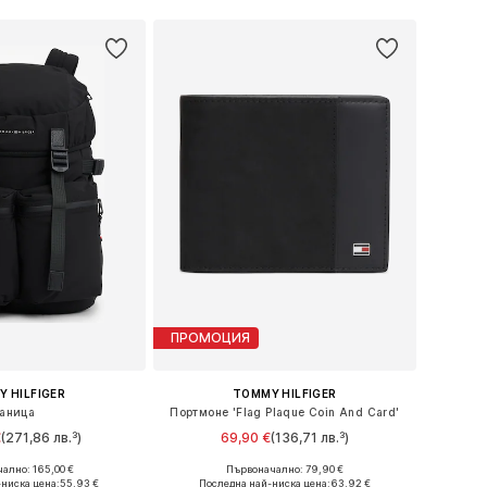
ПРОМОЦИЯ
 HILFIGER
TOMMY HILFIGER
аница
Портмоне 'Flag Plaque Coin And Card'
€
(271,86 лв.³)
69,90 €
(136,71 лв.³)
ално: 165,00 €
Първоначално: 79,90 €
змери: One Size
Налични размери: One Size
ниска цена:
55,93 €
Последна най-ниска цена:
63,92 €