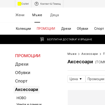
Outlet
Контакт & Помощ
Жени
Мъже
Деца
Колекции
ПРОМОЦИИ
Дрехи
Обувки
Спорт
БЕЗПЛАТНИ ДОСТАВКА* И ВРЪЩАНЕ
Мъже
Аксесоари
T
ПРОМОЦИИ
Аксесоари
(TOMM
Дрехи
Обувки
Цена
Промоции
Спорт
Аксесоари
НОВО
Чанти и раници