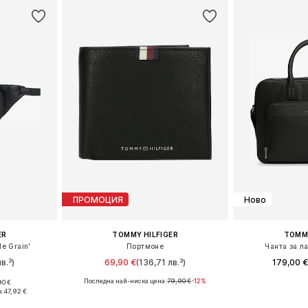
ПРОМОЦИЯ
Ново
ER
TOMMY HILFIGER
TOMMY
le Grain'
Портмоне
Чанта за л
в.³)
69,90 €
(136,71 лв.³)
179,00 
Последна най-ниска цена:
79,90 €
-12%
90 €
e Size
Налични размери: One Size
Налични ра
а:
47,92 €
ицата
Добави в кошницата
Добави 