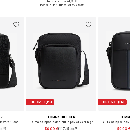
Първоначално: 44,90 €
e Size
Налични размери: One Size
Налични ра
Последна най-ниска цена:
34,90 €
ицата
Добави в кошницата
Добави 
ПРОМОЦИЯ
ПРОМОЦИЯ
ER
TOMMY HILFIGER
TOMMY
Чанта за през рамо тип преметка 'Essential'
Чанта за през рамо тип преметка 'Flag'
в.³)
59,90 €
(117,15 лв.³)
59,90 