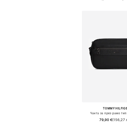
Добави в кошн
TOMMY HILFIG
Чанта за през рамо ти
79,90 €
(156,27 л