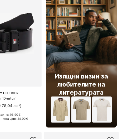
Изящни визии за
любителите на
литературата
 HILFIGER
н 'Denton'
€
(78,04 лв.³)
ално: 49,90 €
 в много размери
-ниска цена:
34,90 €
в кошницата