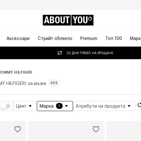
ABOUT
YOU
Аксесоари
Стрийт облекло
Premium
Топ 100
Марк
30 ДНИ ПРАВО НА ВРЪЩАНЕ
OMMY HILFIGER
Y HILFIGER) за мъже
305
Цвят
Марка
Атрибути на продукта
1