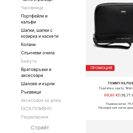
Часовници
Портфейли и
калъфи
Шапки, шапки с
козирка и каскети
Колани
Слънчеви очила
Бижута
ПРОМОЦИЯ
Вратовръзки и
аксесоари
Шалове и кърпи
TOMMY HILFIG
Тоалетна чанта 'Meta
Ръкавици
69,90 €
(136,71 л
Аксесоари за дома
Първоначално: 79,
Налични размери: On
Последна най-ниска цена
ЕКСКЛУЗИВНО
Добави в кошн
Рециклиране
Стрийт