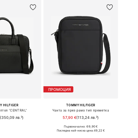
ПРОМОЦИЯ
 HILFIGER
TOMMY HILFIGER
аптоп 'CENTRAL'
Чанта за през рамо тип преметка
€
(350,09 лв.³)
57,90 €
(113,24 лв.³)
Първоначално: 69,90 €
змери: One Size
Налични размери: One Size
Последна най-ниска цена:
49,22 €
в кошницата
Добави в кошницата