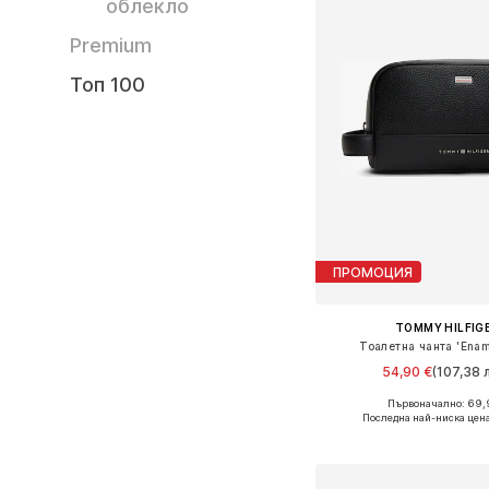
облекло
Premium
Топ 100
ПРОМОЦИЯ
TOMMY HILFIG
Тоалетна чанта 'Enam
54,90 €
(107,38 л
Първоначално: 69,
Налични размери: On
Последна най-ниска цен
Добави в кошн