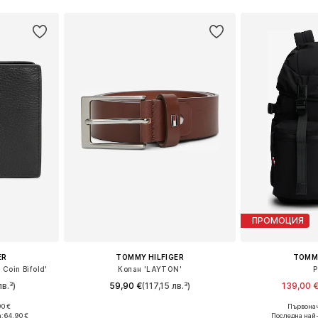
ПРОМОЦИЯ
ER
TOMMY HILFIGER
TOMMY
Coin Bifold'
Колан 'LAYTON'
Р
в.³)
59,90 €
(117,15 лв.³)
139,00 
90 €
Първонач
e Size
Налични размери: 85, 95, 100, 105, 110, 115
Налични ра
:
64,90 €
Последна най-