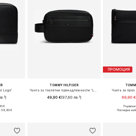
ПРОМОЦИЯ
ER
TOMMY HILFIGER
TOMMY
l Logo'
Чанта за тоалетни принадлежности 'Logo Mixed Texture'
Чанта за през
в.³)
49,90 €
(97,60 лв.³)
69,90 €
90 €
Първонач
e Size
Налични размери: One Size
Налични ра
:
59,90 €
Последна най
ицата
Добави в кошницата
Добави 