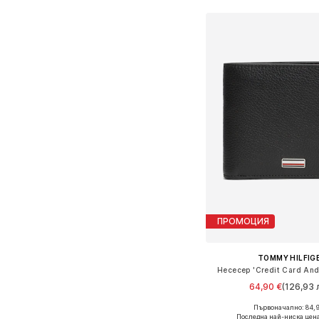
ПРОМОЦИЯ
TOMMY HILFIG
Несесер 'Credit Card And 
64,90 €
(126,93 л
Първоначално: 84,
Налични размери: On
Последна най-ниска цена