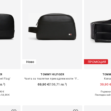
Ново
ПРОМОЦИЯ
ER
TOMMY HILFIGER
TOMMY
el Flag'
Чанта за тоалетни принадлежности 'FOUNDATION'
Кола
в.³)
69,90 €
(136,71 лв.³)
39,90 
90 €
Първонач
e Size
Налични размери: One Size
Предлага се
а:
54,90 €
Последна най
ицата
Добави в кошницата
Добави 