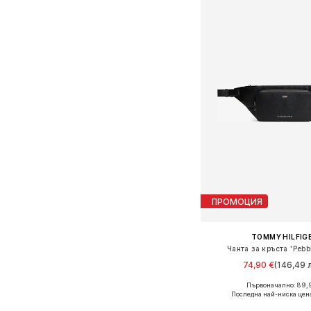
ПРОМОЦИЯ
TOMMY HILFIG
Чанта за кръста 'Pebb
74,90 €
(146,49 л
Първоначално: 89,
Налични размери: On
Последна най-ниска цен
Добави в кошн