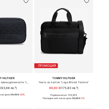
ПРОМОЦИЯ
 HILFIGER
TOMMY HILFIGER
Чанта за тоалетни принадлежности 'Logo Flag'
Чанта за лаптоп 'Logo Mixed Texture'
€
(93,68 лв.³)
89,90 €
(175,83 лв.³)
ска цена:
59,90 €
-20%
Първоначално: 129,00 €
змери: One Size
Налични размери: One Size
Последна най-ниска цена:
92,00 €
-2%
в кошницата
Добави в кошницата