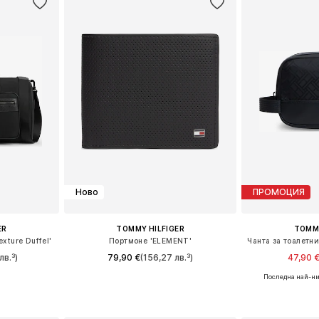
Ново
ПРОМОЦИЯ
ER
TOMMY HILFIGER
TOMMY
xture Duffel'
Портмоне 'ELEMENT'
лв.³)
79,90 €
(156,27 лв.³)
47,90 
Последна най-ни
e Size
Налични размери: One Size
Налични ра
ицата
Добави в кошницата
Добави 