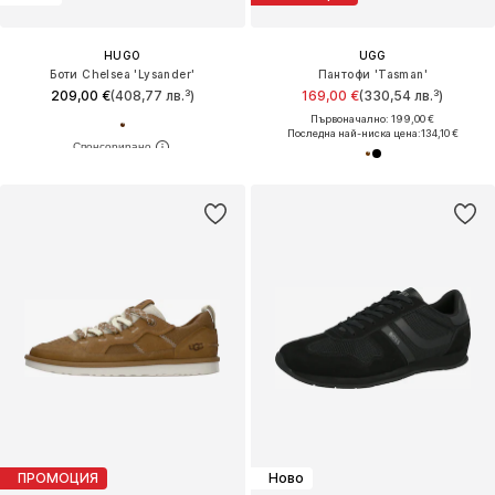
HUGO
UGG
Боти Chelsea 'Lysander'
Пантофи 'Tasman'
209,00 €
(408,77 лв.³)
169,00 €
(330,54 лв.³)
Първоначално: 199,00 €
Последна най-ниска цена:
134,10 €
ПРОМОЦИЯ
Ново