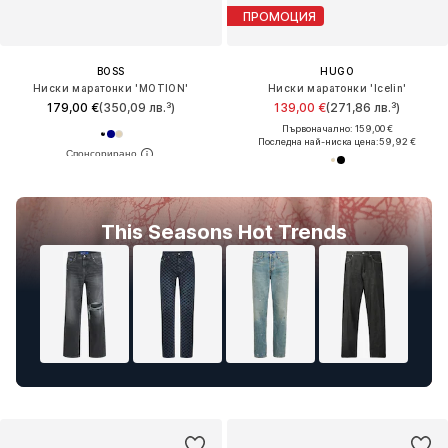
ПРОМОЦИЯ
BOSS
HUGO
Ниски маратонки 'MOTION'
Ниски маратонки 'Icelin'
179,00 €
(350,09 лв.³)
139,00 €
(271,86 лв.³)
Първоначално: 159,00 €
Последна най-ниска цена:
59,92 €
This Seasons Hot Trends