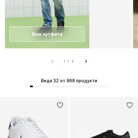
Виж аутфита
1
/
3
Видя 32 от 868 продукти