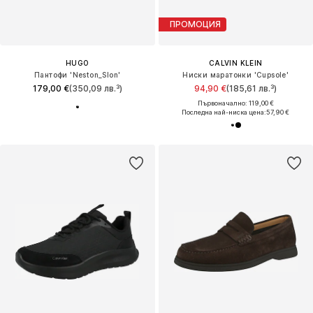
ПРОМОЦИЯ
HUGO
CALVIN KLEIN
Пантофи 'Neston_Slon'
Ниски маратонки 'Cupsole'
179,00 €
(350,09 лв.³)
94,90 €
(185,61 лв.³)
Първоначално: 119,00 €
Последна най-ниска цена:
57,90 €