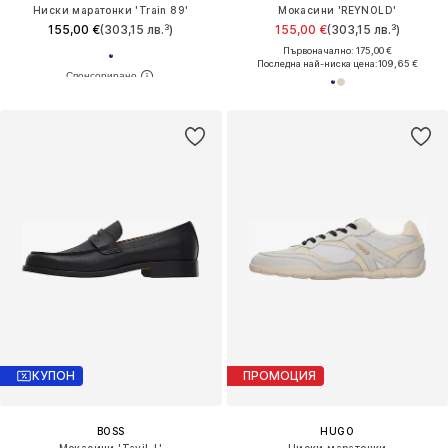
Ниски маратонки 'Train 89'
Мокасини 'REYNOLD'
155,00 €
(303,15 лв.³)
155,00 €
(303,15 лв.³)
Първоначално: 175,00 €
Последна най-ниска цена:
109,65 €
КУПОН
ПРОМОЦИЯ
BOSS
HUGO
Мокасини 'Tayil-L'
Ниски маратонки