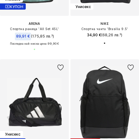
КУПОН
Унисекс
ARENA
NIKE
Спортна раница 'All Set 45L'
Спортна чанта 'Brasilia 9.5'
34,90 €
(68,26 лв.³)
89,91 €
(175,85 лв.³)
Последна най-ниска цена:
99,90 €
Унисекс