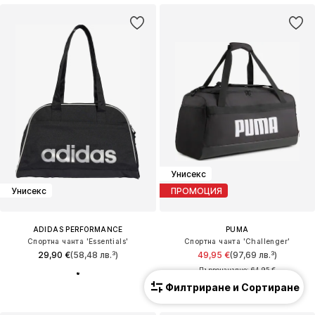
Унисекс
Унисекс
ПРОМОЦИЯ
ADIDAS PERFORMANCE
PUMA
Спортна чанта 'Essentials'
Спортна чанта 'Challenger'
29,90 €
(58,48 лв.³)
49,95 €
(97,69 лв.³)
Първоначално: 64,95 €
Последна най-ниска цена:
39,96 €
Филтриране и Сортиране