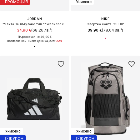
ПРОМОЦИЯ
Унисекс
JORDAN
NIKE
"Чанта за пътуване тип ""Weekender""" 'Jam Velocity'
Спортна чанта 'CLUB'
34,90 €
(68,26 лв.³)
39,90 €
(78,04 лв.³)
Първоначално: 49,90 €
Последна най-ниска цена:
44,90 €
-22%
Унисекс
Унисекс
КУПОН
КУПОН