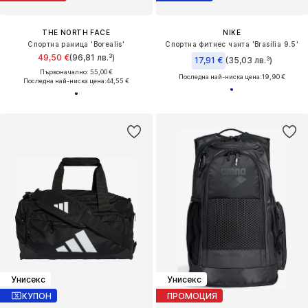
THE NORTH FACE
NIKE
Спортна раница 'Borealis'
Спортна фитнес чанта 'Brasilia 9.5'
49,50 €
(96,81 лв.³)
17,91 €
(35,03 лв.³)
Първоначално: 55,00 €
Последна най-ниска цена:
19,90 €
Последна най-ниска цена:
44,55 €
Унисекс
Унисекс
КУПОН
ПРОМОЦИЯ