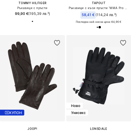
TOMMY HILFIGER
TAPOUT
Ръкавици с пръсти
Ръкавици с къси пръсти 'MMA Pro Fight'
99,90 €
(195,39 лв.³)
58,41 €
(114,24 лв.³)
Последна най-ниска цена:
64,90 €
Ново
КУПОН
Унисекс
JOOP!
LONSDALE