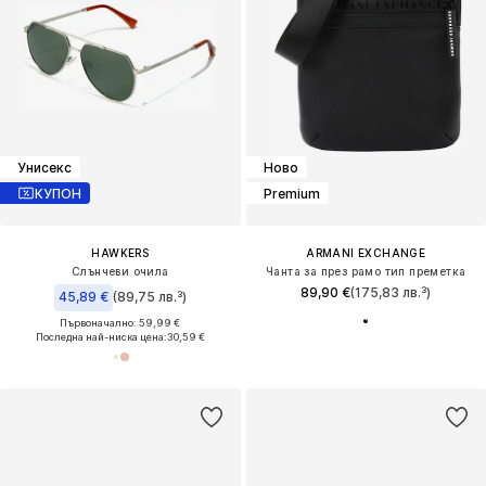
Унисекс
Ново
КУПОН
Premium
HAWKERS
ARMANI EXCHANGE
Слънчеви очила
Чанта за през рамо тип преметка
89,90 €
(175,83 лв.³)
45,89 €
(89,75 лв.³)
Първоначално: 59,99 €
Последна най-ниска цена:
30,59 €