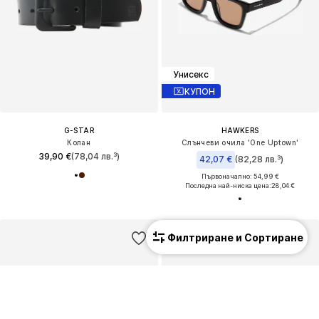
Унисекс
КУПОН
G-STAR
HAWKERS
Колан
Слънчеви очила 'One Uptown'
39,90 €
(78,04 лв.³)
42,07 €
(82,28 лв.³)
Първоначално: 54,99 €
Последна най-ниска цена:
28,04 €
Филтриране и Сортиране