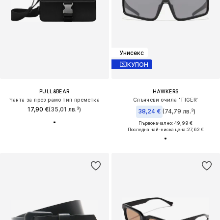
Унисекс
КУПОН
PULL&BEAR
HAWKERS
Чанта за през рамо тип преметка
Слънчеви очила 'TIGER'
17,90 €
(35,01 лв.³)
38,24 €
(74,79 лв.³)
Първоначално: 49,99 €
Последна най-ниска цена:
27,62 €