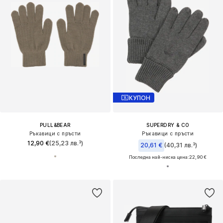
КУПОН
PULL&BEAR
SUPERDRY & CO
Ръкавици с пръсти
Ръкавици с пръсти
12,90 €
(25,23 лв.³)
20,61 €
(40,31 лв.³)
Последна най-ниска цена:
22,90 €