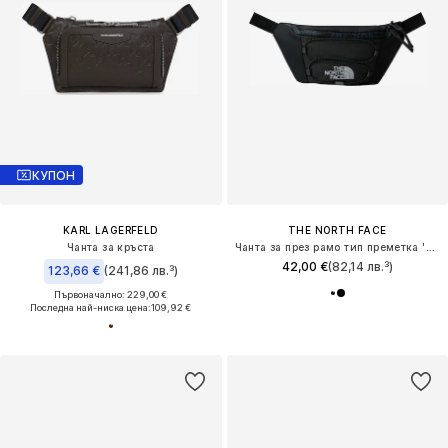
КУПОН
KARL LAGERFELD
THE NORTH FACE
Чанта за кръста
Чанта за през рамо тип преметка 'Jester'
42,00 €
(82,14 лв.³)
123,66 €
(241,86 лв.³)
Първоначално: 229,00 €
Последна най-ниска цена:
109,92 €