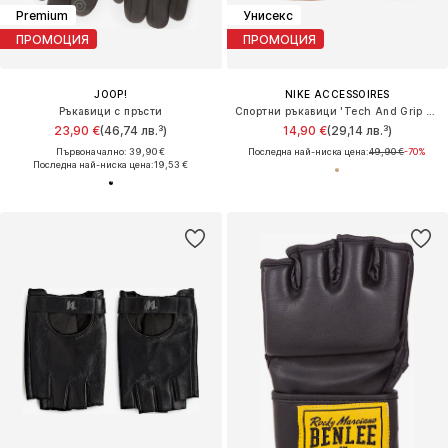
Premium
Унисекс
ПРОМОЦИЯ
ПРОМОЦИЯ
JOOP!
NIKE ACCESSOIRES
Ръкавици с пръсти
Спортни ръкавици 'Tech And Grip 3.0'
23,90 €
(46,74 лв.³)
14,90 €
(29,14 лв.³)
Първоначално: 39,90 €
Последна най-ниска цена:
49,90 €
-70%
Последна най-ниска цена:
19,53 €