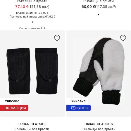
Ръкавици с пръсти
Ръкавици с пръсти
77,40 €
(151,38 лв.³)
60,00 €
(117,35 лв.³)
Първоначално: 129,00 €
Последна най-ниска цена:
61,92 €
Унисекс
Унисекс
ПРОМОЦИЯ
КУПОН
URBAN CLASSICS
URBAN CLASSICS
Ръкавици без пръсти
Ръкавици без пръсти