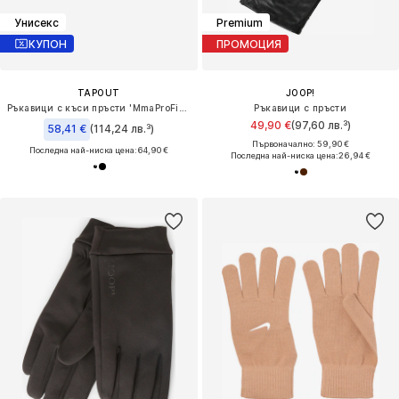
Унисекс
Premium
КУПОН
ПРОМОЦИЯ
TAPOUT
JOOP!
Ръкавици с къси пръсти 'MmaProFight'
Ръкавици с пръсти
49,90 €
(97,60 лв.³)
58,41 €
(114,24 лв.³)
Първоначално: 59,90 €
Последна най-ниска цена:
64,90 €
Последна най-ниска цена:
26,94 €