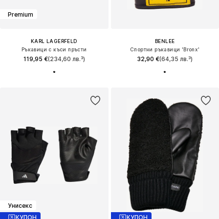
Premium
KARL LAGERFELD
BENLEE
Ръкавици с къси пръсти
Спортни ръкавици 'Bronx'
119,95 €
(234,60 лв.³)
32,90 €
(64,35 лв.³)
Унисекс
КУПОН
КУПОН