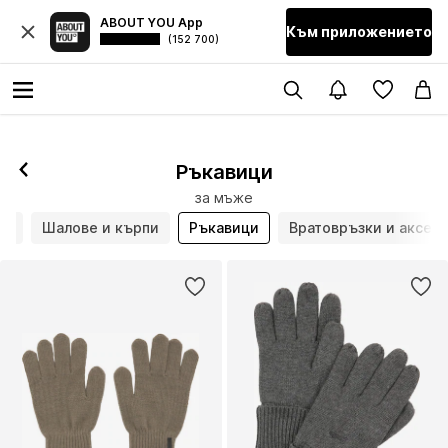
ABOUT YOU App
Към приложението
(152 700)
Ръкавици
за мъже
та
Шалове и кърпи
Ръкавици
Вратовръзки и аксес