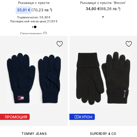
Ръкавици с пръсти
Ръкавици с пръсти 'Brecon'
34,90 €
(68,26 лв.³)
35,91 €
(70,23 лв.³)
Първоначално: 59,90 €
Последна най-ниска цена:
27,93 €
ПРОМОЦИЯ
КУПОН
TOMMY JEANS
SUPERDRY & CO