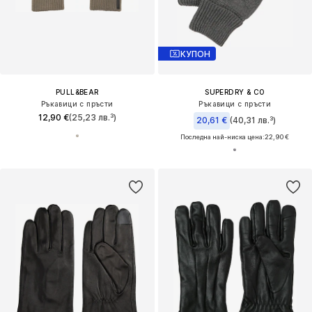
КУПОН
PULL&BEAR
SUPERDRY & CO
Ръкавици с пръсти
Ръкавици с пръсти
12,90 €
(25,23 лв.³)
20,61 €
(40,31 лв.³)
Последна най-ниска цена:
22,90 €