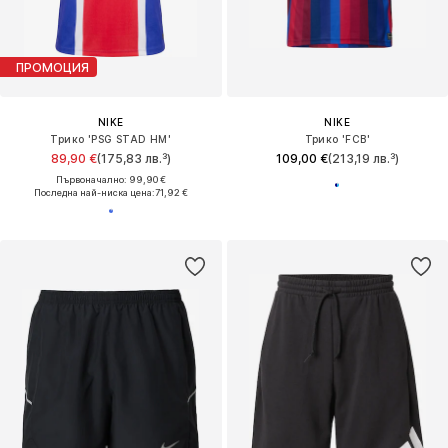
ПРОМОЦИЯ
NIKE
NIKE
Трико 'PSG STAD HM'
Трико 'FCB'
89,90 €
(175,83 лв.³)
109,00 €
(213,19 лв.³)
Първоначално: 99,90 €
Последна най-ниска цена:
71,92 €