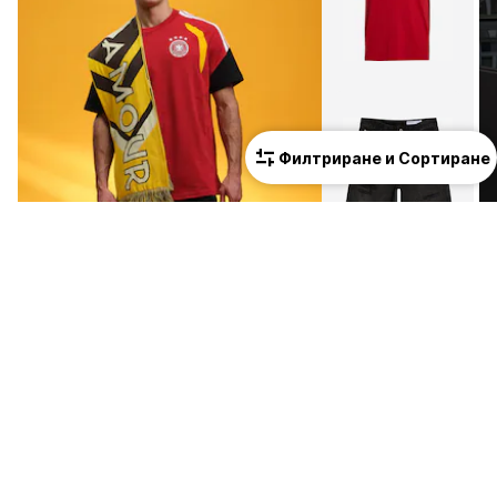
Филтриране и Сортиране
Виж аутфита
1
/
3