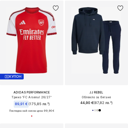
КУПОН
ADIDAS PERFORMANCE
JJ REBEL
Трико 'FC Arsenal 26/27'
Облекло за бягане
44,90 €
(87,82 лв.³)
89,91 €
(175,85 лв.³)
Последна най-ниска цена:
99,90 €