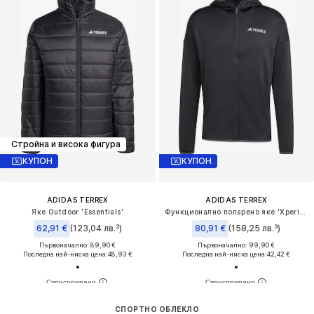
Стройна и висока фигура
КУПОН
КУПОН
ADIDAS TERREX
ADIDAS TERREX
Яке Outdoor 'Essentials'
Функционално поларено яке 'Xperior'
62,91 €
(123,04 лв.³)
80,91 €
(158,25 лв.³)
Първоначално: 89,90 €
Първоначално: 99,90 €
Последна най-ниска цена:
48,93 €
Последна най-ниска цена:
42,42 €
СПОРТНО ОБЛЕКЛО