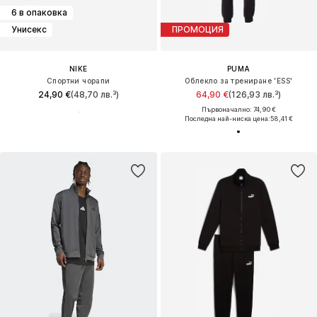
6 в опаковка
Унисекс
ПРОМОЦИЯ
NIKE
PUMA
Спортни чорапи
Облекло за трениране 'ESS'
24,90 €
(48,70 лв.³)
64,90 €
(126,93 лв.³)
Първоначално: 74,90 €
Последна най-ниска цена:
58,41 €