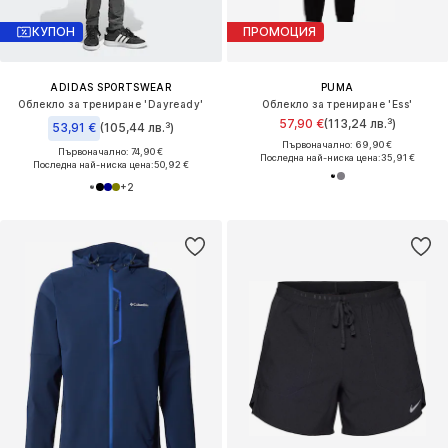
КУПОН
ПРОМОЦИЯ
ADIDAS SPORTSWEAR
PUMA
Облекло за трениране 'Dayready'
Облекло за трениране 'Ess'
57,90 €
(113,24 лв.³)
53,91 €
(105,44 лв.³)
Първоначално: 69,90 €
Първоначално: 74,90 €
Последна най-ниска цена:
35,91 €
Последна най-ниска цена:
50,92 €
+
2