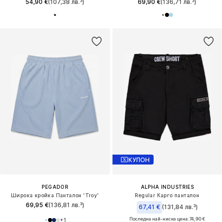
54,90 €
(107,38 лв.³)
69,90 €
(136,71 лв.³)
КУПОН
PEGADOR
ALPHA INDUSTRIES
Широка кройка Панталон 'Troy'
Regular Карго панталон
69,95 €
(136,81 лв.³)
67,41 €
(131,84 лв.³)
Последна най-ниска цена:
74,90 €
+
1