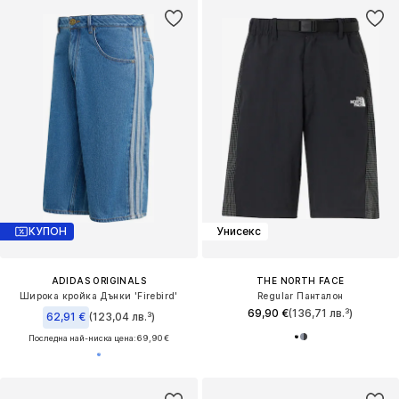
КУПОН
Унисекс
ADIDAS ORIGINALS
THE NORTH FACE
Широка кройка Дънки 'Firebird'
Regular Панталон
69,90 €
(136,71 лв.³)
62,91 €
(123,04 лв.³)
Последна най-ниска цена:
69,90 €