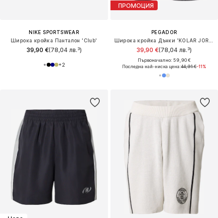
ПРОМОЦИЯ
NIKE SPORTSWEAR
PEGADOR
Широка кройка Панталон 'Club'
Широка кройка Дънки 'KOLAR JORTS'
39,90 €
(78,04 лв.³)
39,90 €
(78,04 лв.³)
Първоначално: 59,90 €
+
2
Последна най-ниска цена:
44,91 €
-11%