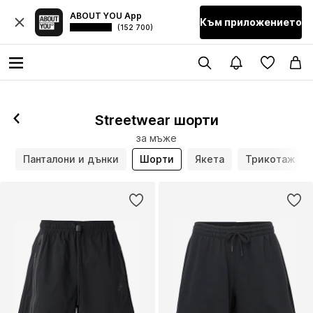
ABOUT YOU App
Към приложението
(152 700)
Streetwear шорти
за мъже
и
Панталони и дънки
Шорти
Якета
Трикотаж