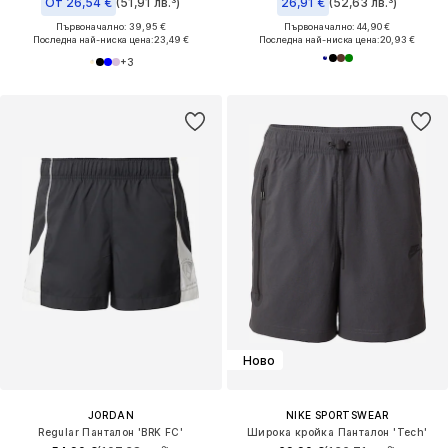
От 26,54 €
(51,91 лв.³)
26,91 €
(52,63 лв.³)
Първоначално: 39,95 €
Първоначално: 44,90 €
Последна най-ниска цена:
23,49 €
Последна най-ниска цена:
20,93 €
+
3
Ново
JORDAN
NIKE SPORTSWEAR
Regular Панталон 'BRK FC'
Широка кройка Панталон 'Tech'