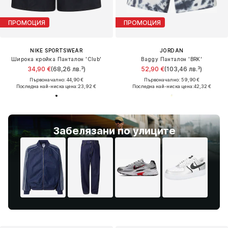
ПРОМОЦИЯ
ПРОМОЦИЯ
NIKE SPORTSWEAR
JORDAN
Широка кройка Панталон 'Club'
Baggy Панталон 'BRK'
34,90 €
(68,26 лв.³)
52,90 €
(103,46 лв.³)
Първоначално: 44,90 €
Първоначално: 59,90 €
Последна най-ниска цена:
23,92 €
Последна най-ниска цена:
42,32 €
Забелязани по улиците