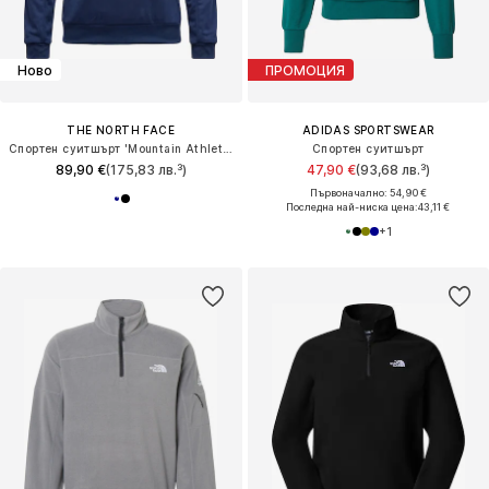
Ново
ПРОМОЦИЯ
THE NORTH FACE
ADIDAS SPORTSWEAR
Спортен суитшърт 'Mountain Athletics 2.0'
Спортен суитшърт
89,90 €
(175,83 лв.³)
47,90 €
(93,68 лв.³)
Първоначално: 54,90 €
Последна най-ниска цена:
43,11 €
+
1