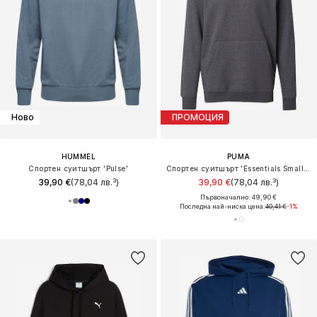
Ново
ПРОМОЦИЯ
HUMMEL
PUMA
Спортен суитшърт 'Pulse'
Спортен суитшърт 'Essentials Small No. 1'
39,90 €
(78,04 лв.³)
39,90 €
(78,04 лв.³)
Първоначално: 49,90 €
Последна най-ниска цена:
40,41 €
-1%