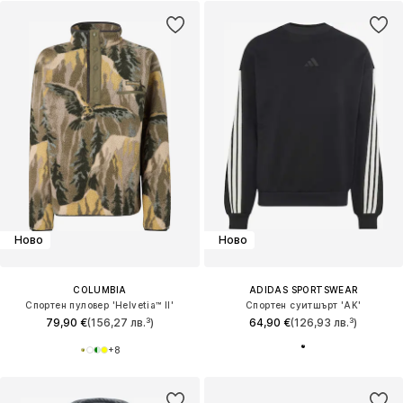
Ново
Ново
COLUMBIA
ADIDAS SPORTSWEAR
Спортен пуловер 'Helvetia™ II'
Спортен суитшърт 'AK'
79,90 €
(156,27 лв.³)
64,90 €
(126,93 лв.³)
+
8