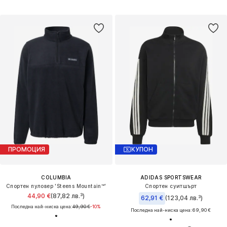
ПРОМОЦИЯ
КУПОН
COLUMBIA
ADIDAS SPORTSWEAR
Спортен пуловер 'Steens Mountain™'
Спортен суитшърт
44,90 €
(87,82 лв.³)
62,91 €
(123,04 лв.³)
Последна най-ниска цена:
49,90 €
-10%
Последна най-ниска цена:
69,90 €