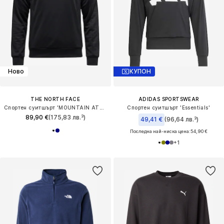
Ново
КУПОН
THE NORTH FACE
ADIDAS SPORTSWEAR
Спортен суитшърт 'MOUNTAIN ATHLETICS 2.0'
Спортен суитшърт 'Essentials'
89,90 €
(175,83 лв.³)
49,41 €
(96,64 лв.³)
Последна най-ниска цена:
54,90 €
+
1