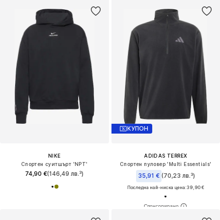
КУПОН
NIKE
ADIDAS TERREX
Спортен суитшърт 'NPT'
Спортен пуловер 'Multi Essentials'
74,90 €
(146,49 лв.³)
35,91 €
(70,23 лв.³)
Последна най-ниска цена:
39,90 €