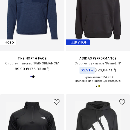
Ново
КУПОН
THE NORTH FACE
ADIDAS PERFORMANCE
Спортен пуловер 'PERFORMANCE'
Спортен суитшърт 'PrimeLift'
89,90 €
(175,83 лв.³)
62,91 €
(123,04 лв.³)
Първоначално: 84,90 €
Последна най-ниска цена:
69,90 €