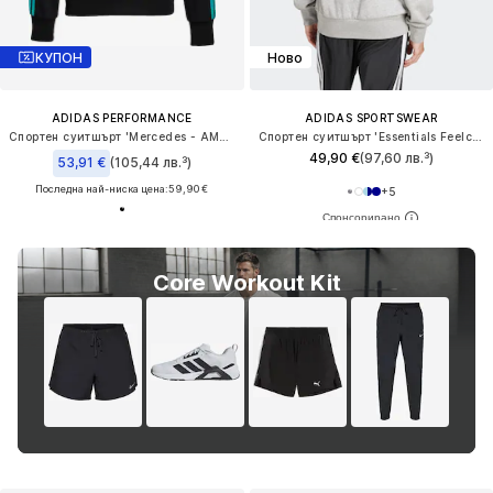
КУПОН
Ново
ADIDAS PERFORMANCE
ADIDAS SPORTSWEAR
Спортен суитшърт 'Mercedes - AMG Petronas Formula 1 Team DNA'
Спортен суитшърт 'Essentials Feelcozy'
49,90 €
(97,60 лв.³)
53,91 €
(105,44 лв.³)
Последна най-ниска цена:
59,90 €
+
5
Core Workout Kit