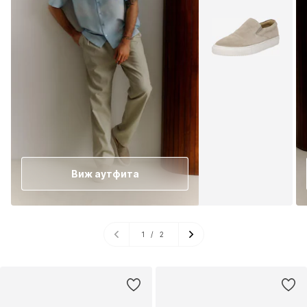
Виж аутфита
1
/
2