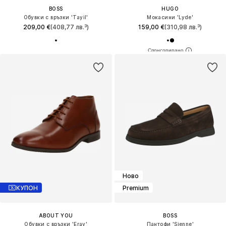
BOSS
HUGO
Обувки с връзки 'Tayil'
Мокасини 'Lyde'
209,00 €
(408,77 лв.³)
159,00 €
(310,98 лв.³)
Ново
КУПОН
Premium
ABOUT YOU
BOSS
Обувки с връзки 'Eray'
Пантофи 'Sienne'