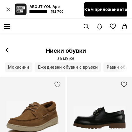
ABOUT YOU App
Към приложението
(152 700)
Ниски обувки
за мъже
Мокасини
Ежедневни обувки с връзки
Равни обув