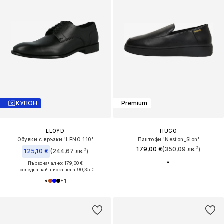
КУПОН
Premium
LLOYD
HUGO
Обувки с връзки 'LENO 110'
Пантофи 'Neston_Slon'
179,00 €
(350,09 лв.³)
125,10 €
(244,67 лв.³)
Първоначално: 179,00 €
Последна най-ниска цена:
90,35 €
+
1