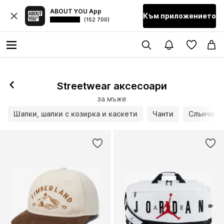
ABOUT YOU App
Към приложението
(152 700)
Streetwear аксесоари
за мъже
Шапки, шапки с козирка и каскети
Чанти
Слънчеви