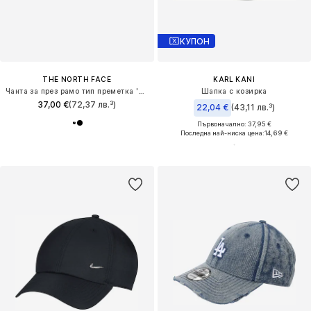
КУПОН
THE NORTH FACE
KARL KANI
Чанта за през рамо тип преметка 'Jester'
Шапка с козирка
37,00 €
(72,37 лв.³)
22,04 €
(43,11 лв.³)
Първоначално: 37,95 €
Последна най-ниска цена:
14,69 €