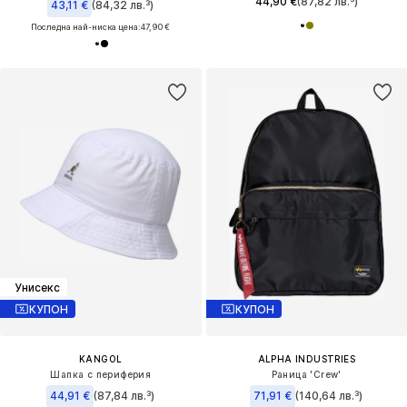
44,90 €
(87,82 лв.³)
43,11 €
(84,32 лв.³)
Последна най-ниска цена:
47,90 €
Унисекс
КУПОН
КУПОН
KANGOL
ALPHA INDUSTRIES
Шапка с периферия
Раница 'Crew'
44,91 €
(87,84 лв.³)
71,91 €
(140,64 лв.³)