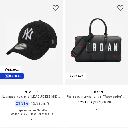
Унисекс
КУПОН
Унисекс
NEW ERA
JORDAN
Шапка с козирка 'LEAGUE ESS MIDI 9TWENTY NEYYAN NOV'
Чанта за пътуване тип "Weekender" 'JUMPMAN'
125,00 €
(244,48 лв.³)
23,31 €
(45,59 лв.³)
Първоначално: 32,90 €
Последна най-ниска цена:
19,53 €