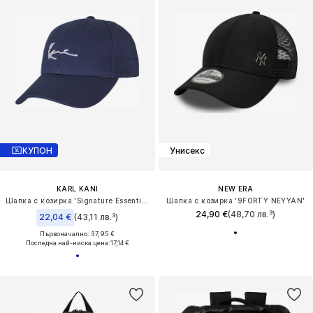
КУПОН
Унисекс
KARL KANI
NEW ERA
Шапка с козирка 'Signature Essential'
Шапка с козирка '9FORTY NEYYAN'
24,90 €
(48,70 лв.³)
22,04 €
(43,11 лв.³)
Първоначално: 37,95 €
Последна най-ниска цена:
17,14 €