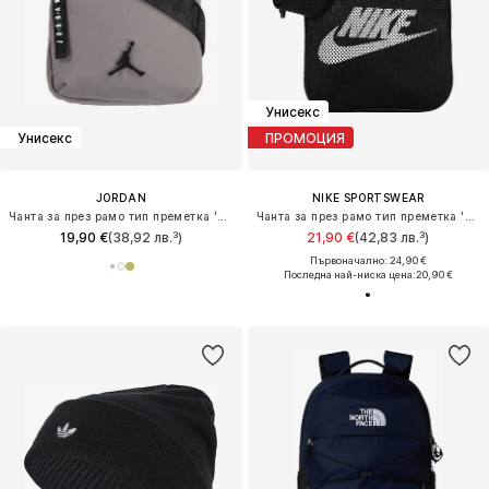
Унисекс
Унисекс
ПРОМОЦИЯ
JORDAN
NIKE SPORTSWEAR
Чанта за през рамо тип преметка 'AIRBORNE'
Чанта за през рамо тип преметка 'Heritage'
19,90 €
(38,92 лв.³)
21,90 €
(42,83 лв.³)
Първоначално: 24,90 €
Последна най-ниска цена:
20,90 €