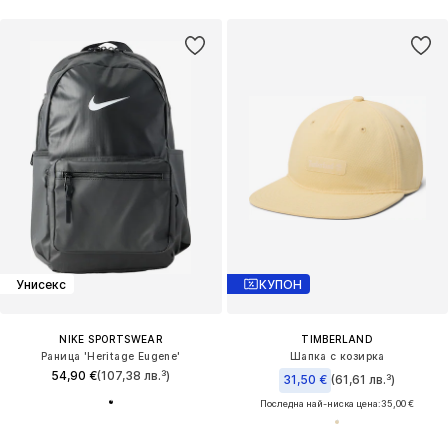
Унисекс
КУПОН
NIKE SPORTSWEAR
TIMBERLAND
Раница 'Heritage Eugene'
Шапка с козирка
54,90 €
(107,38 лв.³)
31,50 €
(61,61 лв.³)
Последна най-ниска цена:
35,00 €