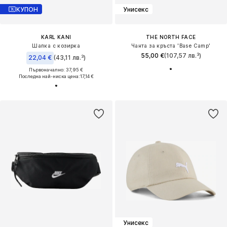
КУПОН
Унисекс
KARL KANI
THE NORTH FACE
Шапка с козирка
Чанта за кръста 'Base Camp'
55,00 €
(107,57 лв.³)
22,04 €
(43,11 лв.³)
Първоначално: 37,95 €
Последна най-ниска цена:
17,14 €
Унисекс