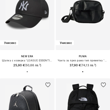
Унисекс
Унисекс
NEW ERA
PUMA
Шапка с козирка 'LEAGUE ESSENTIAL 9FORTY NEYYAN'
Чанта за през рамо тип преметка 'Essentials'
25,90 €
(50,66 лв.³)
37,90 €
(74,13 лв.³)