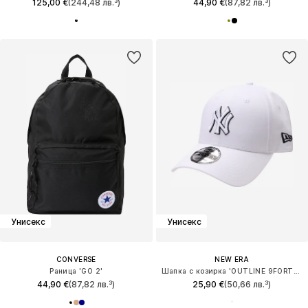
125,00 €
(244,48 лв.³)
44,90 €
(87,82 лв.³)
Унисекс
Унисекс
CONVERSE
NEW ERA
Раница 'GO 2'
Шапка с козирка 'OUTLINE 9FORTY NEYYAN'
44,90 €
(87,82 лв.³)
25,90 €
(50,66 лв.³)