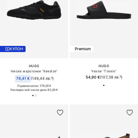
КУПОН
Premium
HUGO
HUGO
Ниски маратонки 'Keeston'
Чехли 'Timein'
54,90 €
(107,38 лв.³)
76,41 €
(149,44 лв.³)
Първоначално: 179,00 €
Последна най-ниска цена:
63,00 €