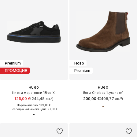
Premium
Ново
ПРОМОЦИЯ
Premium
HUGO
HUGO
Ниски маратонки 'Blue-X'
Боти Chelsea 'Lysander'
125,00 €
(244,48 лв.³)
209,00 €
(408,77 лв.³)
Първоначално: 139,00 €
Последна най-ниска цена:
97,30 €