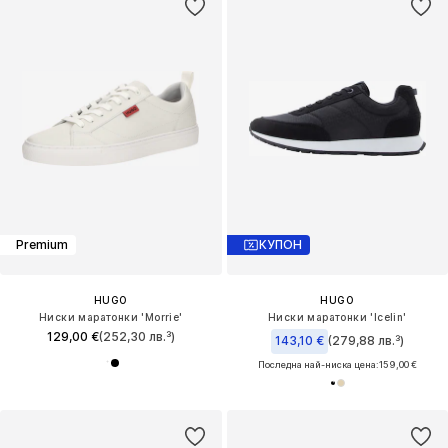
Premium
КУПОН
HUGO
HUGO
Ниски маратонки 'Morrie'
Ниски маратонки 'Icelin'
129,00 €
(252,30 лв.³)
143,10 €
(279,88 лв.³)
Последна най-ниска цена:
159,00 €