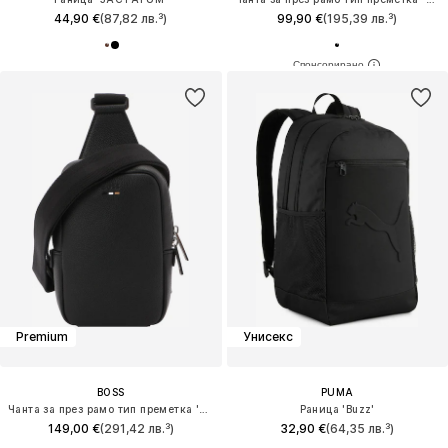
44,90 €
(87,82 лв.³)
99,90 €
(195,39 лв.³)
Premium
Унисекс
BOSS
PUMA
Чанта за през рамо тип преметка 'Ray'
Раница 'Buzz'
149,00 €
(291,42 лв.³)
32,90 €
(64,35 лв.³)