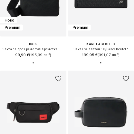
Ново
Premium
Premium
BOSS
KARL LAGERFELD
Чанта за през рамо тип преметка 'Ray_N'
Чанта за лаптоп ' K/Panel Beutel '
99,90 €
(195,39 лв.³)
199,95 €
(391,07 лв.³)