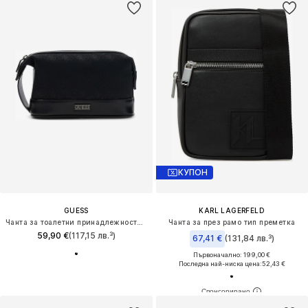
КУПОН
GUESS
KARL LAGERFELD
Чанта за тоалетни принадлежности 'BOSTON'
Чанта за през рамо тип преметка
59,90 €
(117,15 лв.³)
67,41 €
(131,84 лв.³)
Първоначално: 199,00 €
Последна най-ниска цена:
52,43 €