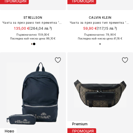
ПРОМОЦИЯ
ПРОМОЦИЯ
STRELLSON
CALVIN KLEIN
Чанта за през рамо тип преметка 'Richmond Jeremy'
Чанта за през рамо тип преметка 'UTILITY'
135,00 €
(264,04 лв.³)
59,90 €
(117,15 лв.³)
Първоначално: 159,00 €
Първоначално: 79,90 €
Последна най-ниска цена:
98,10 €
Последна най-ниска цена:
41,18 €
Premium
Ново
ПРОМОЦИЯ