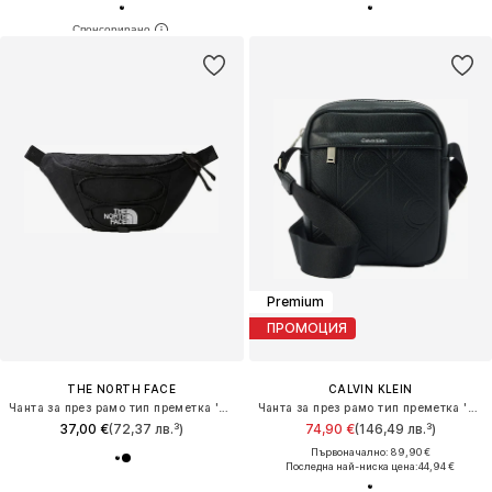
Premium
ПРОМОЦИЯ
THE NORTH FACE
CALVIN KLEIN
Чанта за през рамо тип преметка 'Jester'
Чанта за през рамо тип преметка 'Embossed Emblem Logo'
37,00 €
(72,37 лв.³)
74,90 €
(146,49 лв.³)
Първоначално: 89,90 €
Последна най-ниска цена:
44,94 €