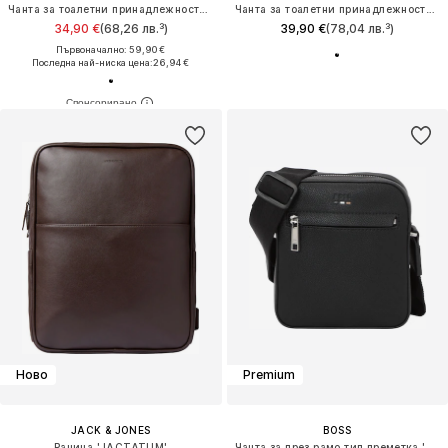
Чанта за тоалетни принадлежности 'Logo Patch'
Чанта за тоалетни принадлежности 'Essential Logo Strap'
34,90 €
(68,26 лв.³)
39,90 €
(78,04 лв.³)
Първоначално: 59,90 €
Последна най-ниска цена:
26,94 €
Ново
Premium
JACK & JONES
BOSS
Раница 'JACTATUM'
Чанта за през рамо тип преметка 'Ray'