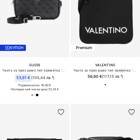
КУПОН
Premium
GUESS
VALENTINO
Чанта за през рамо тип преметка 'HMMILOP6150'
Чанта за през рамо тип преметка 'Kylo'
59,90 €
(117,15 лв.³)
53,91 €
(105,44 лв.³)
Първоначално: 74,90 €
Последна най-ниска цена:
52,16 €