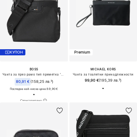
КУПОН
Premium
BOSS
MICHAEL KORS
Чанта за през рамо тип преметка 'Ray'
Чанта за тоалетни принадлежности
99,90 €
(195,39 лв.³)
80,91 €
(158,25 лв.³)
Последна най-ниска цена:
89,90 €