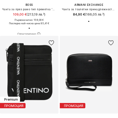
BOSS
ARMANI EXCHANGE
Чанта за през рамо тип преметка 'Northon'
Чанта за тоалетни принадлежности 'XM002835'
109,00 €
(213,19 лв.³)
84,90 €
(166,05 лв.³)
Първоначално: 159,00 €
Последна най-ниска цена:
85,41 €
Premium
ПРОМОЦИЯ
ПРОМОЦИЯ