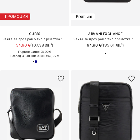
ПРОМОЦИЯ
Premium
GUESS
ARMANI EXCHANGE
Чанта за през рамо тип преметка 'Milano'
Чанта за през рамо тип преметка 'MADRID'
54,90 €
(107,38 лв.³)
94,90 €
(185,61 лв.³)
Първоначално: 74,90 €
Последна най-ниска цена:
43,92 €