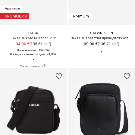
Унисекс
ПРОМОЦИЯ
Premium
HUGO
CALVIN KLEIN
Чанта за кръста 'Ethon 2.0'
Чанта за тоалетни принадлежности 'Metal Logo'
94,90 €
(185,61 лв.³)
69,90 €
(136,71 лв.³)
Първоначално: 109,00 €
Последна най-ниска цена:
94,90 €