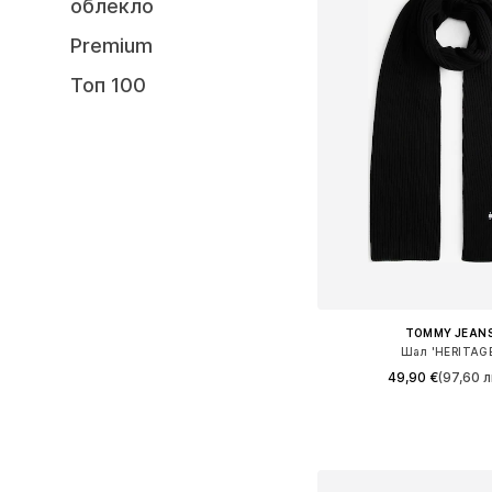
облекло
Premium
Топ 100
TOMMY JEAN
Шал 'HERITAG
49,90 €
(97,60 л
Налични размери: On
Добави в кошн