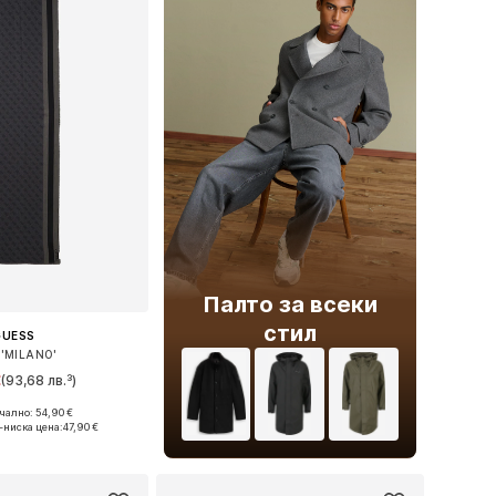
Палто за всеки
стил
GUESS
'MILANO'
€
(93,68 лв.³)
ално: 54,90 €
змери: One Size
-ниска цена:
47,90 €
в кошницата