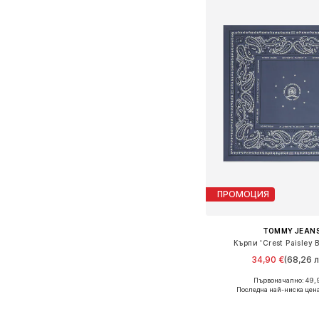
ПРОМОЦИЯ
TOMMY JEAN
Кърпи 'Crest Paisley 
34,90 €
(68,26 л
Първоначално: 49,
Налични размери: On
Последна най-ниска цен
Добави в кошн