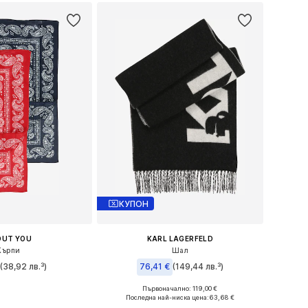
КУПОН
OUT YOU
KARL LAGERFELD
Кърпи
Шал
€
(38,92 лв.³)
76,41 €
(149,44 лв.³)
Първоначално: 119,00 €
змери: One Size
Налични размери: One Size
Последна най-ниска цена:
63,68 €