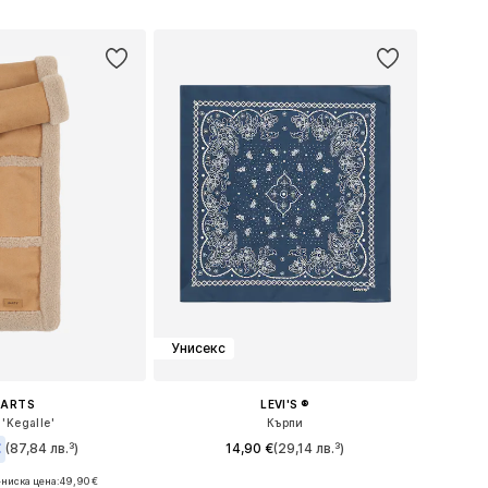
в кошницата
Добави в кошницата
Унисекс
BARTS
LEVI'S ®
'Kegalle'
Кърпи
€
(87,84 лв.³)
14,90 €
(29,14 лв.³)
-ниска цена:
49,90 €
Налични размери: One Size