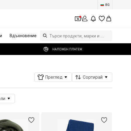
BG
1
и
Вдъхновение
НАЛОЖЕН ПЛАТЕЖ
Преглед
Сортирай
ели