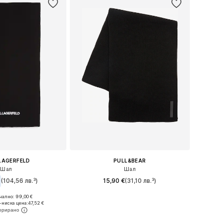
LAGERFELD
PULL&BEAR
Шал
Шал
(104,56 лв.³)
15,90 €
(31,10 лв.³)
ално: 99,00 €
Налични размери: One Size
змери: One Size
-ниска цена:
47,52 €
Добави в кошницата
в кошницата