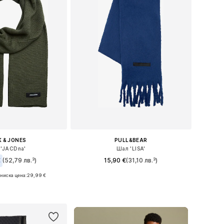
 & JONES
PULL&BEAR
'JACDna'
Шал 'LISA'
€
(52,79 лв.³)
15,90 €
(31,10 лв.³)
ниска цена:
+
1
29,99 €
Налични размери: One Size
змери: One Size
Добави в кошницата
в кошницата