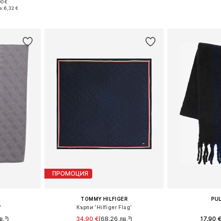
90 €
Налични размери: One Size
Налични ра
e Size
а:
6,32 €
Добави в кошницата
Добави 
ицата
ПРОМОЦИЯ
TOMMY HILFIGER
PU
'
Кърпи 'Hilfiger Flag'
в.³)
34,90 €
(68,26 лв.³)
17,90 