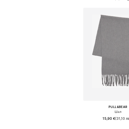
Добави в кошн
PULL&BEAR
Шал
15,90 €
(31,10 лв
Налични размери: On