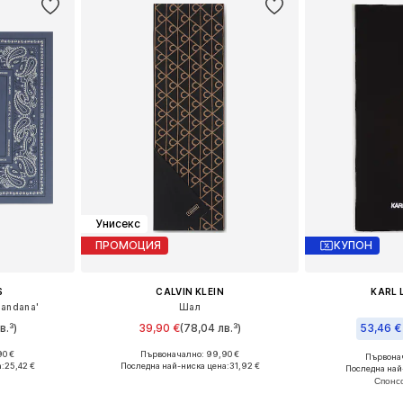
Унисекс
ПРОМОЦИЯ
КУПОН
S
CALVIN KLEIN
KARL 
Bandana'
Шал
в.³)
39,90 €
(78,04 лв.³)
53,46 €
90 €
Първоначално: 99,90 €
Първонач
e Size
Налични размери: One Size
Налични ра
а:
25,42 €
Последна най-ниска цена:
31,92 €
Последна най
ицата
Добави в кошницата
Добави 