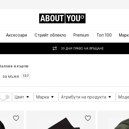
ABOUT
YOU
Аксесоари
Стрийт облекло
Premium
Топ 100
Марк
30 ДНИ ПРАВО НА ВРЪЩАНЕ
алове и кърпи
и
за мъже
137
Цвят
Марка
Атрибути на продукта
Мод