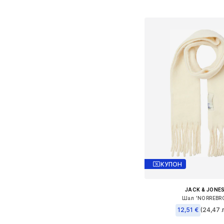
Добави в кошн
КУПОН
JACK & JONE
Шал 'NORREBR
12,51 €
(24,47 л