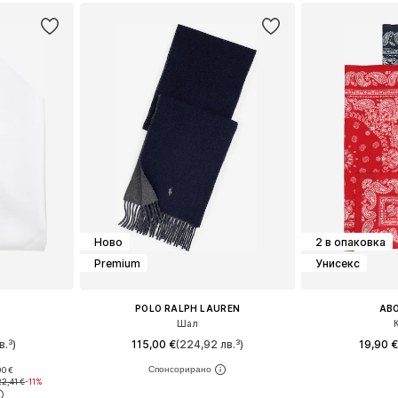
Ново
2 в опаковка
Premium
Унисекс
POLO RALPH LAUREN
AB
Шал
в.³)
115,00 €
(224,92 лв.³)
19,90 
90 €
e Size
Налични размери: One Size
Налични ра
22,41 €
-11%