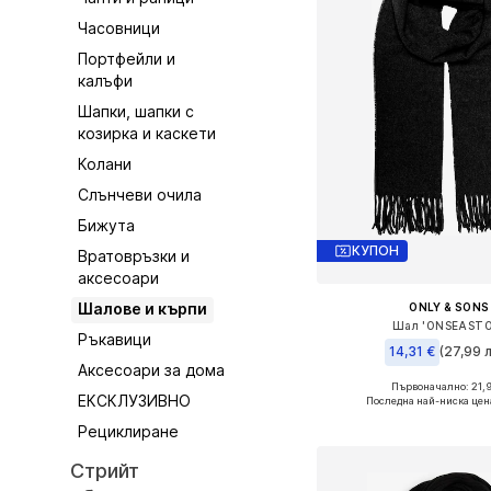
Часовници
Портфейли и
калъфи
Шапки, шапки с
козирка и каскети
Колани
Слънчеви очила
Бижута
КУПОН
Вратовръзки и
аксесоари
Шалове и кърпи
ONLY & SONS
Шал 'ONSEASTO
Ръкавици
14,31 €
(27,99 л
Аксесоари за дома
Първоначално: 21,9
Налични размери: On
ЕКСКЛУЗИВНО
Последна най-ниска цен
Добави в кошн
Рециклиране
Стрийт