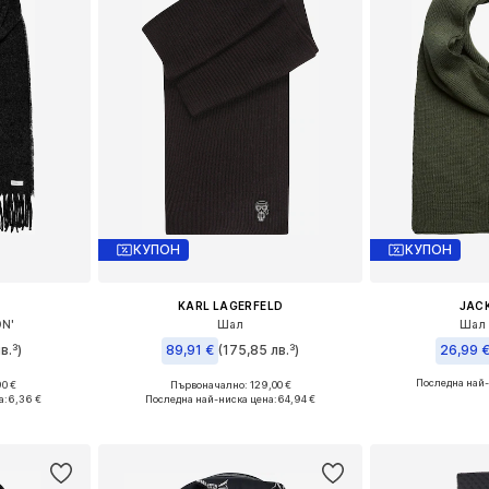
КУПОН
КУПОН
KARL LAGERFELD
JACK
N'
Шал
Шал 
в.³)
89,91 €
(175,85 лв.³)
26,99 
Последна най-
0 €
Първоначално: 129,00 €
e Size
Налични размери: One Size
Налични ра
а:
6,36 €
Последна най-ниска цена:
64,94 €
ицата
Добави в кошницата
Добави 