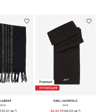
змери: One Size
Налични размери: One Size
в кошницата
Добави в кошницата
Premium
ПРОМОЦИЯ
LL&BEAR
KARL LAGERFELD
Шал
Шал
€
(35,01 лв.³)
84,90 €
(166,05 лв.³)