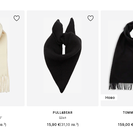
Налични размери: One Size
Налични ра
ицата
Добави в кошницата
Добави 
Ново
S
PULL&BEAR
TOMMY
O'
Шал
в.³)
15,90 €
(31,10 лв.³)
159,00 