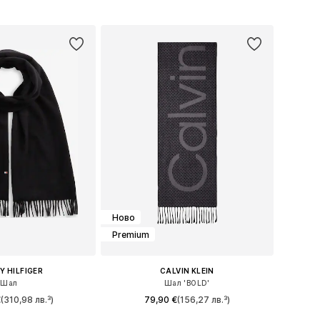
змери: One Size
Добави в кошницата
в кошницата
Ново
Premium
 HILFIGER
CALVIN KLEIN
Шал
Шал 'BOLD'
€
(310,98 лв.³)
79,90 €
(156,27 лв.³)