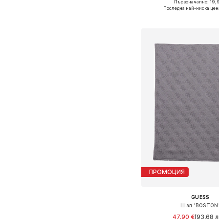
Първоначално: 19,
Налични размери: On
Последна най-ниска цен
Добави в кошн
ПРОМОЦИЯ
GUESS
Шал 'BOSTON
47,90 €
(93,68 л