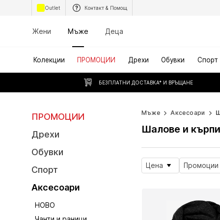
Outlet
Контакт & Помощ
Жени
Мъже
Деца
Колекции
ПРОМОЦИИ
Дрехи
Обувки
Спорт
БЕЗПЛАТНИ ДОСТАВКА* И ВРЪЩАНЕ
Мъже
Аксесоари
Ш
ПРОМОЦИИ
Шалове и кърп
Дрехи
Обувки
Цена
Промоции
Спорт
Аксесоари
НОВО
Чанти и раници