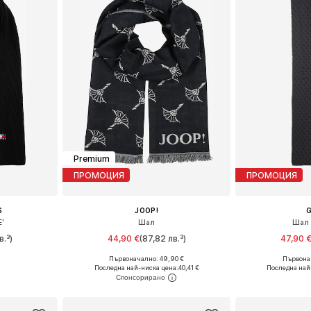
Premium
ПРОМОЦИЯ
ПРОМОЦИЯ
S
JOOP!
E'
Шал
Шал 
в.³)
44,90 €
(87,82 лв.³)
47,90 
Първоначално: 49,90 €
Първонач
e Size
Налични размери: One Size
Налични ра
Последна най-ниска цена:
40,41 €
Последна най
ицата
Добави в кошницата
Добави 