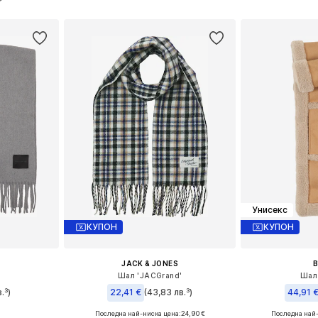
ицата
Добави в кошницата
Добави 
Унисекс
КУПОН
КУПОН
JACK & JONES
Шал 'JACGrand'
Шал 
.³)
22,41 €
(43,83 лв.³)
44,91 
Последна най-ниска цена:
24,90 €
Последна най
e Size