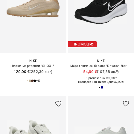
ПРОМОЦИЯ
NIKE
NIKE
Ниски маратонки 'SHOX Z'
Маратонки за бягане 'Downshifter 13'
129,00 €
(252,30 лв.³)
54,90 €
(107,38 лв.³)
Първоначално: 69,90 €
+
5
Последна най-ниска цена:
47,90 €