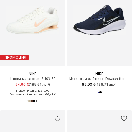
ПРОМОЦИЯ
NIKE
NIKE
Ниски маратонки 'SHOX Z'
Маратонки за бягане 'Downshifter 13'
94,90 €
(185,61 лв.³)
69,90 €
(136,71 лв.³)
Първоначално: 129,00 €
Последна най-ниска цена:
66,43 €
+
5