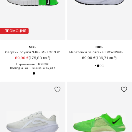
ПРОМОЦИЯ
NIKE
NIKE
Спортни обувки 'FREE METCON 6'
Маратонки за бягане 'DOWNSHIFTER 14'
89,90 €
(175,83 лв.³)
69,90 €
(136,71 лв.³)
Първоначално: 129,00 €
Последна най-ниска цена:
67,43 €