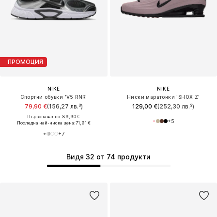
ПРОМОЦИЯ
NIKE
NIKE
Спортни обувки 'V5 RNR'
Ниски маратонки 'SHOX Z'
79,90 €
(156,27 лв.³)
129,00 €
(252,30 лв.³)
Първоначално: 89,90 €
+
5
Последна най-ниска цена:
71,91 €
+
7
Видя 32 от 74 продукти