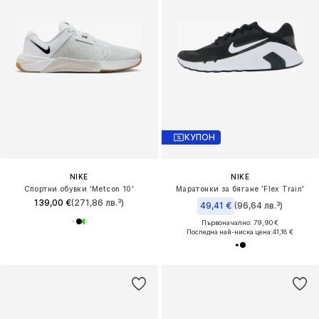
КУПОН
NIKE
NIKE
Спортни обувки 'Metcon 10'
Маратонки за бягане 'Flex Train'
139,00 €
(271,86 лв.³)
49,41 €
(96,64 лв.³)
Първоначално: 79,90 €
Последна най-ниска цена:
41,18 €