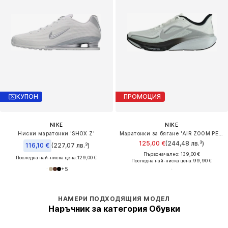
КУПОН
ПРОМОЦИЯ
NIKE
NIKE
Ниски маратонки 'SHOX Z'
Маратонки за бягане 'AIR ZOOM PEGASUS 42'
125,00 €
(244,48 лв.³)
116,10 €
(227,07 лв.³)
Първоначално: 139,00 €
Последна най-ниска цена:
129,00 €
Последна най-ниска цена:
99,90 €
+
5
НАМЕРИ ПОДХОДЯЩИЯ МОДЕЛ
Наръчник за категория Обувки