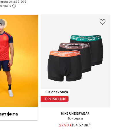
ниска цена:
59,90 €
в кошницата
Добави в кошницата
ez
3 в опаковка
ПРОМОЦИЯ
аутфита
NIKE UNDERWEAR
Боксерки
27,90 €
(54,57 лв.³)