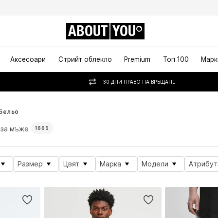
ABOUT
YOU
Аксесоари
Стрийт облекло
Premium
Топ 100
Марк
30 ДНИ ПРАВО НА ВРЪЩАНЕ
Бельо
 за мъже
1665
Размер
Цвят
Марка
Модели
Атрибут