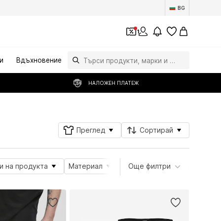
BG
1
и
Вдъхновение
НАЛОЖЕН ПЛАТЕЖ
Преглед
Сортирай
и на продукта
Материал
Специални размери
Още филтри