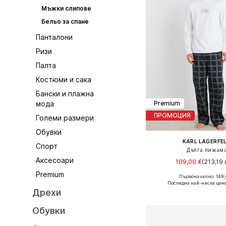
Мъжки слипове
Бельо за спане
Панталони
Ризи
Палта
Костюми и сака
Бански и плажна
мода
Premium
ПРОМОЦИЯ
Големи размери
Обувки
KARL LAGERFE
Спорт
Дълга пижам
Аксесоари
109,00 €
(213,19 
Premium
Първоначално: 149,
Налични размери: S
Последна най-ниска цен
Дрехи
Добави в кошн
Обувки