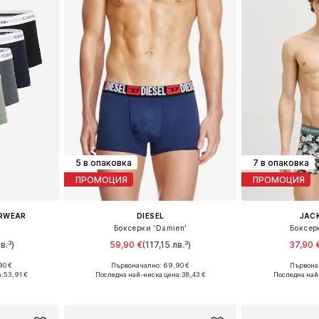
5 в опаковка
7 в опаковка
ПРОМОЦИЯ
ПРОМОЦИЯ
ERWEAR
DIESEL
JACK
Боксерки 'Damien'
Боксер
в.³)
59,90 €
(117,15 лв.³)
37,90 
90 €
Първоначално: 69,90 €
Първонач
M, XL
Налични размери: XS, S, M, L, XL, XXL
Налични раз
а:
53,91 €
Последна най-ниска цена:
38,43 €
Последна най
ицата
Добави в кошницата
Добави 