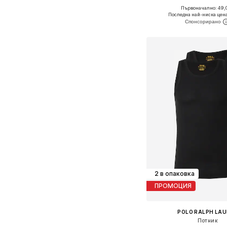
Първоначално: 49,0
Налични размери: S, M
Последна най-ниска цена
Добави в кошн
2 в опаковка
ПРОМОЦИЯ
POLO RALPH LA
Потник