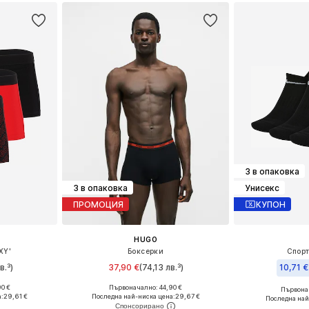
3 в опаковка
3 в опаковка
Унисекс
ПРОМОЦИЯ
КУПОН
HUGO
XY'
Боксерки
Спорт
в.³)
37,90 €
(74,13 лв.³)
10,71 €
+
1
0 €
Първоначално: 44,90 €
Първонач
L, XL, XXL
Налични размери: S, M, L, XL, XXL
Налични размери
:
29,61 €
Последна най-ниска цена:
29,67 €
Последна най