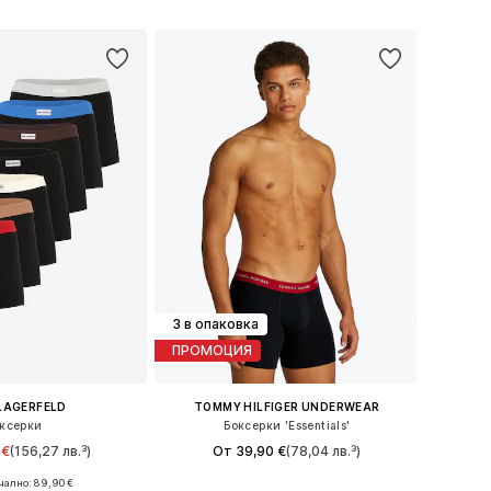
Добави в кошницата
в кошницата
3 в опаковка
ПРОМОЦИЯ
LAGERFELD
TOMMY HILFIGER UNDERWEAR
ксерки
Боксерки 'Essentials'
 €
(156,27 лв.³)
От 39,90 €
(78,04 лв.³)
ално: 89,90 €
ери: XS, M, L, XL
Налични размери: XS, S, M, L, XXL