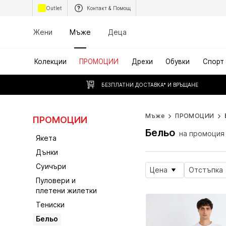
Outlet
Контакт & Помощ
Жени
Мъже
Деца
Колекции
ПРОМОЦИИ
Дрехи
Обувки
Спорт
БЕЗПЛАТНИ ДОСТАВКА* И ВРЪЩАНЕ
Мъже
ПРОМОЦИИ
ПРОМОЦИИ
Бельо
на промоция
Якета
Дънки
Суичъри
Цена
Отстъпка
Пуловери и
плетени жилетки
Тениски
Бельо