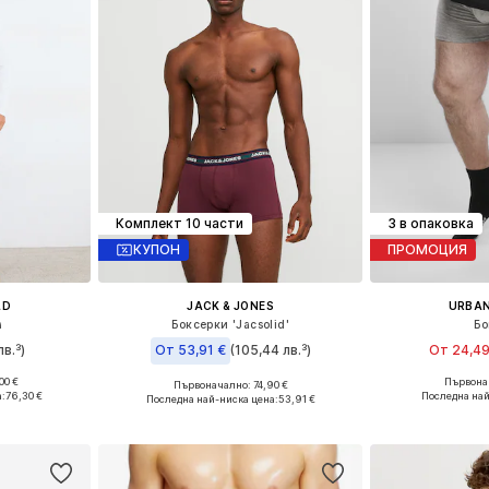
Комплект 10 части
3 в опаковка
КУПОН
ПРОМОЦИЯ
LD
JACK & JONES
URBAN
а
Боксерки 'Jacsolid'
Бо
лв.³)
От 53,91 €
(105,44 лв.³)
От 24,49
00 €
Първонач
+
1
Първоначално: 74,90 €
, M, L
Налични размери:
Налични размери: S, M, L, XL, XXL
а:
76,30 €
Последна най
Последна най-ниска цена:
53,91 €
ицата
Добави 
Добави в кошницата