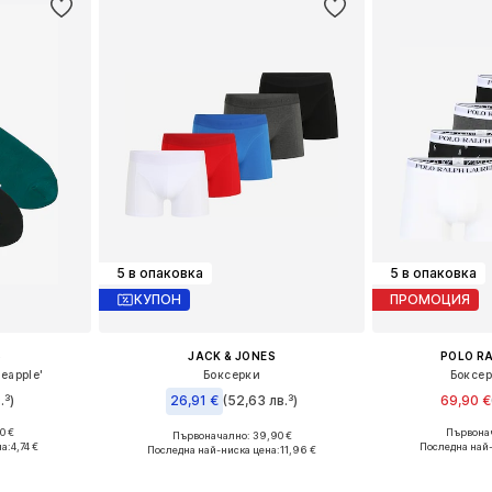
5 в опаковка
5 в опаковка
КУПОН
ПРОМОЦИЯ
S
JACK & JONES
POLO R
eapple'
Боксерки
Боксер
.³)
26,91 €
(52,63 лв.³)
69,90 €
0 €
Първонач
Първоначално: 39,90 €
41-46
Налични размер
Налични размери: S, M, L, XL
а:
4,74 €
Последна най-
Последна най-ниска цена:
11,96 €
ицата
Добави 
Добави в кошницата