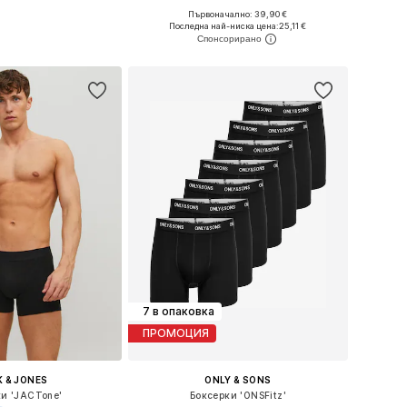
Първоначално: 39,90 €
Налични размери: S, M, L, XL
Последна най-ниска цена:
25,11 €
Добави в кошницата
7 в опаковка
ПРОМОЦИЯ
 & JONES
ONLY & SONS
ки 'JACTone'
Боксерки 'ONSFitz'