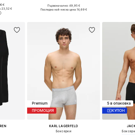
0 €
Първоначално: 49,95 €
, L, XL
Налични размери: M, L
:
23,52 €
Последна най-ниска цена:
14,69 €
ицата
Добави в кошницата
Premium
5 в опаковка
ПРОМОЦИЯ
КУПОН
UREN
KARL LAGERFELD
JACK
Боксерки
Боксер