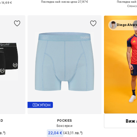
 L, XXL
Последна най-ниска цена:
27,97 €
Последна най-
а:
14,69 €
Добави в кошницата
Добави 
ицата
Diego Alvar
КУПОН
Виж 
LD
POCKIES
Боксерки
в.³)
22,04 €
(43,11 лв.³)