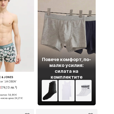
Повече комфорт, по-
малко усилия:
силата на
комплектите
 & JONES
ки 'JACBEN'
€
(74,13 лв.³)
ално: 54,90 €
мери: S, M, L, XL
-ниска цена:
24,21 €
в кошницата