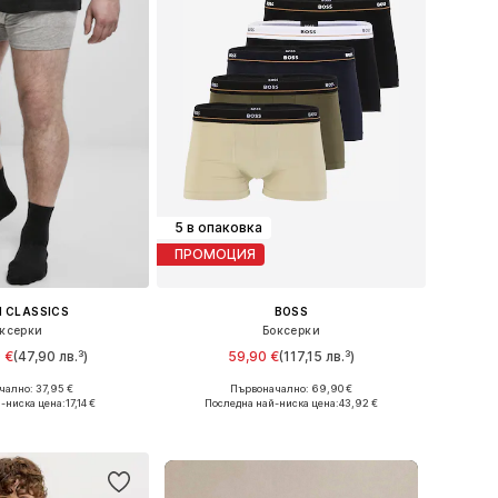
5 в опаковка
ПРОМОЦИЯ
 CLASSICS
BOSS
ксерки
Боксерки
 €
(47,90 лв.³)
59,90 €
(117,15 лв.³)
ално: 37,95 €
Първоначално: 69,90 €
 M, L, XXL, XXXL, 4XL
Налични размери: S, M, L, XL, XXL
-ниска цена:
17,14 €
Последна най-ниска цена:
43,92 €
в кошницата
Добави в кошницата