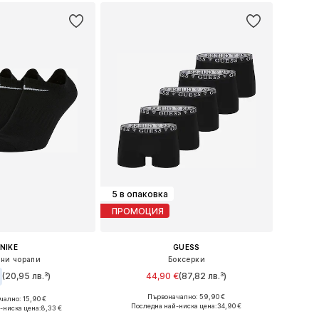
5 в опаковка
ПРОМОЦИЯ
NIKE
GUESS
ни чорапи
Боксерки
(20,95 лв.³)
44,90 €
(87,82 лв.³)
Първоначално: 59,90 €
ално: 15,90 €
Налични размери: S, M, L, XL, XXL
: 38-42, 42-46, 46-50
Последна най-ниска цена:
34,90 €
-ниска цена:
8,33 €