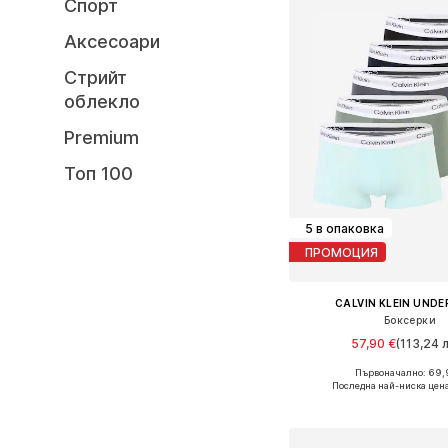
Спорт
Аксесоари
Стрийт
облекло
Premium
Топ 100
5 в опаковка
ПРОМОЦИЯ
CALVIN KLEIN UND
Боксерки
57,90 €
(113,24 л
+
3
Първоначално: 69,
Налични размери: 
Последна най-ниска цен
Добави в кошн