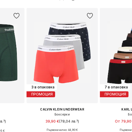
ицата
Добави в кошницата
Добави 
3 в опаковка
7 в опаковка
ПРОМОЦИЯ
ПРОМОЦИЯ
CALVIN KLEIN UNDERWEAR
KARL 
Боксерки
Бо
в.³)
39,90 €
(78,04 лв.³)
От 79,90
+
7
Първоначално: 44,90 €
Първонач
95 €
Налични размери: S, M, L, XL
Налични разм