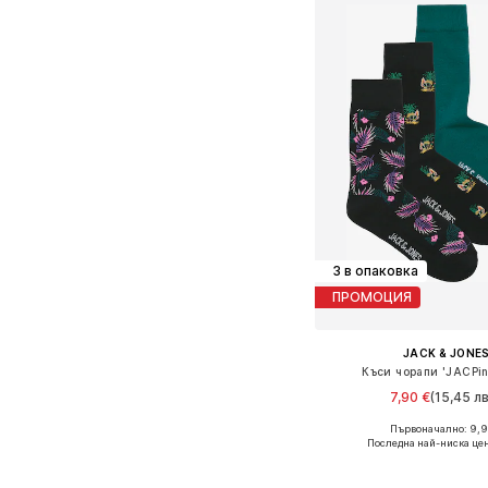
3 в опаковка
ПРОМОЦИЯ
JACK & JONE
Къси чорапи 'JACPin
7,90 €
(15,45 лв
Първоначално: 9,9
Налични размери: 
Последна най-ниска цен
Добави в кошн