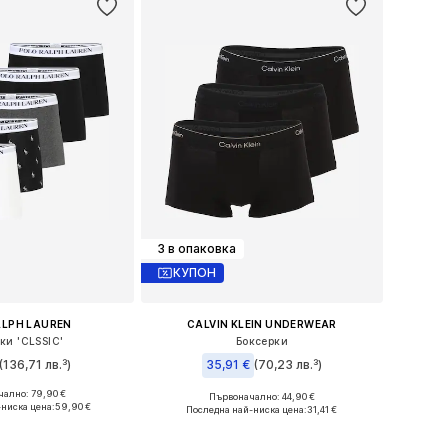
3 в опаковка
КУПОН
ALPH LAUREN
CALVIN KLEIN UNDERWEAR
ки 'CLSSIC'
Боксерки
(136,71 лв.³)
35,91 €
(70,23 лв.³)
+
6
ално: 79,90 €
+
7
Първоначално: 44,90 €
и: S, M, L, XL, XXL
Налични размери: S, M, L, XL
ниска цена:
59,90 €
Последна най-ниска цена:
31,41 €
в кошницата
Добави в кошницата