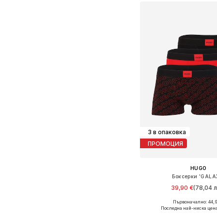
3 в опаковка
ПРОМОЦИЯ
HUGO
Боксерки 'GALA
39,90 €
(78,04 л
Първоначално: 44,9
Налични размери: S, M, 
Последна най-ниска цена