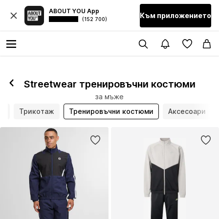
ABOUT YOU App
Към приложението
(152 700)
Streetwear тренировъчни костюми
за мъже
та
Трикотаж
Тренировъчни костюми
Аксесоари