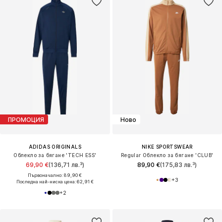
ПРОМОЦИЯ
Ново
ADIDAS ORIGINALS
NIKE SPORTSWEAR
Облекло за бягане 'TECH ESS'
Regular Облекло за бягане 'CLUB'
69,90 €
(136,71 лв.³)
89,90 €
(175,83 лв.³)
Първоначално: 89,90 €
+
3
Последна най-ниска цена:
62,91 €
+
2