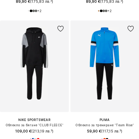
89,90 €
(175,83 лв.³)
89,90 €
(175,83 лв.³)
+
2
+
2
NIKE SPORTSWEAR
PUMA
Облекло за бягане 'CLUB FLEECE'
Облекло за трениране 'Team Rise'
109,00 €
(213,19 лв.³)
59,90 €
(117,15 лв.³)