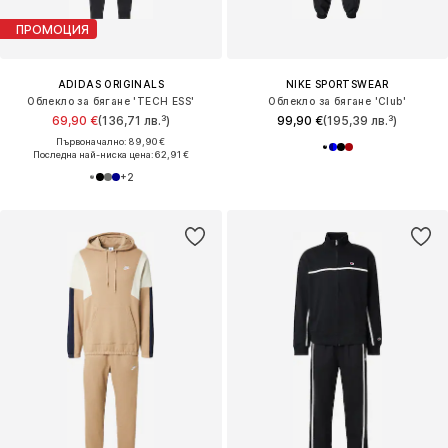
ПРОМОЦИЯ
ADIDAS ORIGINALS
NIKE SPORTSWEAR
Облекло за бягане 'TECH ESS'
Облекло за бягане 'Club'
69,90 €
(136,71 лв.³)
99,90 €
(195,39 лв.³)
Първоначално: 89,90 €
Последна най-ниска цена:
62,91 €
+
2