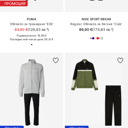
ПРОМОЦИЯ
PUMA
NIKE SPORTSWEAR
Облекло за трениране 'ESS'
Regular Облекло за бягане 'Club'
64,90 €
(126,93 лв.³)
89,90 €
(175,83 лв.³)
Първоначално: 74,90 €
+
3
Последна най-ниска цена:
58,41 €