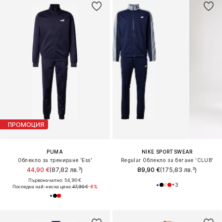
ПРОМОЦИЯ
PUMA
NIKE SPORTSWEAR
Облекло за трениране 'Ess'
Regular Облекло за бягане 'CLUB'
44,90 €
(87,82 лв.³)
89,90 €
(175,83 лв.³)
Първоначално: 54,90 €
+
3
Последна най-ниска цена:
47,90 €
-6%