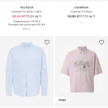
PEGADOR
CHAMPION
Comfort Fit Риза 'Libro'
Comfort Fit Риза
89,49 €
(175,03 лв.³)
59,90 €
(117,15 лв.³)
Първоначално: 119,95 €
Последна най-ниска цена:
69,74 €
Ново