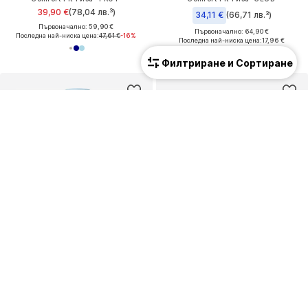
39,90 €
(78,04 лв.³)
34,11 €
(66,71 лв.³)
Първоначално: 59,90 €
Първоначално: 64,90 €
Последна най-ниска цена:
47,61 €
-16%
Последна най-ниска цена:
17,96 €
Филтриране и Сортиране
КУПОН
КУПОН
CARHARTT WIP
ALPHA INDUSTRIES
Regular fit Риза
Regular fit Риза