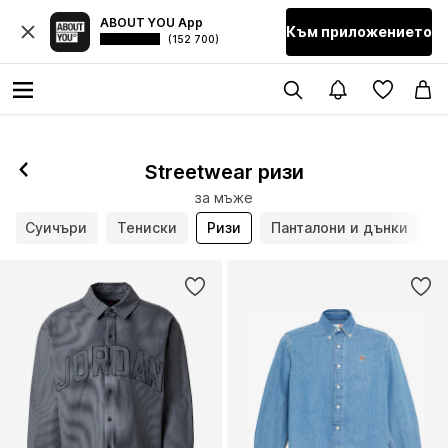
ABOUT YOU App
Към приложението
(152 700)
Streetwear ризи
за мъже
Суичъри
Тениски
Ризи
Панталони и дънки
Ш