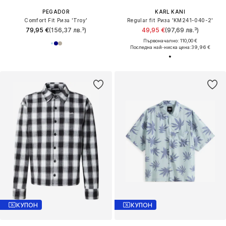
PEGADOR
KARL KANI
Comfort Fit Риза 'Troy'
Regular fit Риза 'KM241-040-2'
79,95 €
(156,37 лв.³)
49,95 €
(97,69 лв.³)
Първоначално: 110,00 €
Последна най-ниска цена:
39,96 €
КУПОН
КУПОН