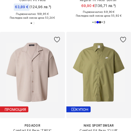
Comfort Fit Риза
Regular fit Риза 'Bolton'
69,90 €
(136,71 лв.³)
63,89 €
(124,96 лв.³)
Първоначално: 89,90 €
Първоначално: 109,95 €
Последна най-ниска цена:
55,92 €
Последна най-ниска цена:
53,24 €
+
3
ПРОМОЦИЯ
КУПОН
PEGADOR
NIKE SPORTSWEAR
Comfort Fit Риза 'TROY'
Comfort Fit Риза 'CLUB'