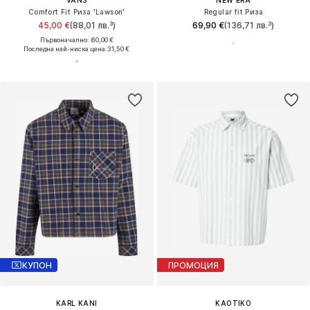
VANS
NEW ERA
Comfort Fit Риза 'Lawson'
Regular fit Риза
45,00 €
(88,01 лв.³)
69,90 €
(136,71 лв.³)
Първоначално: 60,00 €
Последна най-ниска цена:
31,50 €
КУПОН
ПРОМОЦИЯ
KARL KANI
KAOTIKO