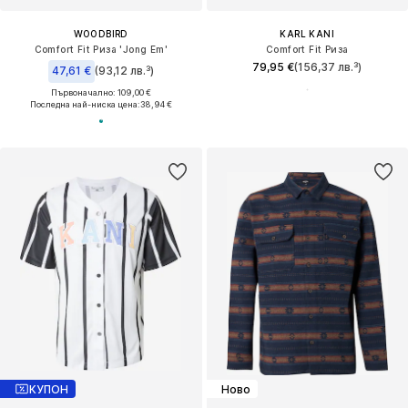
WOODBIRD
KARL KANI
Comfort Fit Риза 'Jong Em'
Comfort Fit Риза
79,95 €
(156,37 лв.³)
47,61 €
(93,12 лв.³)
Първоначално: 109,00 €
Последна най-ниска цена:
38,94 €
КУПОН
Ново