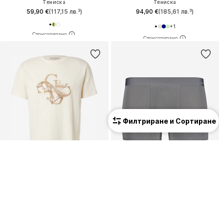
Тениска
Тениска
59,90 €
(117,15 лв.³)
94,90 €
(185,61 лв.³)
+
1
Филтриране и Сортиране
Ново
Ново
GUESS
SKINY
Тениска 'CRAFTED BIRD'
Боксерки
39,90 €
(78,04 лв.³)
29,90 €
(58,48 лв.³)