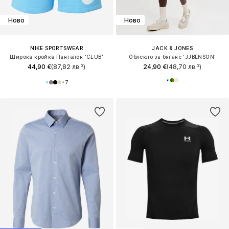
Ново
Ново
NIKE SPORTSWEAR
JACK & JONES
Широка кройка Панталон 'CLUB'
Облекло за бягане 'JJBENSON'
44,90 €
(87,82 лв.³)
24,90 €
(48,70 лв.³)
+
7