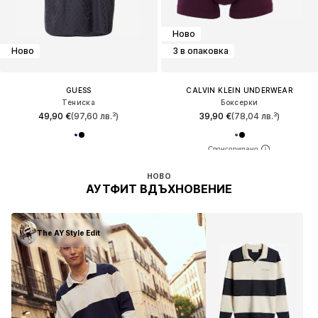
Ново
Ново
3 в опаковка
GUESS
CALVIN KLEIN UNDERWEAR
Тениска
Боксерки
49,90 €
(97,60 лв.³)
39,90 €
(78,04 лв.³)
НОВО
АУТФИТ ВДЪХНОВЕНИЕ
The AY Style Edit