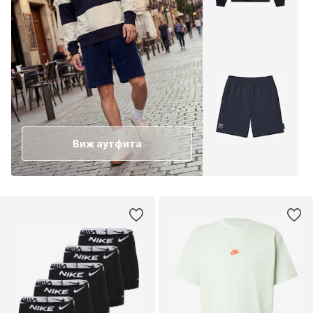
Виж аутфита