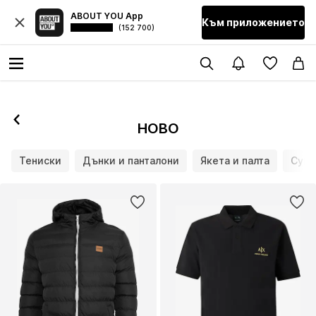
ABOUT YOU App
Към приложението
(152 700)
НОВО
Тениски
Дънки и панталони
Якета и палта
Суич