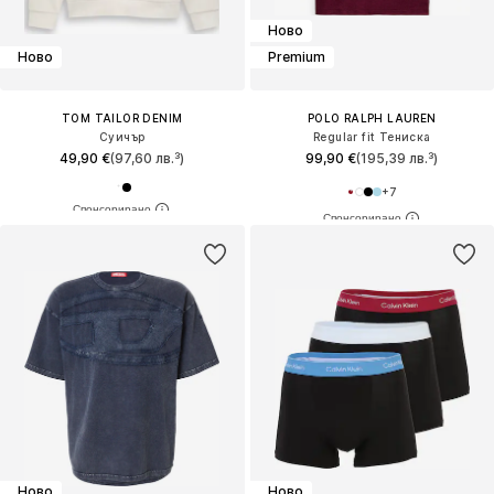
Ново
Ново
Premium
TOM TAILOR DENIM
POLO RALPH LAUREN
Суичър
Regular fit Тениска
49,90 €
(97,60 лв.³)
99,90 €
(195,39 лв.³)
+
7
Ново
Ново