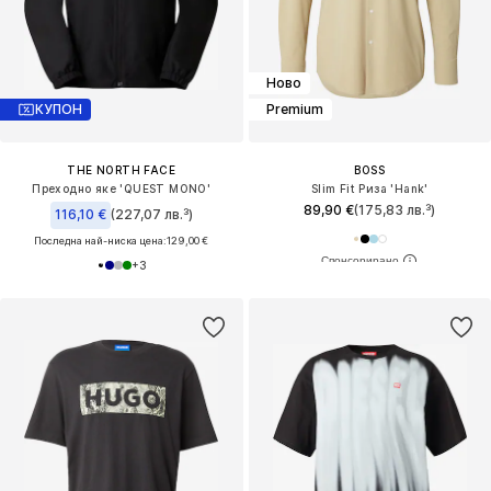
Ново
КУПОН
Premium
THE NORTH FACE
BOSS
Преходно яке 'QUEST MONO'
Slim Fit Риза 'Hank'
89,90 €
(175,83 лв.³)
116,10 €
(227,07 лв.³)
Последна най-ниска цена:
129,00 €
+
3