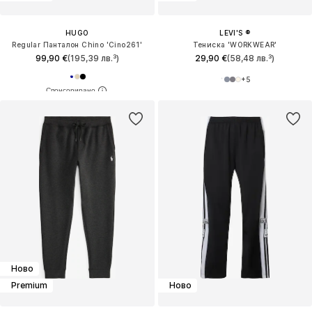
HUGO
LEVI'S ®
Regular Панталон Chino 'Cino261'
Тениска 'WORKWEAR'
99,90 €
(195,39 лв.³)
29,90 €
(58,48 лв.³)
+
5
Ново
Premium
Ново