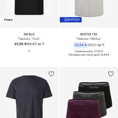
Ново
КУПОН
SIKSILK
MISTER TEE
Тениска 'Tech'
Тениска 'OMGay'
45,99 €
(89,95 лв.³)
22,04 €
(43,11 лв.³)
Първоначално: 37,95 €
Последна най-ниска цена:
14,69 €