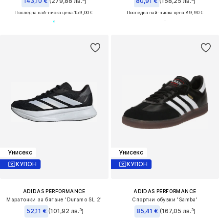
143,10 €
(279,88 лв.³)
80,91 €
(158,25 лв.³)
Последна най-ниска цена:
159,00 €
Последна най-ниска цена:
89,90 €
Унисекс
Унисекс
КУПОН
КУПОН
ADIDAS PERFORMANCE
ADIDAS PERFORMANCE
Маратонки за бягане 'Duramo SL 2'
Спортни обувки 'Samba'
52,11 €
(101,92 лв.³)
85,41 €
(167,05 лв.³)