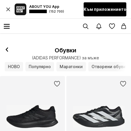
ABOUT YOU App
Към приложението
(152 700)
Обувки
(ADIDAS PERFORMANCE) за мъже
НОВО
Популярно
Маратонки
Отворени обувки