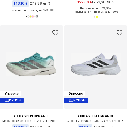
129,00 €
(252,30 лв.³)
143,10 €
(279,88 лв.³)
Първоначално: 149,00 €
Последна най-ниска цена:
159,00 €
Последна най-ниска цена:
104,30 €
+
5
Унисекс
Унисекс
КУПОН
КУПОН
ADIDAS PERFORMANCE
ADIDAS PERFORMANCE
Маратонки за бягане 'Adizero Boston 13'
Спортни обувки 'CourtJam Control 3'