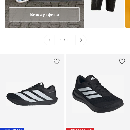
Виж аутфита
1
/
3