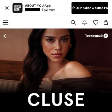
ABOUT YOU App
Към приложението
(152 700)
Последвай