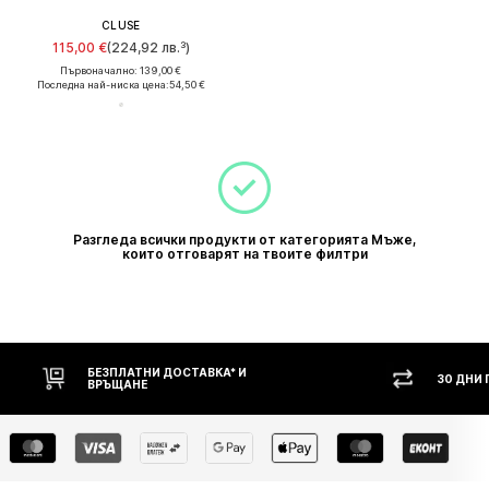
CLUSE
115,00 €
(224,92 лв.³)
Първоначално: 139,00 €
Последна най-ниска цена:
54,50 €
Разгледа всички продукти от категорията Мъже,
които отговарят на твоите филтри
БЕЗПЛАТНИ ДОСТАВКА* И
30 ДНИ
ВРЪЩАНЕ