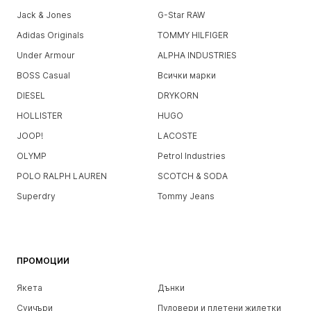
Jack & Jones
G-Star RAW
Adidas Originals
TOMMY HILFIGER
Under Armour
ALPHA INDUSTRIES
BOSS Casual
Всички марки
DIESEL
DRYKORN
HOLLISTER
HUGO
JOOP!
LACOSTE
OLYMP
Petrol Industries
POLO RALPH LAUREN
SCOTCH & SODA
Superdry
Tommy Jeans
ПРОМОЦИИ
Якета
Дънки
Суичъри
Пуловери и плетени жилетки