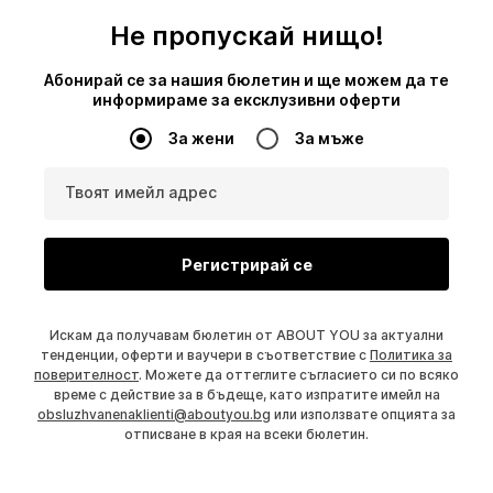
Не пропускай нищо!
Абонирай се за нашия бюлетин и ще можем да те
информираме за ексклузивни оферти
За жени
За мъже
Твоят имейл адрес
Регистрирай се
Искам да получавам бюлетин от ABOUT YOU за актуални
тенденции, оферти и ваучери в съответствие с
Политика за
поверителност
. Можете да оттеглите съгласието си по всяко
време с действие за в бъдеще, като изпратите имейл на
obsluzhvanenaklienti@aboutyou.bg
или използвате опцията за
отписване в края на всеки бюлетин.