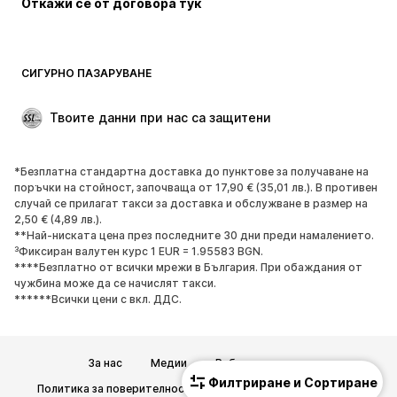
Откажи се от договора тук
Специални Поводи
ЕКСКЛУЗИВНО
Рециклиране
ОБУВКИ
СИГУРНО ПАЗАРУВАНЕ
НОВО
Популярно
Твоите данни при нас са защитени
Боти и ботуши
Маратонки
Ниски обувки
Спортни обувки
*Безплатна стандартна доставка до пунктове за получаване на
Отворени обувки
ЕКСКЛУЗИВНО
поръчки на стойност, започваща от 17,90 € (35,01 лв.). В противен
случай се прилагат такси за доставка и обслужване в размер на
2,50 € (4,89 лв.).
СПОРТ
**Най-ниската цена през последните 30 дни преди намалението.
³Фиксиран валутен курс 1 EUR = 1.95583 BGN.
Спортно облекло
Видове спорт
****Безплатно от всички мрежи в България. При обаждания от
чужбина може да се начислят такси.
Спортни обувки
Спортни чанти
******Всички цени с вкл. ДДС.
Спортни аксесоари
АКСЕСОАРИ
За нас
Медии
Работни позиции
Филтриране и Сортиране
НОВО
Шапки, шапки с козирка и
Политика за поверителност
Общи търговски условия