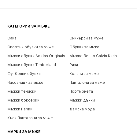
КАТЕГОРИИ ЗА МЪЖЕ
Сака
Сникърси за мъже
Спортни обувки за мъже
Обувки за мъже
Мъжки обувки Adidas Originals
Мъжко бельо Calvin Klein
Мъжки обувки Timberland
Ризи
Футболни обувки
Колани за мъже
Часовници за мъже
Панталони за мъже
Мъжки тениски
Портмонета
Мъжки боксерки
Мъжки дънки
Мъжки Парки
Дамска мода
Къси Панталони за мъже
МАРКИ ЗА МЪЖЕ