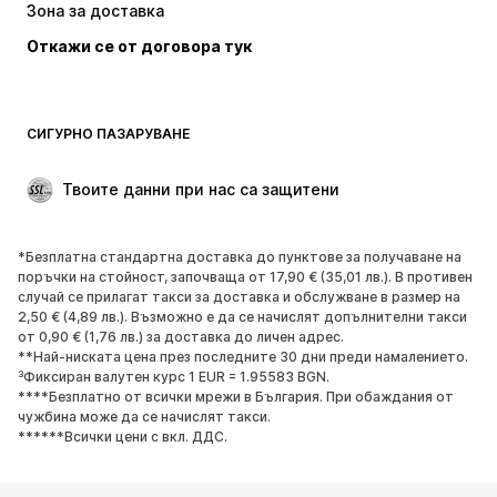
Зона за доставка
Бански и плажна мода
Големи размери
Откажи се от договора тук
Специални Поводи
ЕКСКЛУЗИВНО
Рециклиране
ОБУВКИ
СИГУРНО ПАЗАРУВАНЕ
НОВО
Популярно
Твоите данни при нас са защитени
Боти и ботуши
Маратонки
Ниски обувки
Спортни обувки
*Безплатна стандартна доставка до пунктове за получаване на
Отворени обувки
ЕКСКЛУЗИВНО
поръчки на стойност, започваща от 17,90 € (35,01 лв.). В противен
случай се прилагат такси за доставка и обслужване в размер на
2,50 € (4,89 лв.). Възможно е да се начислят допълнителни такси
СПОРТ
от 0,90 € (1,76 лв.) за доставка до личен адрес.
**Най-ниската цена през последните 30 дни преди намалението.
Спортно облекло
Видове спорт
³Фиксиран валутен курс 1 EUR = 1.95583 BGN.
****Безплатно от всички мрежи в България. При обаждания от
Спортни обувки
Спортни чанти
чужбина може да се начислят такси.
Спортни аксесоари
******Всички цени с вкл. ДДС.
АКСЕСОАРИ