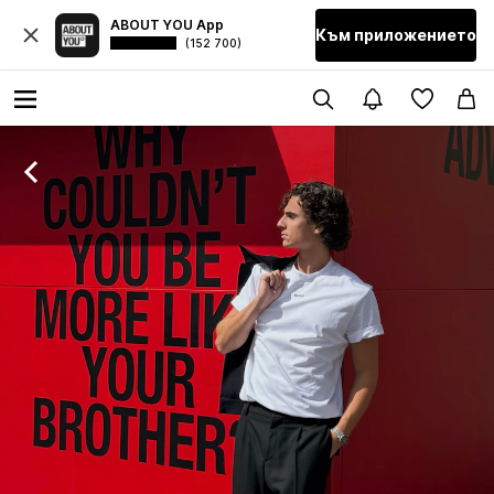
ABOUT YOU App
Към приложението
(152 700)