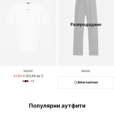
Разпродадено
HUGO
HUGO
47,90 €
(93,68 лв.³)
+
4
Alternativen
Популярни аутфити