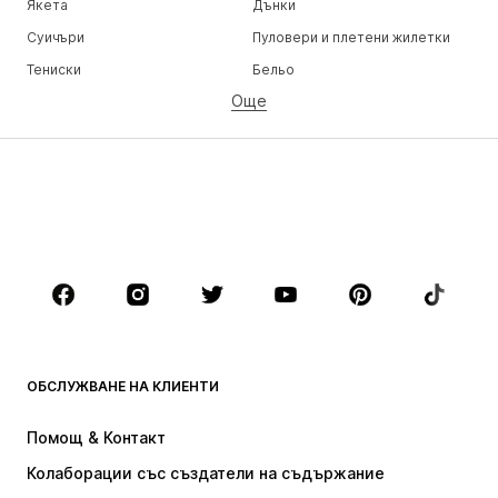
Якета
Дънки
Суичъри
Пуловери и плетени жилетки
Тениски
Бельо
Още
Панталони
Ризи
Палта
Костюми и сака
Бански и плажна мода
Големи размери
Обувки
Спорт
Аксесоари
Premium
ДРЕХИ
НОВО
Популярно
Тениски
Дънки
ОБСЛУЖВАНЕ НА КЛИЕНТИ
Якета
Суичъри
Панталони
Ризи
Помощ & Контакт
Бельо
Пуловери и плетени жилетки
Колаборации със създатели на съдържание
Костюми и сака
Палта