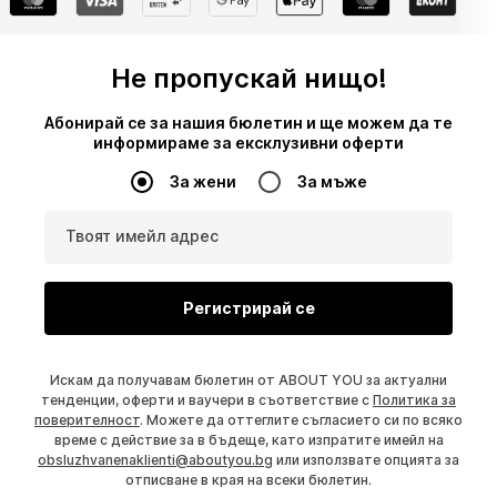
Не пропускай нищо!
Абонирай се за нашия бюлетин и ще можем да те
информираме за ексклузивни оферти
За жени
За мъже
Твоят имейл адрес
Регистрирай се
Искам да получавам бюлетин от ABOUT YOU за актуални
тенденции, оферти и ваучери в съответствие с
Политика за
поверителност
. Можете да оттеглите съгласието си по всяко
време с действие за в бъдеще, като изпратите имейл на
obsluzhvanenaklienti@aboutyou.bg
или използвате опцията за
отписване в края на всеки бюлетин.