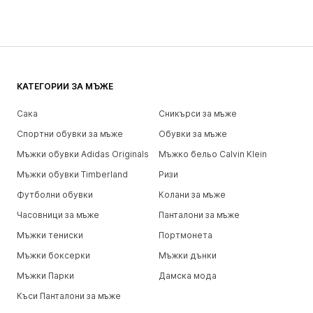
КАТЕГОРИИ ЗА МЪЖЕ
Сака
Сникърси за мъже
Спортни обувки за мъже
Обувки за мъже
Мъжки обувки Adidas Originals
Мъжко бельо Calvin Klein
Мъжки обувки Timberland
Ризи
Футболни обувки
Колани за мъже
Часовници за мъже
Панталони за мъже
Мъжки тениски
Портмонета
Мъжки боксерки
Мъжки дънки
Мъжки Парки
Дамска мода
Къси Панталони за мъже