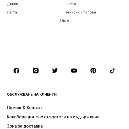
Дънки
Якета
Палта
Тениски и топове
Още
Панталони
Бельо
Поли
Блузи и туники
Суичъри
Блейзери
Бански и плажна мода
Гащеризони и комбинезони
Големи размери
Мода за бременни
Обувки
Спорт
Аксесоари
Premium
ДРЕХИ
ОБСЛУЖВАНЕ НА КЛИЕНТИ
НОВО
Популярно
Рокли
Дънки
Помощ & Контакт
Тениски и топове
Панталони
Колаборации със създатели на съдържание
Якета
Пуловери и Трикотаж
Зона за доставка
Бельо
Блузи и туники