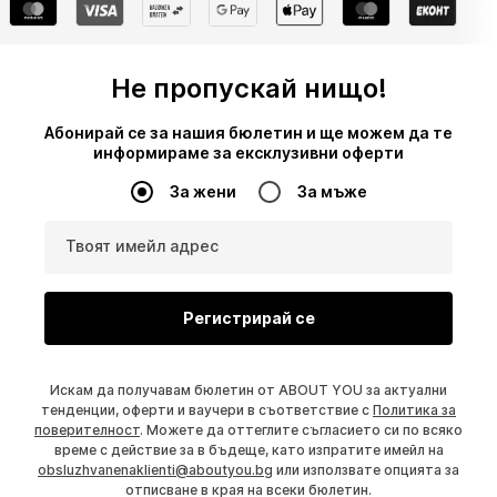
Не пропускай нищо!
Абонирай се за нашия бюлетин и ще можем да те
информираме за ексклузивни оферти
За жени
За мъже
Твоят имейл адрес
Регистрирай се
Искам да получавам бюлетин от ABOUT YOU за актуални
тенденции, оферти и ваучери в съответствие с
Политика за
поверителност
. Можете да оттеглите съгласието си по всяко
време с действие за в бъдеще, като изпратите имейл на
obsluzhvanenaklienti@aboutyou.bg
или използвате опцията за
отписване в края на всеки бюлетин.