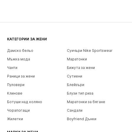
КАТЕГОРИИ ЗА ЖЕНИ
Дамско бельо
Суичъри Nike Sportswear
Мъжка мода
Маратонки
Чанти
Бижута за жени
Раници за жени
Сутиени
Пуловери
Блейзъри
Клинове
Блузи тип риза
Ботуши над коляно
Маратонки за бягане
Чорапогащи
Сандали
Жилетки
Boyfriend Дънки