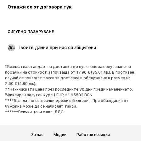
Откажи се от договора тук
Палта
Поли
Бански и плажна мода
Суичъри
Блейзери
Гащеризони и комбинезони
СИГУРНО ПАЗАРУВАНЕ
Големи размери
Мода за бременни
Специални Поводи
ЕКСКЛУЗИВНО
Твоите данни при нас са защитени
Рециклиране
*Безплатна стандартна доставка до пунктове за получаване на
ОБУВКИ
поръчки на стойност, започваща от 17,90 € (35,01 лв.). В противен
случай се прилагат такси за доставка и обслужване в размер на
НОВО
Популярно
2,50 € (4,89 лв.).
**Най-ниската цена през последните 30 дни преди намалението.
Маратонки
Боти
³Фиксиран валутен курс 1 EUR = 1.95583 BGN.
Обувки с висок ток
Ботуши
****Безплатно от всички мрежи в България. При обаждания от
чужбина може да се начислят такси.
Сандали
Ниски обувки
******Всички цени с вкл. ДДС.
Спортни обувки
Балерини
Чехли
Домашни пантофи
За нас
Медии
Работни позиции
ЕКСКЛУЗИВНО