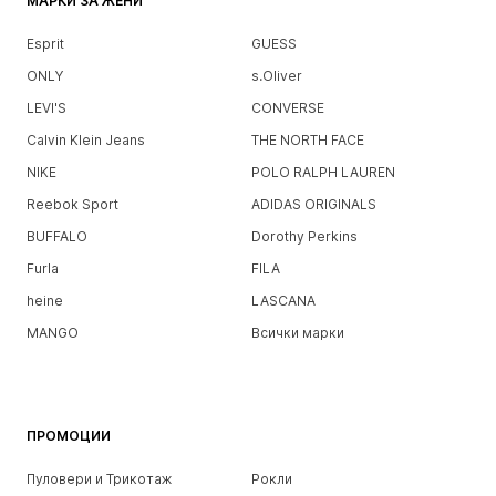
МАРКИ ЗА ЖЕНИ
Esprit
GUESS
ONLY
s.Oliver
LEVI'S
CONVERSE
Calvin Klein Jeans
THE NORTH FACE
NIKE
POLO RALPH LAUREN
Reebok Sport
ADIDAS ORIGINALS
BUFFALO
Dorothy Perkins
Furla
FILA
heine
LASCANA
MANGO
Всички марки
ПРОМОЦИИ
Пуловери и Трикотаж
Рокли