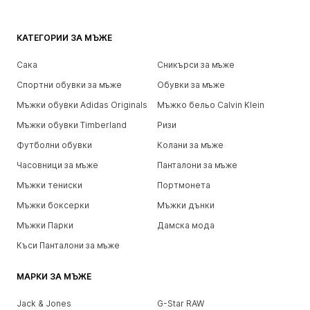
КАТЕГОРИИ ЗА МЪЖЕ
Сака
Сникърси за мъже
Спортни обувки за мъже
Обувки за мъже
Мъжки обувки Adidas Originals
Мъжко бельо Calvin Klein
Мъжки обувки Timberland
Ризи
Футболни обувки
Колани за мъже
Часовници за мъже
Панталони за мъже
Мъжки тениски
Портмонета
Мъжки боксерки
Мъжки дънки
Мъжки Парки
Дамска мода
Къси Панталони за мъже
МАРКИ ЗА МЪЖЕ
Jack & Jones
G-Star RAW