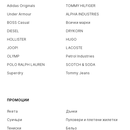
Adidas Originals
TOMMY HILFIGER
Under Armour
ALPHA INDUSTRIES
BOSS Casual
Всички марки
DIESEL
DRYKORN
HOLLISTER
HUGO
JOOP!
LACOSTE
OLYMP
Petrol Industries
POLO RALPH LAUREN
SCOTCH & SODA
Superdry
Tommy Jeans
ПРОМОЦИИ
Якета
Дънки
Суичъри
Пуловери и плетени жилетки
Тениски
Бельо