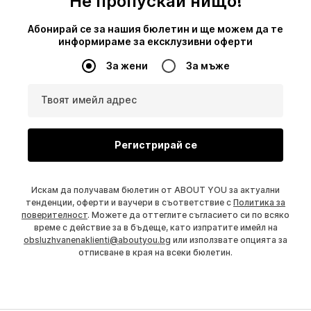
Не пропускай нищо!
Абонирай се за нашия бюлетин и ще можем да те
информираме за ексклузивни оферти
За жени
За мъже
Твоят имейл адрес
Регистрирай се
Искам да получавам бюлетин от ABOUT YOU за актуални
тенденции, оферти и ваучери в съответствие с
Политика за
поверителност
. Можете да оттеглите съгласието си по всяко
време с действие за в бъдеще, като изпратите имейл на
obsluzhvanenaklienti@aboutyou.bg
или използвате опцията за
отписване в края на всеки бюлетин.