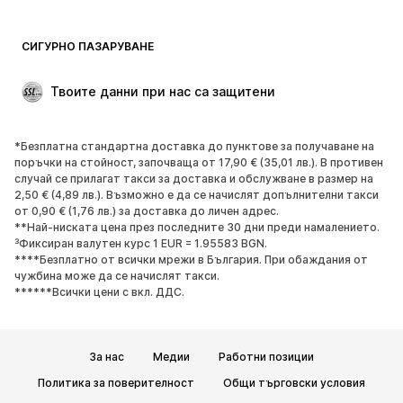
Рециклиране
ОБУВКИ
СИГУРНО ПАЗАРУВАНЕ
НОВО
Популярно
Твоите данни при нас са защитени
Боти и ботуши
Маратонки
Ниски обувки
Спортни обувки
*Безплатна стандартна доставка до пунктове за получаване на
Отворени обувки
ЕКСКЛУЗИВНО
поръчки на стойност, започваща от 17,90 € (35,01 лв.). В противен
случай се прилагат такси за доставка и обслужване в размер на
2,50 € (4,89 лв.). Възможно е да се начислят допълнителни такси
СПОРТ
от 0,90 € (1,76 лв.) за доставка до личен адрес.
**Най-ниската цена през последните 30 дни преди намалението.
Спортно облекло
Видове спорт
³Фиксиран валутен курс 1 EUR = 1.95583 BGN.
****Безплатно от всички мрежи в България. При обаждания от
Спортни обувки
Спортни чанти
чужбина може да се начислят такси.
Спортни аксесоари
******Всички цени с вкл. ДДС.
АКСЕСОАРИ
За нас
Медии
Работни позиции
НОВО
Шапки, шапки с козирка и
Политика за поверителност
Общи търговски условия
каскети