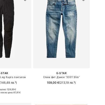
-STAR
G-STAR
 Leg Карго панталон
Слим фит Дънки '3301 Slim'
(146,49 лв.³)
109,00 €
(213,19 лв.³)
+
16
ално: 129,00 €
азмери: 33 x 34
Предлага се в много размери
-ниска цена:
67,41 €
в кошницата
Добави в кошницата