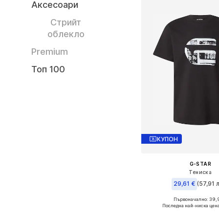
Аксесоари
Стрийт
облекло
Premium
Топ 100
КУПОН
G-STAR
Тениска
29,61 €
(57,91 л
Първоначално: 39,
Налични размери: S, M
Последна най-ниска цен
Добави в кошн