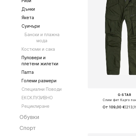
Ризи
Дънки
Якета
Суичъри
Бански и плажна
мода
Костюми и сака
Пуловери и
плетени жилетки
Палта
Големи размери
Специални Поводи
G-STAR
ЕКСКЛУЗИВНО
Слим фит Карго па
Рециклиране
От 109,00 €
(213,1
+
4
Обувки
Предлага се в много 
Добави в кошн
Спорт