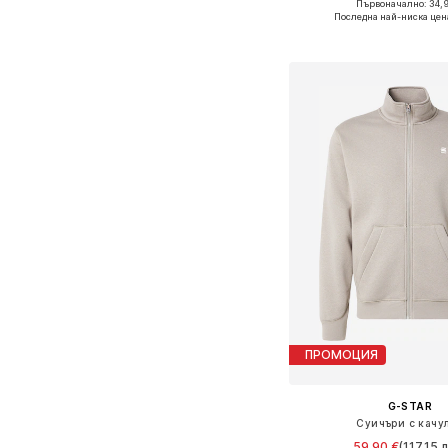
Първоначално: 34,
Налични размери: XS, S, M
Последна най-ниска цен
Добави в кошн
ПРОМОЦИЯ
G-STAR
Суичъри с качу
59,90 €
(117,15 л