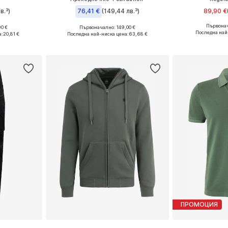
в.³)
76,41 €
(149,44 лв.³)
89,90 €
Първонач
0 €
Първоначално: 149,00 €
Предлага се
, L, XL, XXL
Налични размери: M
Последна най
а:
20,81 €
Последна най-ниска цена:
63,68 €
Добави 
ицата
Добави в кошницата
ПРОМОЦИЯ