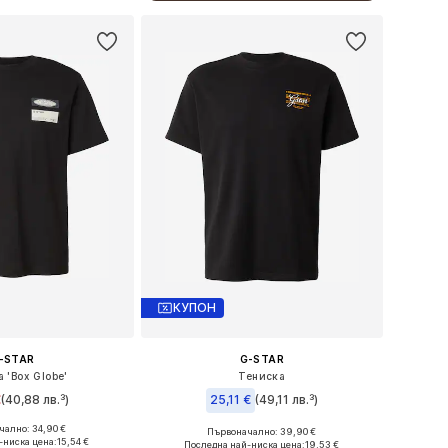
КУПОН
-STAR
G-STAR
 'Box Globe'
Тениска
€
(40,88 лв.³)
25,11 €
(49,11 лв.³)
ално: 34,90 €
Първоначално: 39,90 €
 XS, S, M, L, XL, XXL
Налични размери: S Нормални размери, M Нормални размери, L Нормални размери
-ниска цена:
15,54 €
Последна най-ниска цена:
19,53 €