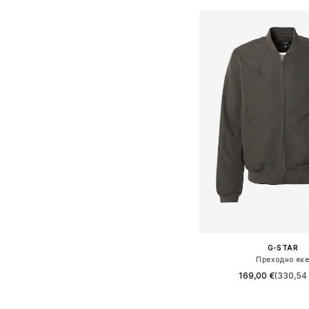
G-STAR
Преходно як
169,00 €
(330,54 
Налични размери: S, M