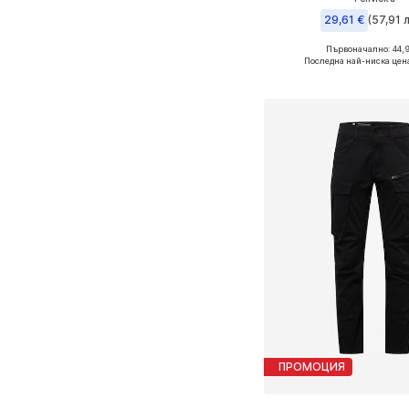
29,61 €
(57,91 л
Първоначално: 44,9
Налични размери: XS, S, M
Последна най-ниска цен
Добави в кошн
ПРОМОЦИЯ