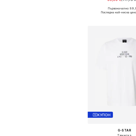
+
2
Първоначално: 89,
Налични размери: S, M
Последна най-ниска цена
Добави в кошн
КУПОН
G-STAR
Тениска