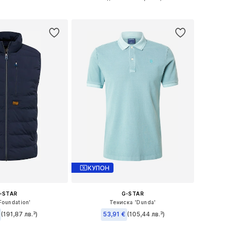
в кошницата
Добави в кошницата
КУПОН
-STAR
G-STAR
Foundation'
Тениска 'Dunda'
(191,87 лв.³)
53,91 €
(105,44 лв.³)