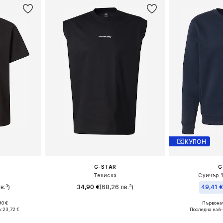
КУПОН
G-STAR
G
Тениска
Суичър '
в.³)
34,90 €
(68,26 лв.³)
49,41 
90 €
Първонач
Налични размери: S, M, L, XL
, L, XL
Налични ра
а:
23,72 €
Последна най-
Добави в кошницата
ицата
Добави 