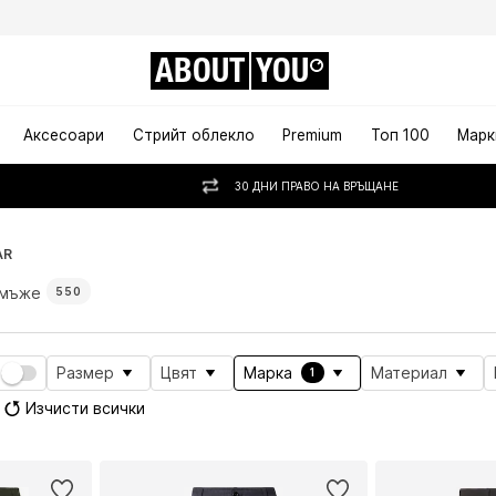
ABOUT
YOU
Аксесоари
Стрийт облекло
Premium
Топ 100
Марк
30 ДНИ ПРАВО НА ВРЪЩАНЕ
AR
 мъже
550
Размер
Цвят
Марка
Материал
1
Изчисти всички