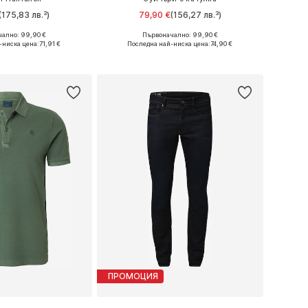
(175,83 лв.³)
79,90 €
(156,27 лв.³)
+
4
ално: 99,90 €
Първоначално: 99,90 €
 в много размери
Налични размери: S, M, L, XL, XXL
-ниска цена:
71,91 €
Последна най-ниска цена:
74,90 €
в кошницата
Добави в кошницата
ПРОМОЦИЯ