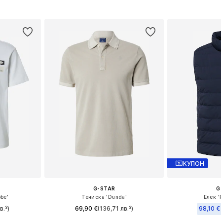
ицата
Добави в кошницата
Добави 
КУПОН
G-STAR
G
be'
Тениска 'Dunda'
Елек '
в.³)
69,90 €
(136,71 лв.³)
98,10 €