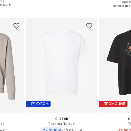
+
13
90 €
Първонач
, L, XL, XXL
Налични размери: S, M, L, XXL
Налични разм
а:
18,13 €
Последна най
ицата
Добави в кошницата
Добави 
КУПОН
ПРОМОЦИЯ
G-STAR
G
лка
Тениска 'Nifous'
Т
в.³)
От 21,51 €
(42,07 лв.³)
26,90 