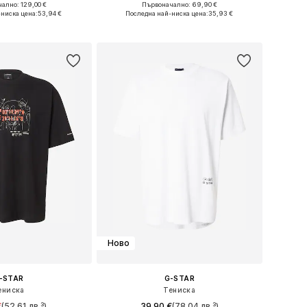
+
13
ално: 129,00 €
Първоначално: 69,90 €
ери: S, M, L, XXL
Налични размери: S, XL
-ниска цена:
53,94 €
Последна най-ниска цена:
35,93 €
в кошницата
Добави в кошницата
Ново
-STAR
G-STAR
ениска
Тениска
€
(52,61 лв.³)
39,90 €
(78,04 лв.³)