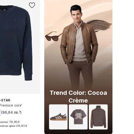
Trend Color: Cocoa
Crème
-STAR
Premium core'
€
(96,64 лв.³)
+
6
ално: 79,90 €
змери: S, L, XL
ниска цена:
29,93 €
в кошницата