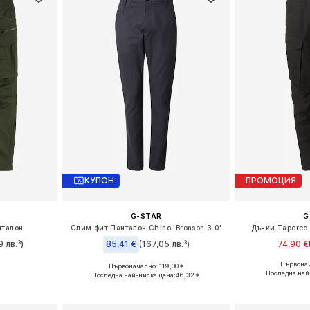
КУПОН
ПРОМОЦИЯ
G-STAR
G
нталон
Слим фит Панталон Chino 'Bronson 3.0'
Дънки Tapered
9 лв.³)
85,41 €
(167,05 лв.³)
74,90 €
Първонач
Първоначално: 119,00 €
размери
Налични р
Предлага се в много размери
Последна най
Последна най-ниска цена:
46,32 €
ицата
Добави 
Добави в кошницата