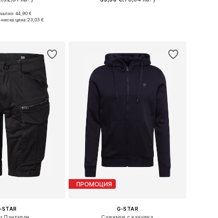
ално: 44,90 €
и: S, M, L, XL, XXL
Налични размери: S, M, L, XL, XXL
-ниска цена:
23,03 €
в кошницата
Добави в кошницата
ПРОМОЦИЯ
-STAR
G-STAR
ar Панталон
Суичъри с качулка