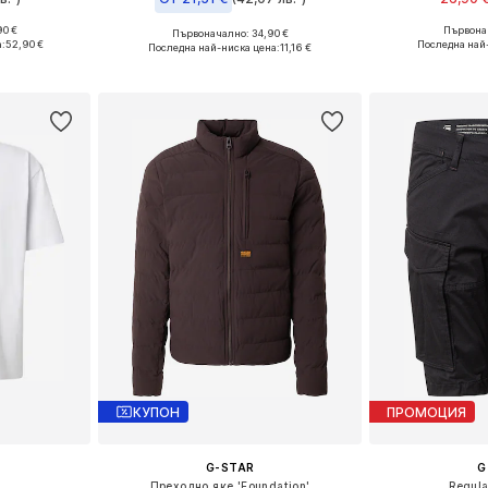
90 €
Първонач
+
5
Първоначално: 34,90 €
, L, XXL
Налични размер
Налични размери: XS, S, M, L, XL, XXL
:
52,90 €
Последна най
Последна най-ниска цена:
11,16 €
ицата
Добави 
Добави в кошницата
КУПОН
ПРОМОЦИЯ
G-STAR
G
Преходно яке 'Foundation'
Regul