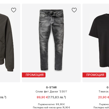
ПРОМОЦИЯ
ПРОМОЦИЯ
G-STAR
G
е
Слим фит Дънки '3301'
Тениска
лв.³)
89,90 €
(175,83 лв.³)
20,90 
+
16
Първоначално: 99,90 €
Първонач
, L, XXL
Предлага се в много размери
Налични размери:
Последна най-ниска цена:
74,90 €
Последна най