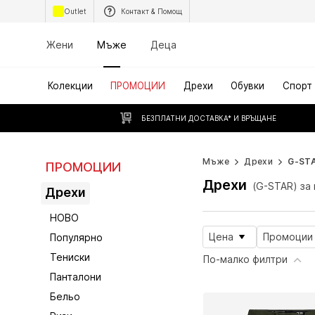
Outlet
Контакт & Помощ
Жени
Мъже
Деца
Колекции
ПРОМОЦИИ
Дрехи
Обувки
Спорт
БЕЗПЛАТНИ ДОСТАВКА* И ВРЪЩАНЕ
Мъже
Дрехи
G-ST
ПРОМОЦИИ
Дрехи
(G-STAR) за
Дрехи
НОВО
Цена
Промоции
Популярно
Тениски
По-малко филтри
Панталони
Бельо