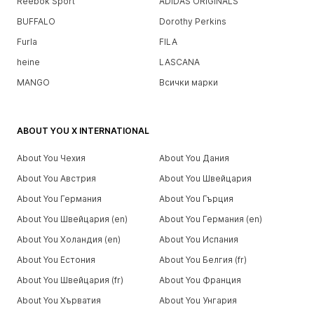
Reebok Sport
ADIDAS ORIGINALS
BUFFALO
Dorothy Perkins
Furla
FILA
heine
LASCANA
MANGO
Всички марки
ABOUT YOU X INTERNATIONAL
About You Чехия
About You Дания
About You Австрия
About You Швейцария
About You Германия
About You Гърция
About You Швейцария (en)
About You Германия (en)
About You Холандия (en)
About You Испания
About You Естония
About You Белгия (fr)
About You Швейцария (fr)
About You Франция
About You Хърватия
About You Унгария