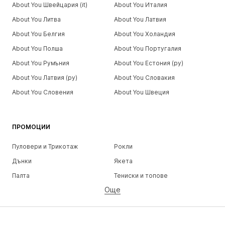
About You Швейцария (it)
About You Италия
About You Литва
About You Латвия
About You Белгия
About You Холандия
About You Полша
About You Португалия
About You Румъния
About You Естония (ру)
About You Латвия (ру)
About You Словакия
About You Словения
About You Швеция
ПРОМОЦИИ
Пуловери и Трикотаж
Рокли
Дънки
Якета
Палта
Тениски и топове
Още
Панталони
Бельо
Поли
Блузи и туники
Суичъри
Блейзери