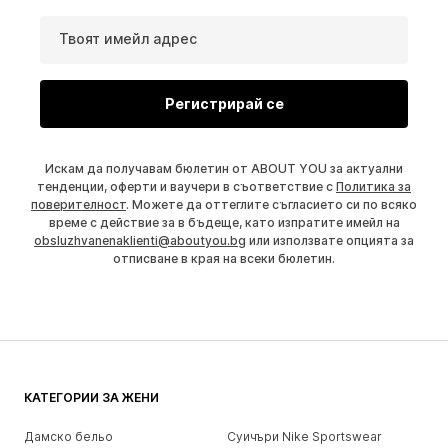
Твоят имейл адрес
Регистрирай се
Искам да получавам бюлетин от ABOUT YOU за актуални
тенденции, оферти и ваучери в съответствие с
Политика за
поверителност
. Можете да оттеглите съгласието си по всяко
време с действие за в бъдеще, като изпратите имейл на
obsluzhvanenaklienti@aboutyou.bg
или използвате опцията за
отписване в края на всеки бюлетин.
КАТЕГОРИИ ЗА ЖЕНИ
Дамско бельо
Суичъри Nike Sportswear