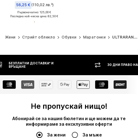
56,25 €
(110,02 лв.³)
Първоначално: 125,00 €
Последна най-ниска цена:
62,50 €
Жени
Стрийт облекло
Обувки
Маратонки
ULTRARANGE
30 ДНИ ПРАВО НА ВРЪЩАНЕ
НАЛ
Не пропускай нищо!
Абонирай се за нашия бюлетин и ще можем да те
информираме за ексклузивни оферти
За жени
За мъже