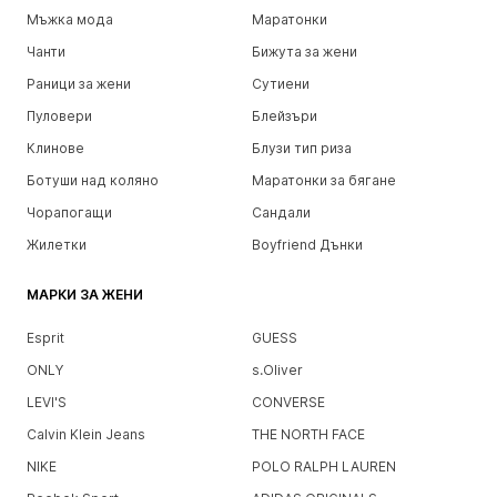
Мъжка мода
Маратонки
Чанти
Бижута за жени
Раници за жени
Сутиени
Пуловери
Блейзъри
Клинове
Блузи тип риза
Ботуши над коляно
Маратонки за бягане
Чорапогащи
Сандали
Жилетки
Boyfriend Дънки
МАРКИ ЗА ЖЕНИ
Esprit
GUESS
ONLY
s.Oliver
LEVI'S
CONVERSE
Calvin Klein Jeans
THE NORTH FACE
NIKE
POLO RALPH LAUREN