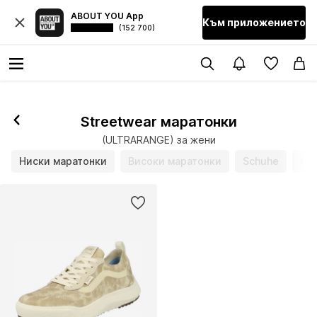
ABOUT YOU App
Към приложението
(152 700)
Последвай
Streetwear маратонки
(ULTRARANGE) за жени
Ниски маратонки
Високи маратонки
Schuhe
Спо