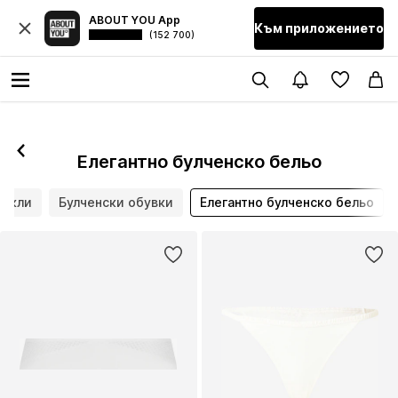
ABOUT YOU App
Към приложението
(152 700)
Елегантно булченско бельо
рокли
Булченски обувки
Елегантно булченско бельо