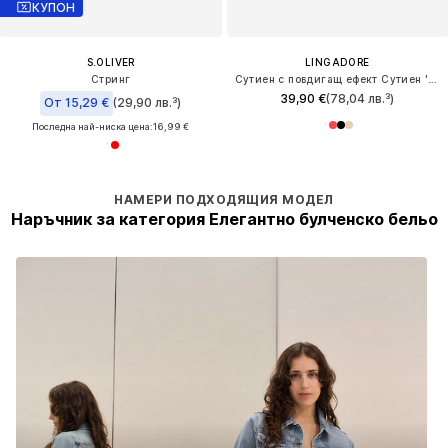
КУПОН
S.OLIVER
LINGADORE
Стринг
Сутиен с повдигащ ефект Сутиен 'DAILY LACE'
39,90 €
(78,04 лв.³)
От 15,29 €
(29,90 лв.³)
Последна най-ниска цена:
16,99 €
НАМЕРИ ПОДХОДЯЩИЯ МОДЕЛ
Наръчник за категория Елегантно булченско бельо