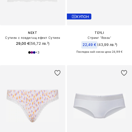
КУПОН
NEXT
TEYLI
Сутиен с повдигащ ефект Сутиен
Стринг 'Rossu'
29,00 €
(56,72 лв.³)
22,49 €
(43,99 лв.³)
Последна най-ниска цена:
24,99 €
+
3