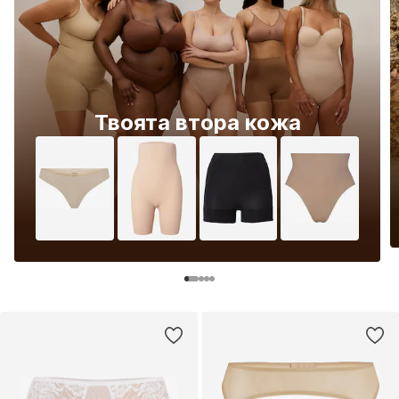
Твоята втора кожа