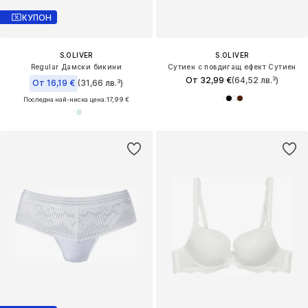
КУПОН
S.OLIVER
S.OLIVER
Regular Дамски бикини
Сутиен с повдигащ ефект Сутиен
От 32,99 €
(64,52 лв.³)
От 16,19 €
(31,66 лв.³)
Последна най-ниска цена:
17,99 €