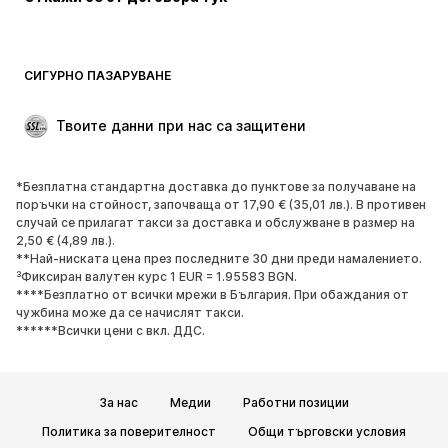
Палта
Поли
Бански и плажна мода
Суичъри
Блейзери
Гащеризони и комбинезони
СИГУРНО ПАЗАРУВАНЕ
Големи размери
Мода за бременни
Специални Поводи
ЕКСКЛУЗИВНО
Твоите данни при нас са защитени
Рециклиране
*Безплатна стандартна доставка до пунктове за получаване на
ОБУВКИ
поръчки на стойност, започваща от 17,90 € (35,01 лв.). В противен
случай се прилагат такси за доставка и обслужване в размер на
НОВО
Популярно
2,50 € (4,89 лв.).
**Най-ниската цена през последните 30 дни преди намалението.
Маратонки
Боти
³Фиксиран валутен курс 1 EUR = 1.95583 BGN.
Обувки с висок ток
Ботуши
****Безплатно от всички мрежи в България. При обаждания от
чужбина може да се начислят такси.
Сандали
Ниски обувки
******Всички цени с вкл. ДДС.
Спортни обувки
Балерини
Чехли
Домашни пантофи
За нас
Медии
Работни позиции
ЕКСКЛУЗИВНО
Политика за поверителност
Общи търговски условия