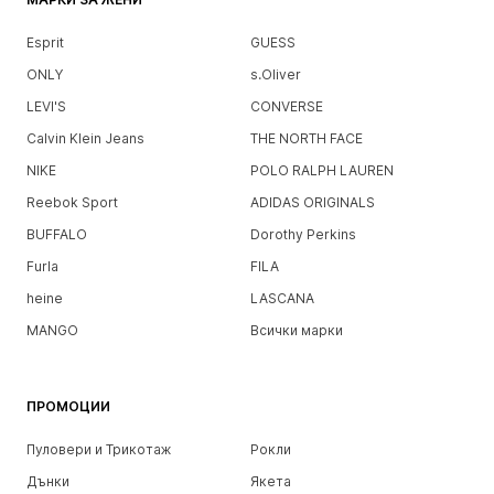
Esprit
GUESS
ONLY
s.Oliver
LEVI'S
CONVERSE
Calvin Klein Jeans
THE NORTH FACE
NIKE
POLO RALPH LAUREN
Reebok Sport
ADIDAS ORIGINALS
BUFFALO
Dorothy Perkins
Furla
FILA
heine
LASCANA
MANGO
Всички марки
ПРОМОЦИИ
Пуловери и Трикотаж
Рокли
Дънки
Якета