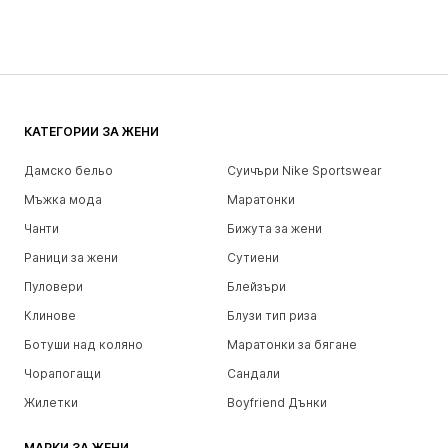
КАТЕГОРИИ ЗА ЖЕНИ
Дамско бельо
Суичъри Nike Sportswear
Мъжка мода
Маратонки
Чанти
Бижута за жени
Раници за жени
Сутиени
Пуловери
Блейзъри
Клинове
Блузи тип риза
Ботуши над коляно
Маратонки за бягане
Чорапогащи
Сандали
Жилетки
Boyfriend Дънки
МАРКИ ЗА ЖЕНИ