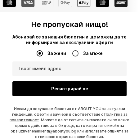
Не пропускай нищо!
Абонирай се за нашия бюлетин и ще можем да те
информираме за ексклузивни оферти
За жени
За мъже
Твоят имейл адрес
Регистрирай се
Искам да получавам бюлетин от ABOUT YOU за актуални
тенденции, оферти и ваучери в съответствие с
Политика за
поверителност
. Можете да оттеглите съгласието си по всяко
време с действие за в бъдеще, като изпратите имейл на
obsluzhvanenaklienti@aboutyou.bg
или използвате опцията за
отписване в края на всеки бюлетин.