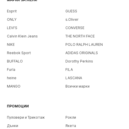
Esprit
GUESS
ONLY
s.Oliver
LEVI'S
CONVERSE
Calvin Klein Jeans
THE NORTH FACE
NIKE
POLO RALPH LAUREN
Reebok Sport
ADIDAS ORIGINALS
BUFFALO
Dorothy Perkins
Furla
FILA
heine
LASCANA
MANGO
Всички марки
ПРОМОЦИИ
Пуловери и Трикотаж
Рокли
Дънки
Якета