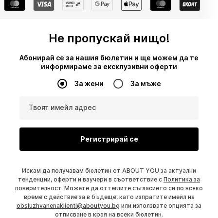
Не пропускай нищо!
Абонирай се за нашия бюлетин и ще можем да те
информираме за ексклузивни оферти
За жени
За мъже
Твоят имейл адрес
Регистрирай се
Искам да получавам бюлетин от ABOUT YOU за актуални
тенденции, оферти и ваучери в съответствие с
Политика за
поверителност
. Можете да оттеглите съгласието си по всяко
време с действие за в бъдеще, като изпратите имейл на
obsluzhvanenaklienti@aboutyou.bg
или използвате опцията за
отписване в края на всеки бюлетин.