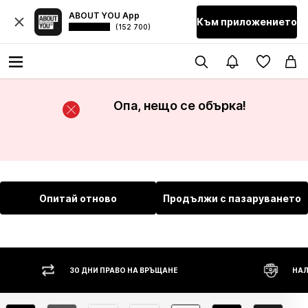
ABOUT YOU App
Към приложението
(152 700)
Опа, нещо се обърка!
Опитай отново
Продължи с пазаруването
30 ДНИ ПРАВО НА ВРЪЩАНЕ
НАЛ