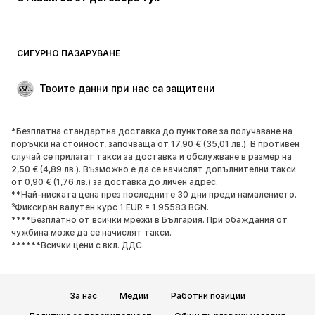
Палта
Поли
Бански и плажна мода
Суичъри
Блейзери
Гащеризони и комбинезони
СИГУРНО ПАЗАРУВАНЕ
Големи размери
Мода за бременни
Специални Поводи
ЕКСКЛУЗИВНО
Твоите данни при нас са защитени
Рециклиране
*Безплатна стандартна доставка до пунктове за получаване на
ОБУВКИ
поръчки на стойност, започваща от 17,90 € (35,01 лв.). В противен
случай се прилагат такси за доставка и обслужване в размер на
НОВО
Популярно
2,50 € (4,89 лв.). Възможно е да се начислят допълнителни такси
от 0,90 € (1,76 лв.) за доставка до личен адрес.
Маратонки
Боти
**Най-ниската цена през последните 30 дни преди намалението.
Обувки с висок ток
Ботуши
³Фиксиран валутен курс 1 EUR = 1.95583 BGN.
****Безплатно от всички мрежи в България. При обаждания от
Сандали
Ниски обувки
чужбина може да се начислят такси.
Спортни обувки
Балерини
******Всички цени с вкл. ДДС.
Чехли
Домашни пантофи
ЕКСКЛУЗИВНО
За нас
Медии
Работни позиции