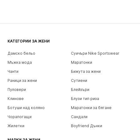
КАТЕГОРИИ ЗА ЖЕНИ
Дамско бельо
Суичъри Nike Sportswear
Мъжка мода
Маратонки
Чанти
Бижута за жени
Раници за жени
Сутиени
Пуловери
Блейзъри
Клинове
Блузи тип риза
Ботуши над коляно
Маратонки за бягане
Чорапогащи
Сандали
Жилетки
Boyfriend Дънки
МАРКИ ЗА ЖЕНИ