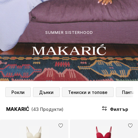
SUMMER SISTERHOOD
Рокли
Дънки
Тениски и топове
Пантал
MAKARIĆ
Филтър
(43 Продукти)