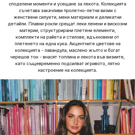
споделени моменти и усещане за лекота. Колекцията
съчетава закачливи пролетно-летни визии с
женствени силуети, меки материали и деликатни
детайли. Плавни рокли срещат леки ленени и вискозни
материи, структурирани плетени елементи,
комплекти на райета и стилове, вдъхновени от
плетенето на една кука. Акцентните цветове на
колекцията - лавандула, маслено жълто и богат
черешов тон - внасят топлина и лекота във визиите,
като същевременно подсилват игривото, лятно
настроение на колекцията.