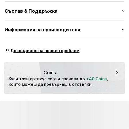
Машинен подгъв
Дължина: 7/8 дължина
Колан с връзки
Състав & Поддръжка
Кройка: Нормална форма
Ластичен подгъв
Цялостен десен
Таблица с размери
Материал: 100% Вискоза
Информация за производителя
Леко падаща материя
Държава на произход: Китай
№ на артикул
TB International GmbH
UCL3121006000003
Dr.-Robert-Murjahn-Str. 7
Докладване на правен проблем
64372 Ober-Ramstadt
DE
info@tbint.de
Coins
Купи този артикул сега и спечели до 
+40 Coins
, 
които можеш да превърнеш в отстъпки.