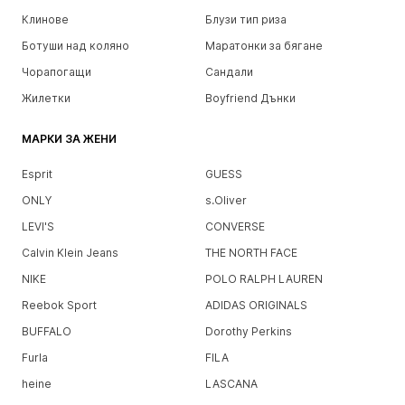
Клинове
Блузи тип риза
Ботуши над коляно
Маратонки за бягане
Чорапогащи
Сандали
Жилетки
Boyfriend Дънки
МАРКИ ЗА ЖЕНИ
Esprit
GUESS
ONLY
s.Oliver
LEVI'S
CONVERSE
Calvin Klein Jeans
THE NORTH FACE
NIKE
POLO RALPH LAUREN
Reebok Sport
ADIDAS ORIGINALS
BUFFALO
Dorothy Perkins
Furla
FILA
heine
LASCANA