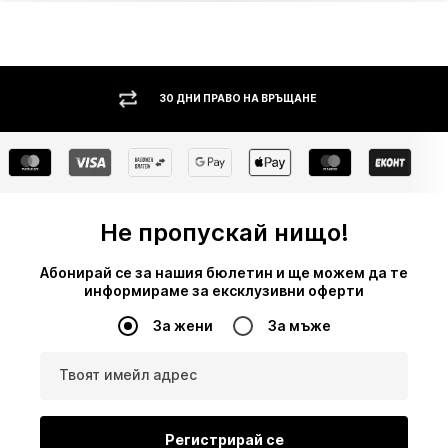
30 ДНИ ПРАВО НА ВРЪЩАНЕ
НАЛ
Не пропускай нищо!
Абонирай се за нашия бюлетин и ще можем да те
информираме за ексклузивни оферти
За жени
За мъже
Твоят имейл адрес
Регистрирай се