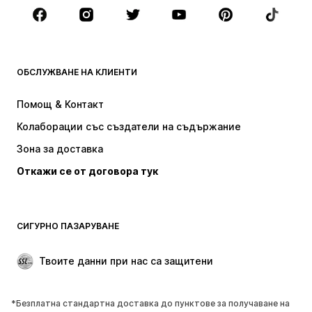
Аксесоари
Premium
ДРЕХИ
ОБСЛУЖВАНЕ НА КЛИЕНТИ
НОВО
Популярно
Рокли
Дънки
Помощ & Контакт
Тениски и топове
Панталони
Колаборации със създатели на съдържание
Якета
Пуловери и Трикотаж
Зона за доставка
Бельо
Блузи и туники
Откажи се от договора тук
Палта
Поли
Бански и плажна мода
Суичъри
Блейзери
Гащеризони и комбинезони
СИГУРНО ПАЗАРУВАНЕ
Големи размери
Мода за бременни
Специални Поводи
ЕКСКЛУЗИВНО
Твоите данни при нас са защитени
Рециклиране
*Безплатна стандартна доставка до пунктове за получаване на
ОБУВКИ