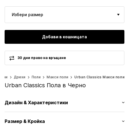
Избери размер
Добави в кошницата
30 дни право на връщане
Жени
Дрехи
Поли
Макси поли
Urban Classics Макси поли
Urban Classics Пола в Черно
Дизайн & Характеристики
На цветя/Флорален
Размер & Кройка
Вискоза