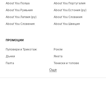
About You Полша
About You Португалия
About You Румъния
About You Естония (ру)
About You Латвия (ру)
About You Словакия
About You Словения
About You Швеция
ПРОМОЦИИ
Пуловери и Трикотаж
Рокли
Дънки
Якета
Палта
Тениски и топове
Още
Панталони
Бельо
Поли
Блузи и туники
Суичъри
Блейзери
Бански и плажна мода
Гащеризони и комбинезони
Големи размери
Мода за бременни
Обувки
Спорт