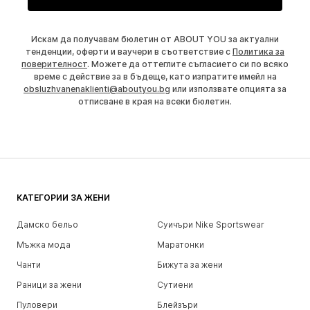
Искам да получавам бюлетин от ABOUT YOU за актуални
тенденции, оферти и ваучери в съответствие с
Политика за
поверителност
. Можете да оттеглите съгласието си по всяко
време с действие за в бъдеще, като изпратите имейл на
obsluzhvanenaklienti@aboutyou.bg
или използвате опцията за
отписване в края на всеки бюлетин.
КАТЕГОРИИ ЗА ЖЕНИ
Дамско бельо
Суичъри Nike Sportswear
Мъжка мода
Маратонки
Чанти
Бижута за жени
Раници за жени
Сутиени
Пуловери
Блейзъри