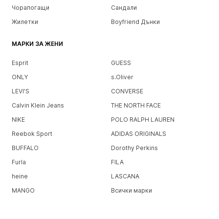
Чорапогащи
Сандали
Жилетки
Boyfriend Дънки
МАРКИ ЗА ЖЕНИ
Esprit
GUESS
ONLY
s.Oliver
LEVI'S
CONVERSE
Calvin Klein Jeans
THE NORTH FACE
NIKE
POLO RALPH LAUREN
Reebok Sport
ADIDAS ORIGINALS
BUFFALO
Dorothy Perkins
Furla
FILA
heine
LASCANA
MANGO
Всички марки