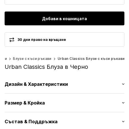
Добави в кошницата
30 дни право на връщане
ники
Блузи с къси ръкави
Urban Classics Блузи с къси ръкави
Urban Classics Блуза в Черно
Дизайн & Характеристики
Един цвят
Размер & Кройка
Машинен подгъв
Лента с копчета
Дължина на ръкавите: Къс ръкав
Яка с ревери
Състав & Поддръжка
Дължина: Нормална дължина
Едноцветни тегели