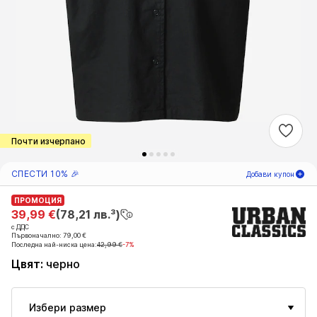
Почти изчерпано
СПЕСТИ 10% 🎉
Добави купон
ПРОМОЦИЯ
ПРОМОЦИЯ
01
Д
15
Ч
07
М
39,99 €
39,99 €
(78,21 лв.³)
(78,21 лв.³)
с ДДС
с ДДС
само за нови
-10
%
Първоначално: 79,00 €
Първоначално: 79,00 €
клиенти! 🎁
Последна най-ниска цена:
Последна най-ниска цена:
42,99 €
42,99 €
-7%
-7%
Цвят
:
черно
Само за следващата ти поръчка 🎉
Жени
Избери размер