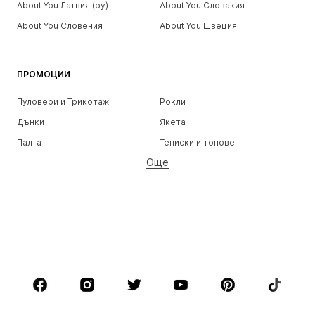
About You Латвия (ру)
About You Словакия
About You Словения
About You Швеция
ПРОМОЦИИ
Пуловери и Трикотаж
Рокли
Дънки
Якета
Палта
Тениски и топове
Още
Панталони
Бельо
Поли
Блузи и туники
Суичъри
Блейзери
Бански и плажна мода
Гащеризони и комбинезони
Големи размери
Мода за бременни
Обувки
Спорт
Аксесоари
Premium