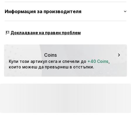
Кройка: Свободна кройка
Лека материя
Материал: 55% Лен, 45% Памук
Информация за производителя
Класическа дамска риза
Таблица с размери
Държава на произход: Бангладеш
С копчета
TB International GmbH
Dr.-Robert-Murjahn-Str. 7
№ на артикул
UCL5156001000001
Докладване на правен проблем
64372 Ober-Ramstadt
DE
info@tbint.de
Coins
Купи този артикул сега и спечели до 
+40 Coins
, 
които можеш да превърнеш в отстъпки.