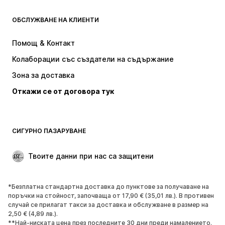
ДРЕХИ
ОБСЛУЖВАНЕ НА КЛИЕНТИ
НОВО
Популярно
Рокли
Дънки
Помощ & Контакт
Тениски и топове
Панталони
Колаборации със създатели на съдържание
Якета
Пуловери и Трикотаж
Зона за доставка
Бельо
Блузи и туники
Откажи се от договора тук
Палта
Поли
Бански и плажна мода
Суичъри
Блейзери
Гащеризони и комбинезони
СИГУРНО ПАЗАРУВАНЕ
Големи размери
Мода за бременни
Специални Поводи
ЕКСКЛУЗИВНО
Твоите данни при нас са защитени
Рециклиране
*Безплатна стандартна доставка до пунктове за получаване на
ОБУВКИ
поръчки на стойност, започваща от 17,90 € (35,01 лв.). В противен
случай се прилагат такси за доставка и обслужване в размер на
НОВО
Популярно
2,50 € (4,89 лв.).
**Най-ниската цена през последните 30 дни преди намалението.
Маратонки
Боти