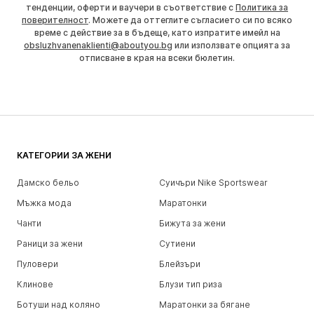
тенденции, оферти и ваучери в съответствие с
Политика за
поверителност
. Можете да оттеглите съгласието си по всяко
време с действие за в бъдеще, като изпратите имейл на
obsluzhvanenaklienti@aboutyou.bg
или използвате опцията за
отписване в края на всеки бюлетин.
КАТЕГОРИИ ЗА ЖЕНИ
Дамско бельо
Суичъри Nike Sportswear
Мъжка мода
Маратонки
Чанти
Бижута за жени
Раници за жени
Сутиени
Пуловери
Блейзъри
Клинове
Блузи тип риза
Ботуши над коляно
Маратонки за бягане