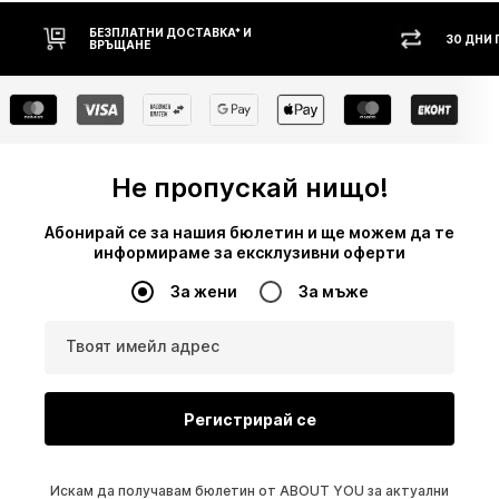
БЕЗПЛАТНИ ДОСТАВКА* И
30 ДНИ
ВРЪЩАНЕ
Не пропускай нищо!
Абонирай се за нашия бюлетин и ще можем да те
информираме за ексклузивни оферти
За жени
За мъже
Твоят имейл адрес
Регистрирай се
Искам да получавам бюлетин от ABOUT YOU за актуални