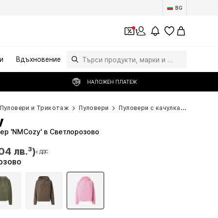
BG
1
и
Вдъхновение
НАЛОЖЕН ПЛАТЕЖ
Пуловери и Трикотаж
Пуловери
Пуловери с качулка
Noisy m
y
ер 'NMCozy' в Светлорозово
04 лв.³)
с ДДС
04 лв.³)
с ДДС
озово