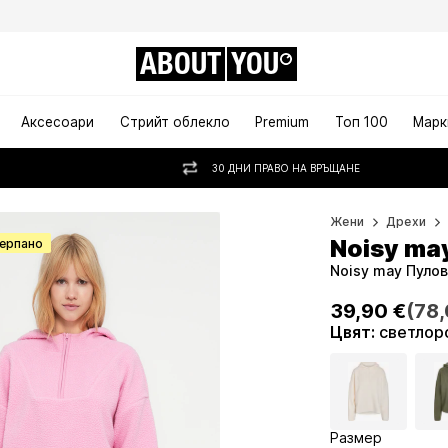
ABOUT
YOU
Аксесоари
Стрийт облекло
Premium
Топ 100
Марк
30 ДНИ ПРАВО НА ВРЪЩАНЕ
Жени
Дрехи
Noisy ma
черпано
Noisy may Пулов
39,90 €
(78,
39,90 €
(78,
Цвят
:
светлор
Размер