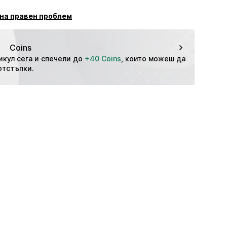
ilhandels GmbH
 за сушилня
на правен проблем
I9078004000001
ко чистене
ади на висока температура
ползва белина
.com
Coins
за поддръжка
икул сега и спечели до 
+40 Coins
, които можеш да 
отстъпки.