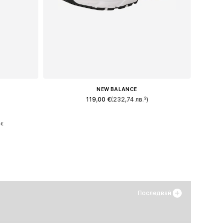
NEW BALANCE
119,00 €
(232,74 лв.³)
Предлага се в много размери
ри
 €
Добави в кошницата
а
Последвай