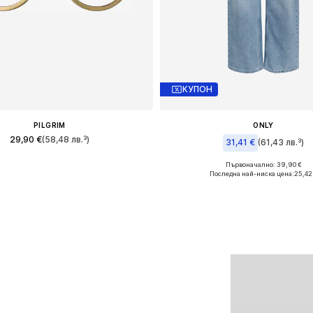
КУПОН
PILGRIM
ONLY
29,90 €
(58,48 лв.³)
31,41 €
(61,43 лв.³)
Налични размери: One Size
Първоначално: 39,90 €
Предлага се в много разме
Последна най-ниска цена:
25,42
Добави в кошницата
Добави в кошницат