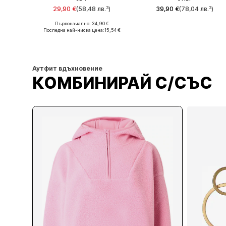
29,90 €
(58,48 лв.³)
39,90 €
(78,04 лв.³)
Първоначално: 34,90 €
Налични размери: S, M, L, XL
Предлага се в много размери
Последна най-ниска цена:
15,54 €
Добави в кошницата
Добави в кошницата
Аутфит вдъхновение
КОМБИНИРАЙ С/СЪС