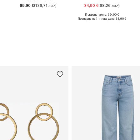
69,90 €
(136,71 лв.³)
34,90 €
(68,26 лв.³)
Първоначално: 39,90 €
Налични размери: S-M, L-XL
Предлага се в много размери
Н
Последна най-ниска цена:
34,90 €
Добави в кошницата
Добави в кошницата