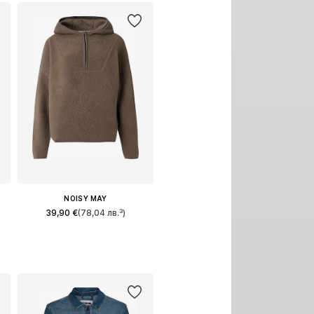
NOISY MAY
39,90 €
(78,04 лв.³)
L
Налични размери: XS, S
Добави в кошницата