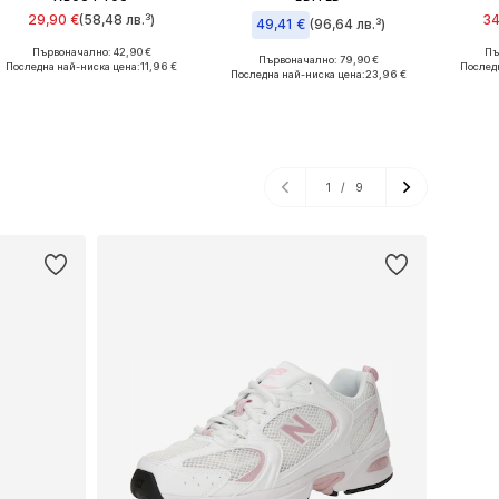
29,90 €
(58,48 лв.³)
34
49,41 €
(96,64 лв.³)
Първоначално: 42,90 €
Пъ
алични размери: XS, S, M, L, XXL
Наличн
Първоначално: 79,90 €
Последна най-ниска цена:
11,96 €
Налични размери: XS, S, M, L, XL
Послед
Последна най-ниска цена:
23,96 €
Добави в кошницата
Доба
Добави в кошницата
1
/
9