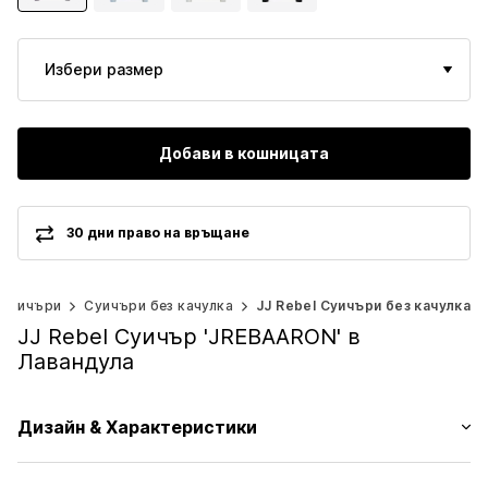
Избери размер
Добави в кошницата
30 дни право на връщане
Суичъри
Суичъри без качулка
JJ Rebel Суичъри без качулка
JJ Rebel Суичър 'JREBAARON' в
Лавандула
Дизайн & Характеристики
Принт мотиви