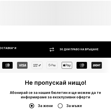
Научи повече
30 ДНИ ПРАВО НА ВРЪЩАНЕ
НАЛ
Не пропускай нищо!
Абонирай се за нашия бюлетин и ще можем да те
информираме за ексклузивни оферти
За жени
За мъже