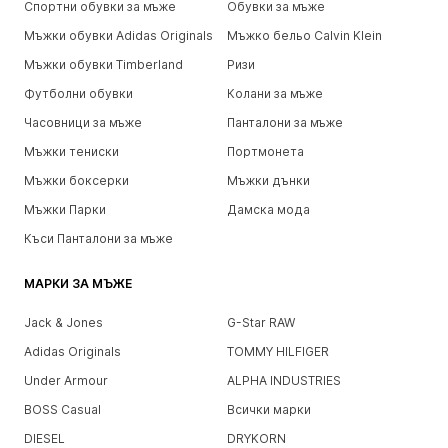
Спортни обувки за мъже
Обувки за мъже
Мъжки обувки Adidas Originals
Мъжко бельо Calvin Klein
Мъжки обувки Timberland
Ризи
Футболни обувки
Колани за мъже
Часовници за мъже
Панталони за мъже
Мъжки тениски
Портмонета
Мъжки боксерки
Мъжки дънки
Мъжки Парки
Дамска мода
Къси Панталони за мъже
МАРКИ ЗА МЪЖЕ
Jack & Jones
G-Star RAW
Adidas Originals
TOMMY HILFIGER
Under Armour
ALPHA INDUSTRIES
BOSS Casual
Всички марки
DIESEL
DRYKORN