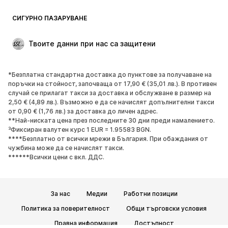
ОБУВКИ
СИГУРНО ПАЗАРУВАНЕ
НОВО
Популярно
Твоите данни при нас са защитени
Боти и ботуши
Маратонки
Ниски обувки
Спортни обувки
*Безплатна стандартна доставка до пунктове за получаване на
Отворени обувки
ЕКСКЛУЗИВНО
поръчки на стойност, започваща от 17,90 € (35,01 лв.). В противен
случай се прилагат такси за доставка и обслужване в размер на
2,50 € (4,89 лв.). Възможно е да се начислят допълнителни такси
СПОРТ
от 0,90 € (1,76 лв.) за доставка до личен адрес.
**Най-ниската цена през последните 30 дни преди намалението.
Спортно облекло
Видове спорт
³Фиксиран валутен курс 1 EUR = 1.95583 BGN.
****Безплатно от всички мрежи в България. При обаждания от
Спортни обувки
Спортни чанти
чужбина може да се начислят такси.
Спортни аксесоари
******Всички цени с вкл. ДДС.
АКСЕСОАРИ
За нас
Медии
Работни позиции
НОВО
Шапки, шапки с козирка и
Политика за поверителност
Общи търговски условия
каскети
Правна информация
Достъпност
Колани
Чанти и раници