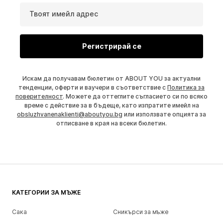
Твоят имейл адрес
Регистрирай се
Искам да получавам бюлетин от ABOUT YOU за актуални
тенденции, оферти и ваучери в съответствие с
Политика за
поверителност
. Можете да оттеглите съгласието си по всяко
време с действие за в бъдеще, като изпратите имейл на
obsluzhvanenaklienti@aboutyou.bg
или използвате опцията за
отписване в края на всеки бюлетин.
КАТЕГОРИИ ЗА МЪЖЕ
Сака
Сникърси за мъже