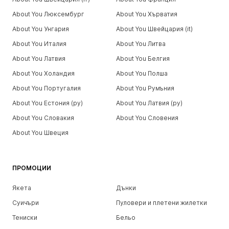
About You Люксембург
About You Хърватия
About You Унгария
About You Швейцария (it)
About You Италия
About You Литва
About You Латвия
About You Белгия
About You Холандия
About You Полша
About You Португалия
About You Румъния
About You Естония (ру)
About You Латвия (ру)
About You Словакия
About You Словения
About You Швеция
ПРОМОЦИИ
Якета
Дънки
Суичъри
Пуловери и плетени жилетки
Тениски
Бельо