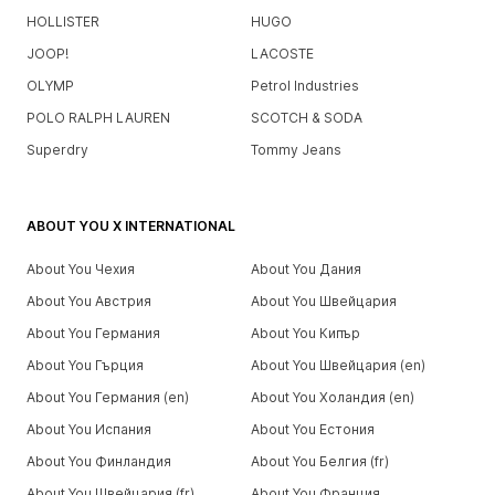
HOLLISTER
HUGO
JOOP!
LACOSTE
OLYMP
Petrol Industries
POLO RALPH LAUREN
SCOTCH & SODA
Superdry
Tommy Jeans
ABOUT YOU X INTERNATIONAL
About You Чехия
About You Дания
About You Австрия
About You Швейцария
About You Германия
About You Кипър
About You Гърция
About You Швейцария (en)
About You Германия (en)
About You Холандия (en)
About You Испания
About You Естония
About You Финландия
About You Белгия (fr)
About You Швейцария (fr)
About You Франция