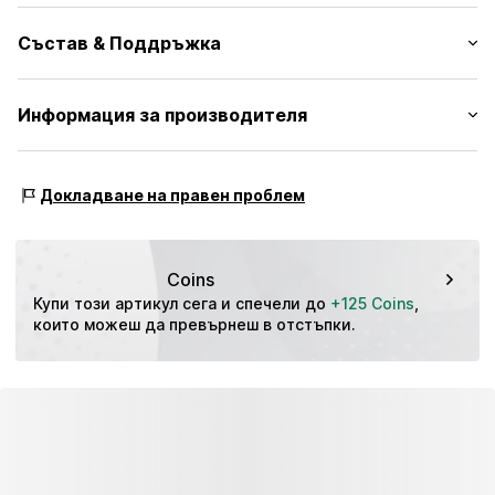
V-образно деколте
Дължина на ръкавите: Без ръкави
Изрязани
Състав & Поддръжка
Дължина: Дълъг/Макси
Драпиран
Кройка: Нормална форма
Дизайн прегърни ме
Външен материал: 55% Лен, 45% Памук
Информация за производителя
С копчета
Държава на произход: Китай
№ на артикул
ABA labels Europe UG
BDR0550005000001
Friedrichstraße 88
Докладване на правен проблем
10117 Berlin
DE
https://abalabels.com.au/
Coins
Купи този артикул сега и спечели до 
+125 Coins
, 
които можеш да превърнеш в отстъпки.