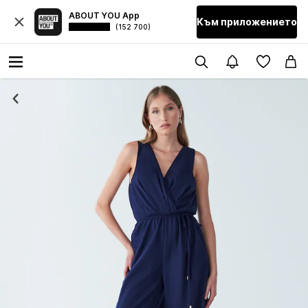
ABOUT YOU App
Към приложението
(152 700)