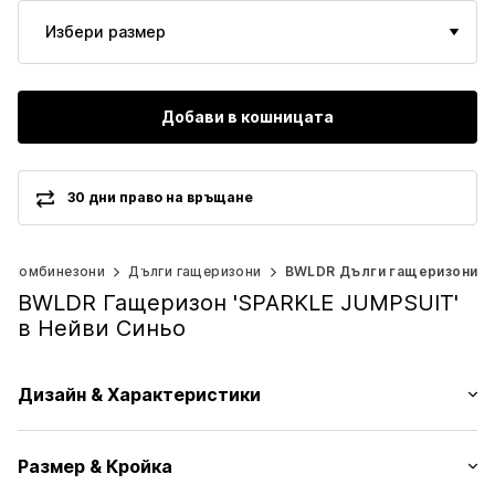
Избери размер
Добави в кошницата
30 дни право на връщане
и комбинезони
Дълги гащеризони
BWLDR Дълги гащеризони
BWLDR Гащеризон 'SPARKLE JUMPSUIT'
в Нейви Синьо
Дизайн & Характеристики
Един цвят
Размер & Кройка
Широка презрамка