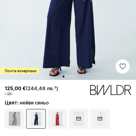
Почти изчерпано
125,00 €
125,00 €
(244,48 лв.³)
(244,48 лв.³)
с ДДС
с ДДС
Цвят
:
нейви синьо