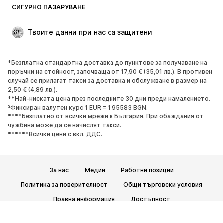
СИГУРНО ПАЗАРУВАНЕ
Големи размери
Мода за бременни
Специални Поводи
ЕКСКЛУЗИВНО
Твоите данни при нас са защитени
Рециклиране
*Безплатна стандартна доставка до пунктове за получаване на
ОБУВКИ
поръчки на стойност, започваща от 17,90 € (35,01 лв.). В противен
случай се прилагат такси за доставка и обслужване в размер на
НОВО
Популярно
2,50 € (4,89 лв.).
**Най-ниската цена през последните 30 дни преди намалението.
Маратонки
Боти
³Фиксиран валутен курс 1 EUR = 1.95583 BGN.
Обувки с висок ток
Ботуши
****Безплатно от всички мрежи в България. При обаждания от
чужбина може да се начислят такси.
Сандали
Ниски обувки
******Всички цени с вкл. ДДС.
Спортни обувки
Балерини
Чехли
Домашни пантофи
За нас
Медии
Работни позиции
ЕКСКЛУЗИВНО
Политика за поверителност
Общи търговски условия
СПОРТ
Правна информация
Достъпност
Спортно облекло
Видове спорт
Безопасност на продукта