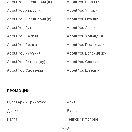
About You Швейцария (fr)
About You Франция
About You Хърватия
About You Унгария
About You Швейцария (it)
About You Италия
About You Литва
About You Латвия
About You Белгия
About You Холандия
About You Полша
About You Португалия
About You Румъния
About You Естония (ру)
About You Латвия (ру)
About You Словакия
About You Словения
About You Швеция
ПРОМОЦИИ
Пуловери и Трикотаж
Рокли
Дънки
Якета
Палта
Тениски и топове
Още
Панталони
Бельо