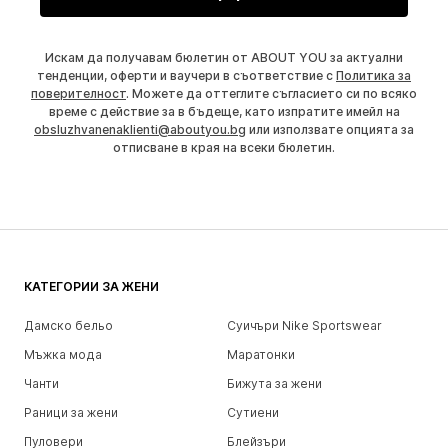
Искам да получавам бюлетин от ABOUT YOU за актуални
тенденции, оферти и ваучери в съответствие с
Политика за
поверителност
. Можете да оттеглите съгласието си по всяко
време с действие за в бъдеще, като изпратите имейл на
obsluzhvanenaklienti@aboutyou.bg
или използвате опцията за
отписване в края на всеки бюлетин.
КАТЕГОРИИ ЗА ЖЕНИ
Дамско бельо
Суичъри Nike Sportswear
Мъжка мода
Маратонки
Чанти
Бижута за жени
Раници за жени
Сутиени
Пуловери
Блейзъри