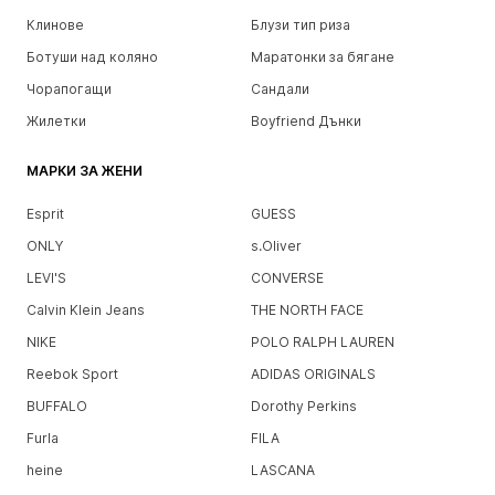
Клинове
Блузи тип риза
Ботуши над коляно
Маратонки за бягане
Чорапогащи
Сандали
Жилетки
Boyfriend Дънки
МАРКИ ЗА ЖЕНИ
Esprit
GUESS
ONLY
s.Oliver
LEVI'S
CONVERSE
Calvin Klein Jeans
THE NORTH FACE
NIKE
POLO RALPH LAUREN
Reebok Sport
ADIDAS ORIGINALS
BUFFALO
Dorothy Perkins
Furla
FILA
heine
LASCANA