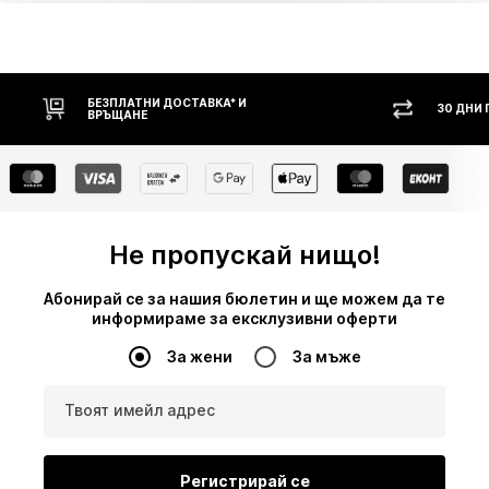
БЕЗПЛАТНИ ДОСТАВКА* И
30 ДНИ
ВРЪЩАНЕ
Не пропускай нищо!
Абонирай се за нашия бюлетин и ще можем да те
информираме за ексклузивни оферти
За жени
За мъже
Твоят имейл адрес
Регистрирай се