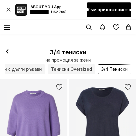
ABOUT YOU App
Към приложението
(152 700)
3/4 тениски
на промоция за жени
ски с дълги ръкави
Тениски Oversized
3/4 Тениски