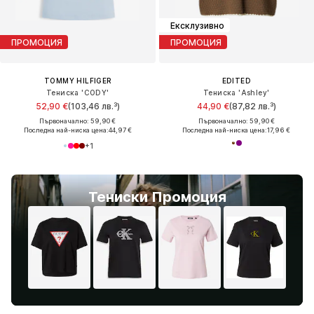
Ексклузивно
ПРОМОЦИЯ
ПРОМОЦИЯ
TOMMY HILFIGER
EDITED
Тениска 'CODY'
Тениска 'Ashley'
52,90 €
(103,46 лв.³)
44,90 €
(87,82 лв.³)
Първоначално: 59,90 €
Първоначално: 59,90 €
Последна най-ниска цена:
44,97 €
Последна най-ниска цена:
17,96 €
+
1
Тениски Промоция