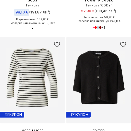
GCDS
TOMMY HILFIGER
Тениска
Тениска 'CODY'
52,90 €
(103,46 лв.³)
98,10 €
(191,87 лв.³)
Първоначално: 59,90 €
Първоначално: 139,00 €
Последна най-ниска цена:
43,11 €
Последна най-ниска цена:
39,90 €
+
1
КУПОН
КУПОН
MORE & MORE
EDITED