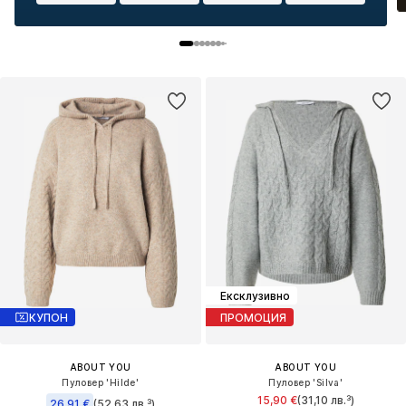
Ексклузивно
КУПОН
ПРОМОЦИЯ
ABOUT YOU
ABOUT YOU
Пуловер 'Hilde'
Пуловер 'Silva'
15,90 €
(31,10 лв.³)
26,91 €
(52,63 лв.³)