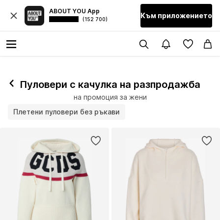
ABOUT YOU App
Към приложението
(152 700)
Пуловери с качулка на разпродажба
на промоция за жени
Плетени пуловери без ръкави