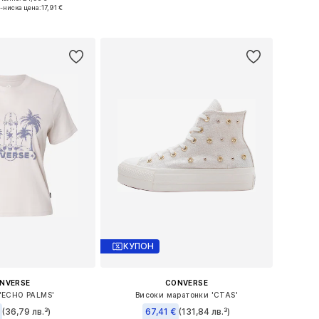
змери: One Size
Предлага се в много размери
-ниска цена:
17,91 €
в кошницата
Добави в кошницата
КУПОН
NVERSE
CONVERSE
'ECHO PALMS'
Високи маратонки 'CTAS'
(36,79 лв.³)
67,41 €
(131,84 лв.³)