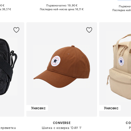
0 €
Първоначално: 19,90 €
Първонач
e Size
Налични размери: One Size
Налични раз
а:
38,17 €
Последна най-ниска цена:
16,11 €
Последна най
ицата
Добави в кошницата
Добави 
Унисекс
Унисекс
CONVERSE
CO
п преметка
Шапка с козирка 'DAY 1'
Р