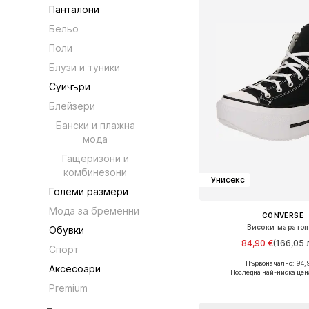
Панталони
Бельо
Поли
Блузи и туники
Суичъри
Блейзери
Бански и плажна
мода
Гащеризони и
комбинезони
Унисекс
Големи размери
Мода за бременни
CONVERSE
Високи марато
Обувки
84,90 €
(166,05 л
Спорт
Първоначално: 94,
Аксесоари
Предлага се в много 
Последна най-ниска цен
Добави в кошн
Premium