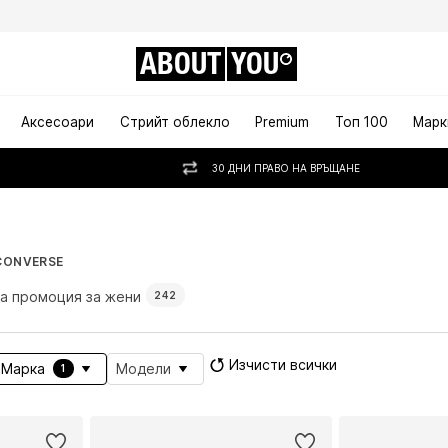
ABOUT
YOU
Аксесоари
Стрийт облекло
Premium
Топ 100
Марк
30 ДНИ ПРАВО НА ВРЪЩАНЕ
то
CONVERSE
а промоция за жени
242
Изчисти всички
Марка
Модели
1