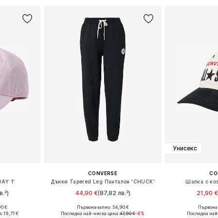
Унисекс
CONVERSE
CO
DAY 1'
Дънки Tapered Leg Панталон 'CHUCK'
Шапка с ко
в.³)
44,90 €
(87,82 лв.³)
21,90 
90 €
Първоначално: 54,90 €
Първонач
55-60
Налични размери: 32, 34, 36, 38, 40, 42
Налични 
а:
19,71 €
Последна най-ниска цена:
47,90 €
-6%
Последна най