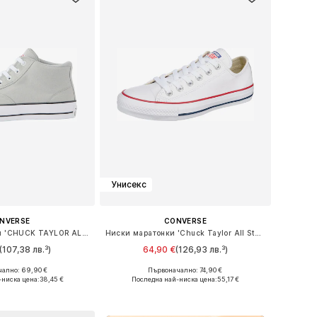
Унисекс
NVERSE
CONVERSE
Високи маратонки 'CHUCK TAYLOR ALL STAR MALDEN STREET'
Ниски маратонки 'Chuck Taylor All Star Leather'
(107,38 лв.³)
64,90 €
(126,93 лв.³)
ално: 69,90 €
Първоначално: 74,90 €
 в много размери
Предлага се в много размери
-ниска цена:
38,45 €
Последна най-ниска цена:
55,17 €
в кошницата
Добави в кошницата