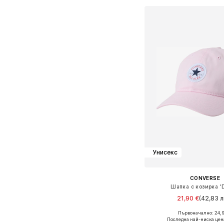
Унисекс
CONVERSE
Шапка с козирка '
21,90 €
(42,83 л
+
1
Първоначално: 24,
Налични размери: 
Последна най-ниска цен