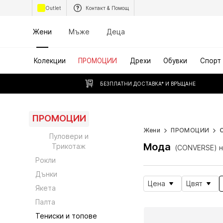
Outlet
Контакт & Помощ
Жени
Мъже
Деца
Колекции
ПРОМОЦИИ
Дрехи
Обувки
Спорт
БЕЗПЛАТНИ ДОСТАВКА* И ВРЪЩАНЕ
ПРОМОЦИИ
Безкрайно ля
Жени
ПРОМОЦИИ
Пуловери и
Мода
Трикотаж
(CONVERSE) н
Рокли
Дънки
Цена
Цвят
Якета
Палта
Тениски и топове