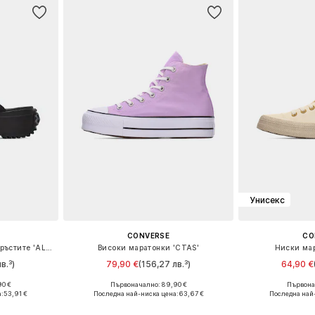
Унисекс
CONVERSE
CO
Сандали с разделител за пръстите 'ALL STAR CHUCK TAYLOR'
Високи маратонки 'CTAS'
Ниски мар
в.³)
79,90 €
(156,27 лв.³)
64,90 €
90 €
Първоначално: 89,90 €
Първонач
размери
Предлага се в много размери
Предлага се
а:
53,91 €
Последна най-ниска цена:
63,67 €
Последна най
ицата
Добави в кошницата
Добави 