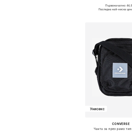
Първоначално: 44,9
Налични размери: On
Последна най-ниска цен
Добави в кошн
Унисекс
CONVERSE
Чанта за през рамо ти