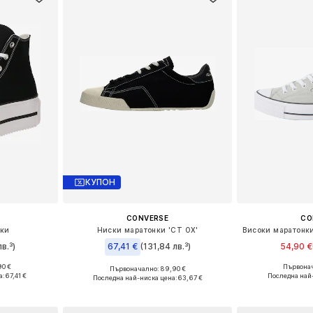
КУПОН
CONVERSE
CO
нки
Ниски маратонки 'CT OX'
в.³)
67,41 €
(131,84 лв.³)
54,90 €
90 €
Първонач
Първоначално: 89,90 €
размери
Предлага се
Предлага се в много размери
а:
67,41 €
Последна най
Последна най-ниска цена:
63,67 €
ицата
Добави 
Добави в кошницата