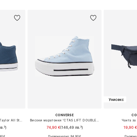
ицата
Добави в кошницата
Добави 
Унисекс
CONVERSE
CO
Високи маратонки 'Chuck Taylor All Star'
Високи маратонки 'CTAS LIFT DOUBLE STACK'
Чанта за
в.³)
74,90 €
(146,49 лв.³)
19,90 
90 €
Първоначално: 94,90 €
Първонач