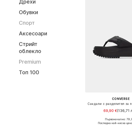
Дрехи
Обувки
Спорт
Аксесоари
Стрийт
облекло
Premium
Топ 100
CONVERSE
69,90 €
(136,71 л
Първоначално: 79,
Предлага се в много 
Последна най-ниска цен
Добави в кошн