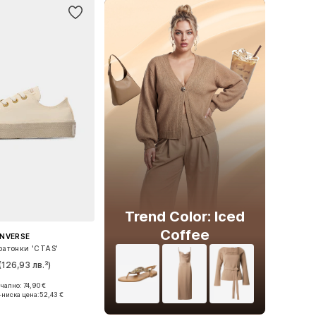
Trend Color: Iced
Coffee
NVERSE
атонки 'CTAS'
(126,93 лв.³)
ално: 74,90 €
 в много размери
-ниска цена:
52,43 €
в кошницата