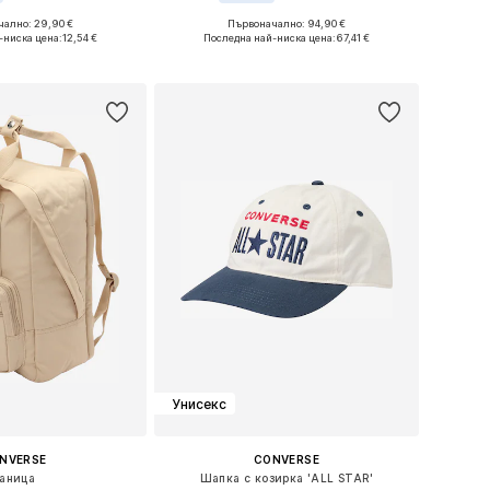
ално: 29,90 €
Първоначално: 94,90 €
мери: S, M, L, XL
Предлага се в много размери
-ниска цена:
12,54 €
Последна най-ниска цена:
67,41 €
в кошницата
Добави в кошницата
Унисекс
NVERSE
CONVERSE
аница
Шапка с козирка 'ALL STAR'