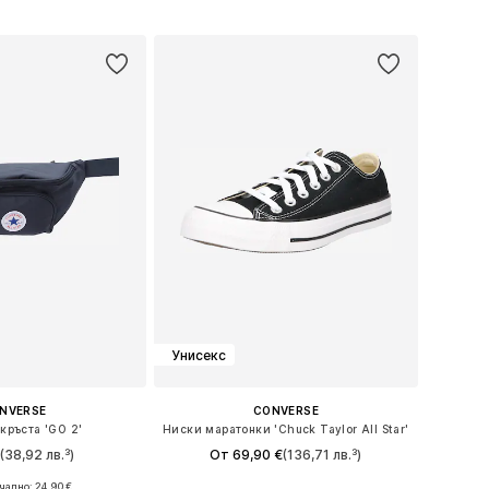
в кошницата
Добави в кошницата
Унисекс
NVERSE
CONVERSE
 кръста 'GO 2'
Ниски маратонки 'Chuck Taylor All Star'
€
(38,92 лв.³)
От 69,90 €
(136,71 лв.³)
ално: 24,90 €