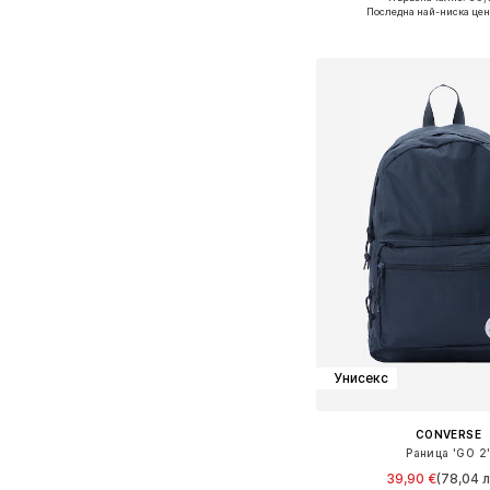
Предлага се в много 
Последна най-ниска цен
Добави в кошн
Унисекс
CONVERSE
Раница 'GO 2
39,90 €
(78,04 л