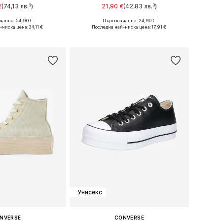
€
(74,13 лв.³)
21,90 €
(42,83 лв.³)
ално: 54,90 €
Първоначално: 24,90 €
змери: One Size
Налични размери: 55-60
-ниска цена:
34,11 €
Последна най-ниска цена:
17,91 €
в кошницата
Добави в кошницата
Унисекс
NVERSE
CONVERSE