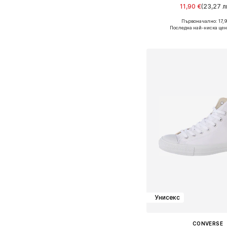
11,90 €
(23,27 лв
Първоначално: 17,9
Налични размери: On
Последна най-ниска цен
Добави в кошн
Унисекс
CONVERSE