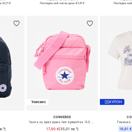
размери
Предлага се в много размери
Налични ра
а:
43,11 €
Последна най-ниска цена:
67,41 €
Последна най
ицата
Добави в кошницата
Добави 
Унисекс
КУПОН
CONVERSE
CO
'
Чанта за през рамо тип преметка 'GO 2 FESTIVAL'
Тениска 
в.³)
17,90 €
(35,01 лв.³)
18,81 €