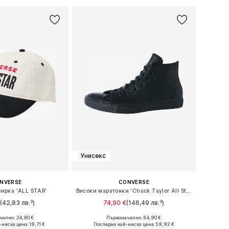
Унисекс
NVERSE
CONVERSE
зирка 'ALL STAR'
Високи маратонки 'Chuck Taylor All Star Leather'
€
(42,83 лв.³)
74,90 €
(146,49 лв.³)
ално: 24,90 €
Първоначално: 84,90 €
размери: 55-60
Предлага се в много размери
-ниска цена:
19,71 €
Последна най-ниска цена:
59,92 €