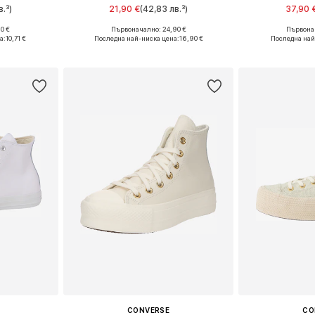
.³)
21,90 €
(42,83 лв.³)
37,90 
+
1
0 €
Първоначално: 24,90 €
Първонач
e Size
Налични размери: 55-60
Налични ра
а:
10,71 €
Последна най-ниска цена:
16,90 €
Последна най
ицата
Добави в кошницата
Добави 
CONVERSE
CO