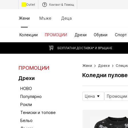
Outlet
Контакт & Помощ
Жени
Мъже
Деца
Колекции
ПРОМОЦИИ
Дрехи
Обувки
Спорт
БЕЗПЛАТНИ ДОСТАВКА* И ВРЪЩАНЕ
Жени
Дрехи
Специ
ПРОМОЦИИ
Коледни пулове
Дрехи
НОВО
Цена
Промоции
Популярно
Рокли
Тениски и топове
Бельо