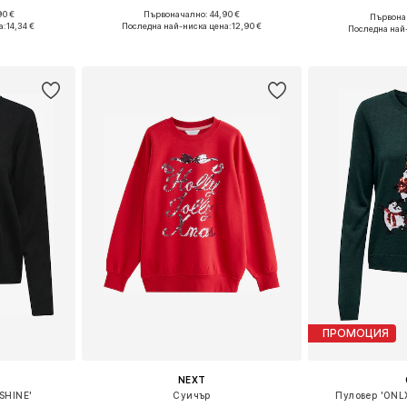
90 €
Първоначално: 44,90 €
Първонач
 M-L
Налични размери: XS, S
Налични р
а:
14,34 €
Последна най-ниска цена:
12,90 €
Последна най
ицата
Добави в кошницата
Добави 
ПРОМОЦИЯ
NEXT
SHINE'
Суичър
Пуловер 'ONL