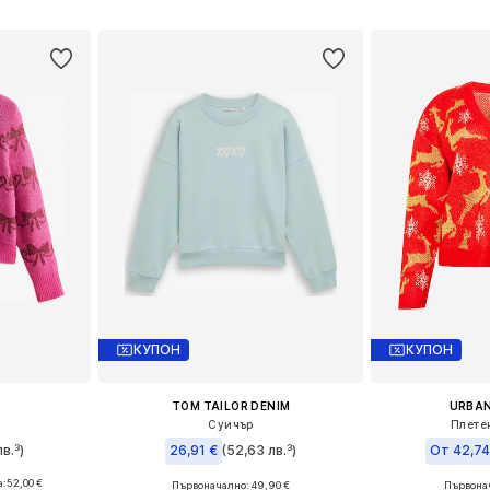
ицата
Добави в кошницата
Добави 
КУПОН
КУПОН
TOM TAILOR DENIM
URBAN
Суичър
Плете
в.³)
26,91 €
(52,63 лв.³)
От 42,74
а:
52,00 €
Първоначално: 49,90 €
Първонач