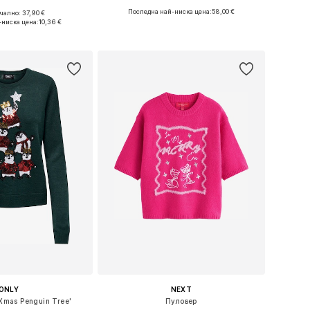
Последна най-ниска цена:
58,00 €
ално: 37,90 €
азмери: XS, XL
Налични размери: 4XL-5XL
-ниска цена:
10,36 €
в кошницата
Добави в кошницата
ONLY
NEXT
Xmas Penguin Tree'
Пуловер