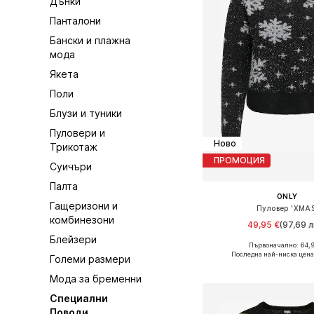
Дънки
Панталони
Бански и плажна
мода
Якета
Поли
Блузи и туники
Пуловери и
Ново
Трикотаж
ПРОМОЦИЯ
Суичъри
Палта
ONLY
Гащеризони и
Пуловер 'XMAS
комбинезони
49,95 €
(97,69 л
Блейзери
Първоначално: 64,
Налични размери: S
Последна най-ниска цена
Големи размери
Добави в кошн
Мода за бременни
Специални
Поводи