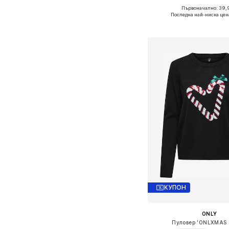
Първоначално: 39,
Налични размери:
Последна най-ниска цен
Добави в кошн
КУПОН
ONLY
Пуловер 'ONLXMAS 