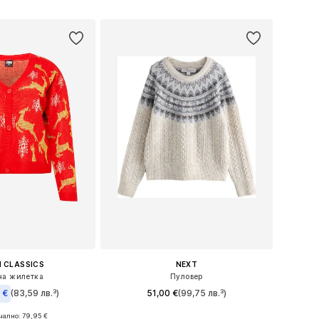
в кошницата
Добави в кошницата
 CLASSICS
NEXT
на жилетка
Пуловер
 €
(83,59 лв.³)
51,00 €
(99,75 лв.³)
ално: 79,95 €
Налични размери: L-XL, XXL-XXXL, 4XL-5XL, 6XL-7XL