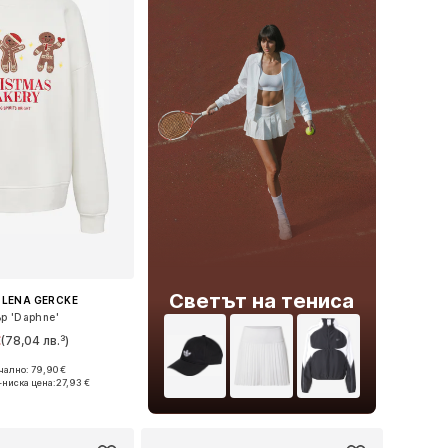
Светът на тениса
 LENA GERCKE
р 'Daphne'
€
(78,04 лв.³)
ално: 79,90 €
 XS, S, M, L, XL, XXL
-ниска цена:
27,93 €
в кошницата