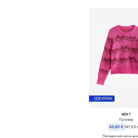
Добави в кошн
КУПОН
NEXT
Пуловер
46,80 €
(91,53 л
Последна най-ниска цен