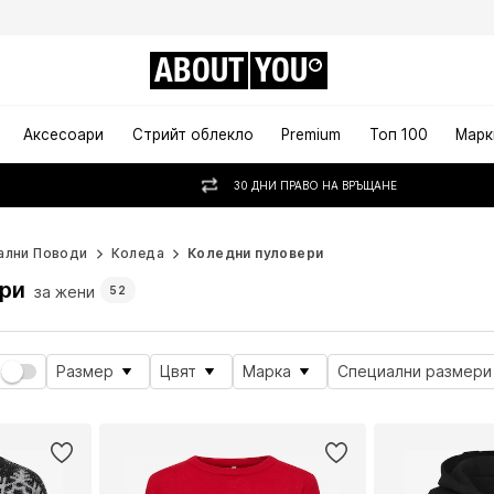
ABOUT
YOU
Аксесоари
Стрийт облекло
Premium
Топ 100
Марк
30 ДНИ ПРАВО НА ВРЪЩАНЕ
ални Поводи
Коледа
Коледни пуловери
ри
за жени
52
Размер
Цвят
Марка
Специални размери