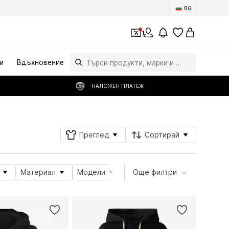
BG
1
и
Вдъхновение
НАЛОЖЕН ПЛАТЕЖ
Преглед
Сортирай
Материал
Модели
Атрибути на продукта
Още филтри