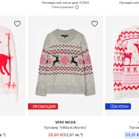
 S-M
Налични размери: M, XL
Налични размери
Последна най-ниска цена:
17,94 €
Последна най
ицата
Добави в кошницата
Добави 
ПРОМОЦИЯ
КУПОН
VERO MODA
Пуловер 'VMSantaNordic'
Пулов
в.³)
26,90 €
(52,61 лв.³)
23,31 