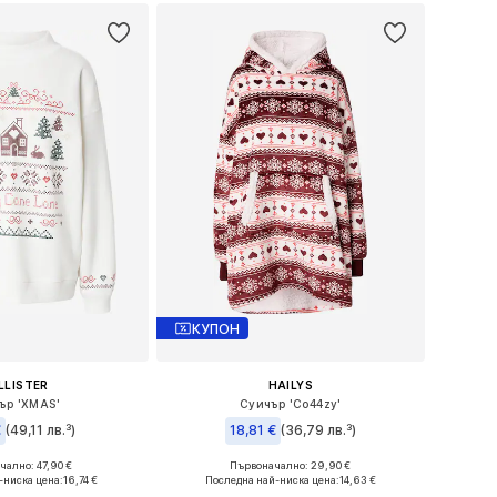
КУПОН
LLISTER
HAILYS
ър 'XMAS'
Суичър 'Co44zy'
€
(49,11 лв.³)
18,81 €
(36,79 лв.³)
ално: 47,90 €
Първоначално: 29,90 €
размери: S, M
Налични размери: M-L
-ниска цена:
16,74 €
Последна най-ниска цена:
14,63 €