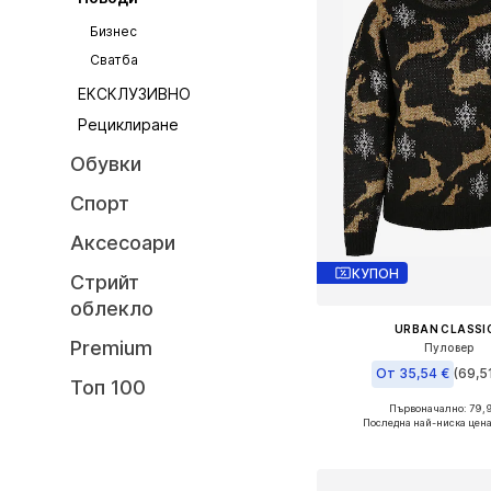
Бизнес
Сватба
ЕКСКЛУЗИВНО
Рециклиране
Обувки
Спорт
Аксесоари
КУПОН
Стрийт
облекло
URBAN CLASSI
Premium
Пуловер
От 35,54 €
(69,51
Топ 100
Първоначално: 79,
Предлага се в много 
Последна най-ниска цена
Добави в кошн