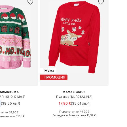
Мама
ПРОМОЦИЯ
CARMAKOMA
MAMALICIOUS
CARHOHO X-MAS'
Пуловер 'MLROSALINA'
(38,55 лв.³)
17,90 €
(35,01 лв.³)
Първоначално: 44,90 €
ално: 37,90 €
Налични размери: XS, S, M, L, XL
ери: XXL, 4XL, 6XL
Последна най-ниска цена:
14,32 €
-ниска цена:
11,16 €
Добави в кошницата
в кошницата