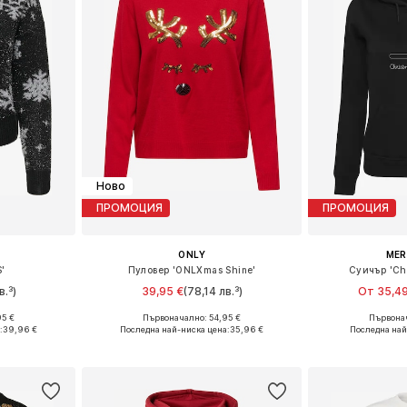
Ново
ПРОМОЦИЯ
ПРОМОЦИЯ
ONLY
ME
'
Пуловер 'ONLXmas Shine'
Суичър 'Ch
в.³)
39,95 €
(78,14 лв.³)
От 35,49
+
1
95 €
Първоначално: 54,95 €
Първонач
, M, L
Налични размери: XS, S, M, L
Налични размер
:
39,96 €
Последна най-ниска цена:
35,96 €
Последна най
ицата
Добави в кошницата
Добави 