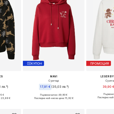
КУПОН
ПРОМОЦИЯ
CS
MAVI
LEGER BY
Суичър
Суичъ
 лв.³)
17,91 €
(35,03 лв.³)
39,90 
Първонач
95 €
Първоначално: 49,90 €
Налични размери:
размери
Налични размери: XS, S, M, L, XL
Последна най
:
23,69 €
Последна най-ниска цена:
15,92 €
Добави 
ицата
Добави в кошницата