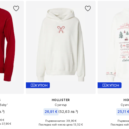
КУПОН
КУПОН
S
HOLLISTER
HO
Baby'
Суичър
Суич
в.³)
26,91 €
(52,63 лв.³)
25,11 
90 €
Първоначално: 39,90 €
Първонач
S, M, L
Налични размери: S, M
Налични 
а:
37,90 €
Последна най-ниска цена:
13,52 €
Последна най