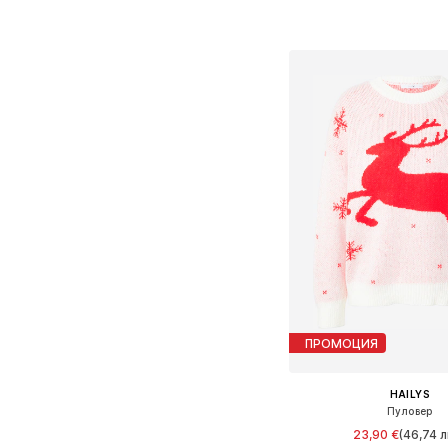
Налични размери:
Добави в кошн
ПРОМОЦИЯ
HAILYS
Пуловер
23,90 €
(46,74 л