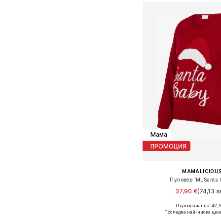
Мама
ПРОМОЦИЯ
MAMALICIOU
Пуловер 'MLSanta 
37,90 €
(74,13 л
Първоначално: 42,
Налични размери: XS, 
Последна най-ниска цен