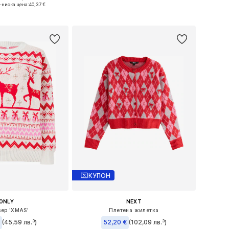
: XS, S, XL, 4XL, 5XL
-ниска цена:
40,37 €
Добави в кошницата
в кошницата
КУПОН
ONLY
NEXT
ер 'XMAS'
Плетена жилетка
€
(45,59 лв.³)
52,20 €
(102,09 лв.³)