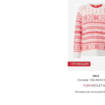
ПРОМОЦИЯ
ONLY
Пуловер 'ONLXMAS 
11,90 €
(23,27 лв
Последна най-ниска цена:
3
Налични размери: XS, S,
Добави в кошн