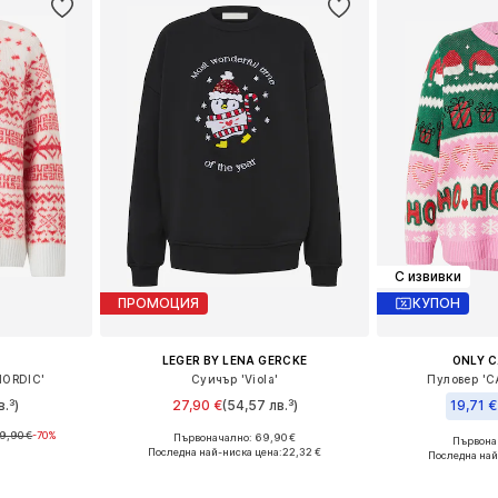
С извивки
ПРОМОЦИЯ
КУПОН
LEGER BY LENA GERCKE
ONLY 
NORDIC'
Суичър 'Viola'
Пуловер '
.³)
27,90 €
(54,57 лв.³)
19,71 €
9,90 €
-70%
Първоначално: 69,90 €
Първонач
 M, L, XL
Налични размери: XS, S, M, L, XL, XXL
Налични разм
Последна най-ниска цена:
22,32 €
Последна най
ицата
Добави в кошницата
Добави 