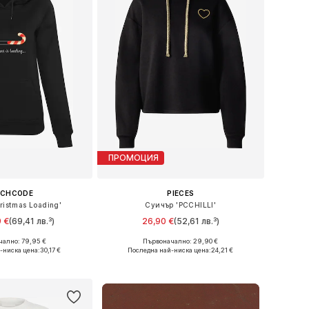
ПРОМОЦИЯ
RCHCODE
PIECES
ristmas Loading'
Суичър 'PCCHILLI'
 €
(69,41 лв.³)
26,90 €
(52,61 лв.³)
ално: 79,95 €
Първоначално: 29,90 €
и: S, M, L, XL, XXXL
Налични размери: XS, S, M, L, XL
-ниска цена:
30,17 €
Последна най-ниска цена:
24,21 €
в кошницата
Добави в кошницата