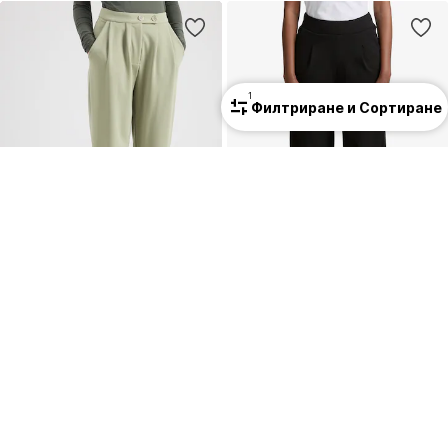
1
Филтриране и Сортиране
КУПОН
ПРОМОЦИЯ
ABOUT YOU
TOM TAILOR DENIM
Широки крачоли Панталон с набор 'Maribelle'
Широки крачоли Панталон с набор
34,90 €
(68,26 лв.³)
21,51 €
(42,07 лв.³)
Първоначално: 49,90 €
Първоначално: 32,90 €
Последна най-ниска цена:
31,41 €
Последна най-ниска цена:
9,56 €