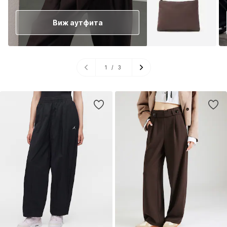
Виж аутфита
1
/
3