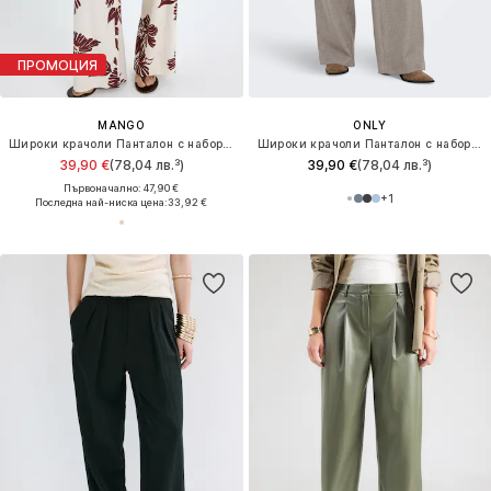
ПРОМОЦИЯ
MANGO
ONLY
Широки крачоли Панталон с набор 'Lola'
Широки крачоли Панталон с набор 'ONLLinda'
39,90 €
(78,04 лв.³)
39,90 €
(78,04 лв.³)
Първоначално: 47,90 €
+
1
Последна най-ниска цена:
33,92 €