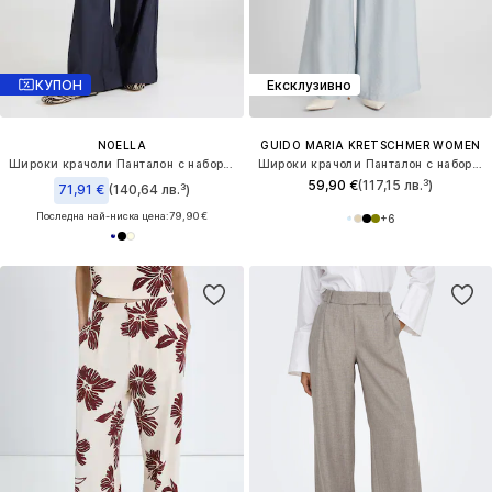
КУПОН
Ексклузивно
NOELLA
GUIDO MARIA KRETSCHMER WOMEN
Широки крачоли Панталон с набор 'Kazia'
Широки крачоли Панталон с набор 'Finja'
59,90 €
(117,15 лв.³)
71,91 €
(140,64 лв.³)
Последна най-ниска цена:
79,90 €
+
6