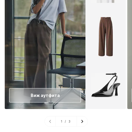
Виж аутфита
1
/
3