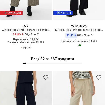
ПРОМОЦИЯ
КУПОН
JDY
VERO MODA
Широки крачоли Панталон с набор 'JDYGeggo Mia'
Широки крачоли Панталон с набор 'VMCARLA'
29,90 €
(58,48 лв.³)
31,41 €
(61,43 лв.³)
Първоначално: 39,90 €
Последна най-ниска цена:
34,90 €
Последна най-ниска цена:
23,92 €
+
1
Видя 32 от 667 продукти