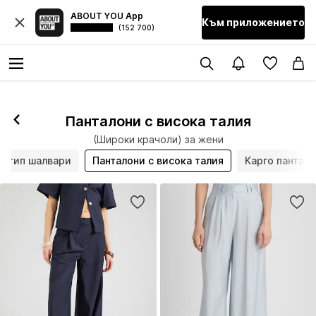
ABOUT YOU App
Към приложението
(152 700)
Панталони с висока талия
(Широки крачоли) за жени
и тип шалвари
Панталони с висока талия
Карго пантал