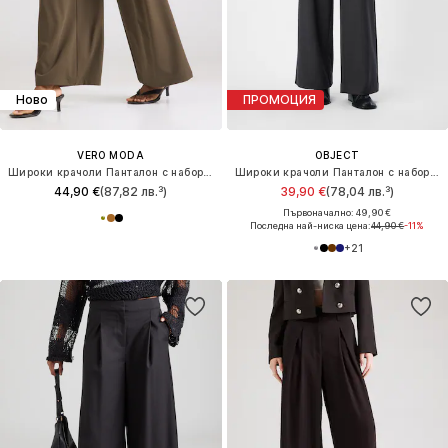
Ново
ПРОМОЦИЯ
VERO MODA
OBJECT
Широки крачоли Панталон с набор 'VMSTELLA'
Широки крачоли Панталон с набор 'OBJLISA'
44,90 €
(87,82 лв.³)
39,90 €
(78,04 лв.³)
Първоначално: 49,90 €
Последна най-ниска цена:
44,90 €
-11%
+
21