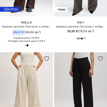
КУПОН
Ново
NOELLA
ONLY
Широки крачоли Панталон с набор 'Joann'
Широки крачоли Панталон с набор 'ONLLinda'
39,90 €
(78,04 лв.³)
49,41 €
(96,64 лв.³)
Първоначално: 79,90 €
+
1
Последна най-ниска цена:
21,96 €