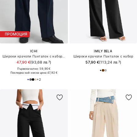
ПРОМОЦИЯ
ICHI
IMILY BELA
Широки крачоли Панталон с набор 'Kate'
Широки крачоли Панталон с набор
47,90 €
(93,68 лв.³)
57,90 €
(113,24 лв.³)
Първоначално: 59,90 €
Последна най-ниска цена:
47,92 €
+
2