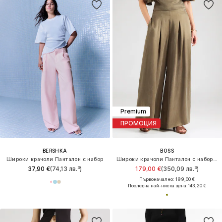
Premium
ПРОМОЦИЯ
BERSHKA
BOSS
Широки крачоли Панталон с набор
Широки крачоли Панталон с набор 'C_Terini'
37,90 €
(74,13 лв.³)
179,00 €
(350,09 лв.³)
Първоначално: 199,00 €
Последна най-ниска цена:
143,20 €