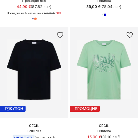
Преходно яке
Тениска
44,90 €
(87,82 лв.³)
39,90 €
(78,04 лв.³)
Последна най-ниска цена:
49,90 €
-10%
КУПОН
ПРОМОЦИЯ
CECIL
CECIL
Тениска
Тениска
15,90 €
(31,10 лв.³)