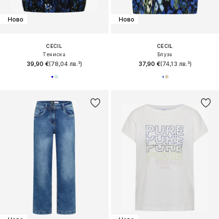
Ново
Ново
CECIL
CECIL
Тениска
Блуза
39,90 €
(78,04 лв.³)
37,90 €
(74,13 лв.³)