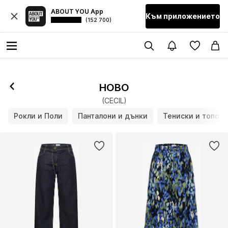
ABOUT YOU App
Към приложението
(152 700)
НОВО
(CECIL)
Рокли и Поли
Панталони и дънки
Тениски и топове