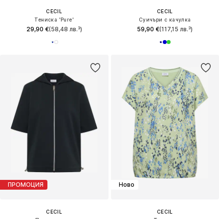
CECIL
CECIL
Тениска 'Pure'
Суичъри с качулка
29,90 €
(58,48 лв.³)
59,90 €
(117,15 лв.³)
ПРОМОЦИЯ
Ново
CECIL
CECIL