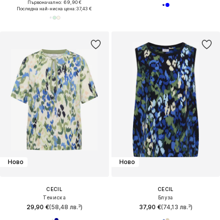
Първоначално: 69,90 €
Последна най-ниска цена:
37,43 €
Ново
Ново
CECIL
CECIL
Тениска
Блуза
29,90 €
(58,48 лв.³)
37,90 €
(74,13 лв.³)