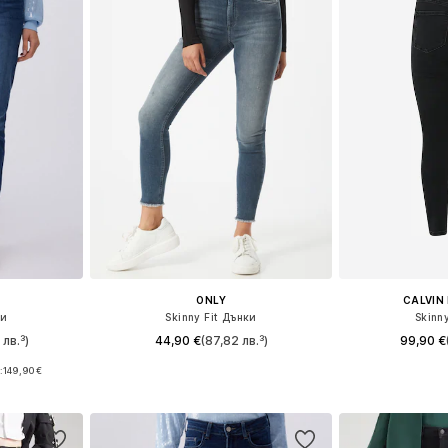
ONLY
CALVIN 
ки
Skinny Fit Дънки
Skinn
лв.³)
44,90 €
(87,82 лв.³)
99,90 €
+
1
:
149,90 €
Предлага се в много размери
Предлага се
размери
Добави в кошницата
Добави 
ицата