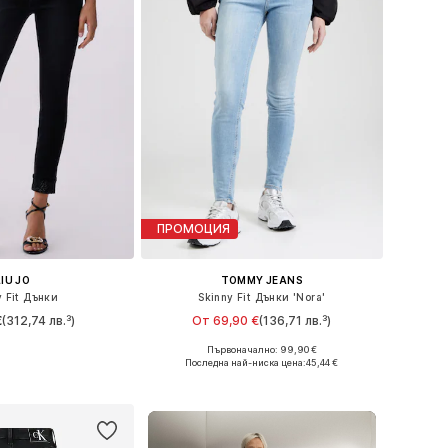
ПРОМОЦИЯ
LIU JO
TOMMY JEANS
y Fit Дънки
Skinny Fit Дънки 'Nora'
€
(312,74 лв.³)
От 69,90 €
(136,71 лв.³)
Първоначално: 99,90 €
 в много размери
Предлага се в много размери
Последна най-ниска цена:
45,44 €
в кошницата
Добави в кошницата