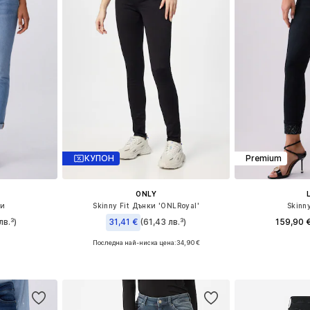
КУПОН
Premium
ONLY
ки
Skinny Fit Дънки 'ONLRoyal'
Skinn
лв.³)
31,41 €
(61,43 лв.³)
159,90 
Последна най-ниска цена:
34,90 €
размери
Предлага се
Предлага се в много размери
ицата
Добави 
Добави в кошницата