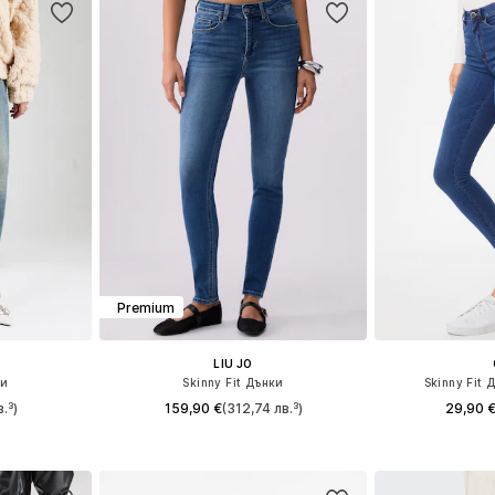
Premium
LIU JO
ки
Skinny Fit Дънки
Skinny Fit 
в.³)
159,90 €
(312,74 лв.³)
29,90 
размери
Предлага се в много размери
Предлага се
ицата
Добави в кошницата
Добави 