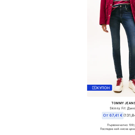
КУПОН
TOMMY JEAN
Skinny Fit Дън
От 67,41 €
(131,8
Първоначално: 109,
Предлага се в много 
Последна най-ниска цен