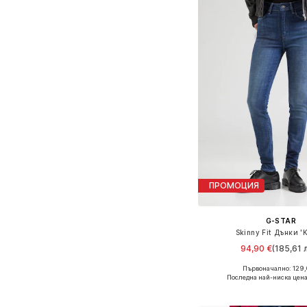
ПРОМОЦИЯ
G-STAR
Skinny Fit Дънки '
94,90 €
(185,61 л
Първоначално: 129,
Предлага се в много 
Последна най-ниска цена
Добави в кошн