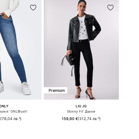
Premium
ONLY
LIU JO
Дънки 'ONLBlush'
Skinny Fit Дънки
€
(78,04 лв.³)
159,90 €
(312,74 лв.³)
 в много размери
Предлага се в много размери
в кошницата
Добави в кошницата