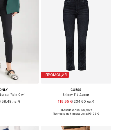
ПРОМОЦИЯ
ONLY
GUESS
Дънки 'Rain Cry'
Skinny Fit Дънки
€
(58,48 лв.³)
119,95 €
(234,60 лв.³)
+
3
Първоначално: 134,95 €
 в много размери
Налични размери: 45-46 x стандартен, 49-50 x стандартен, 50-51 x стандартен, 24-25 x стандартен
Последна най-ниска цена:
95,96 €
в кошницата
Добави в кошницата