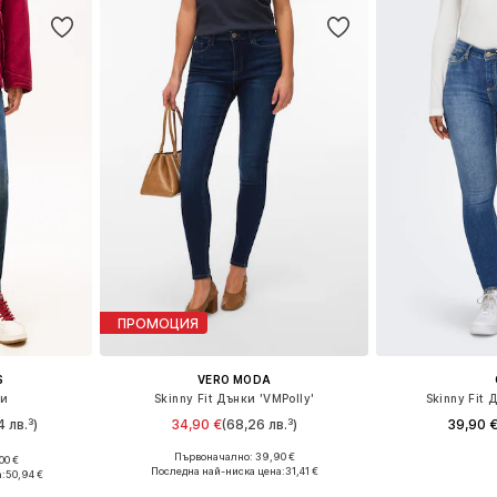
ПРОМОЦИЯ
S
VERO MODA
ки
Skinny Fit Дънки 'VMPolly'
Skinny Fit 
4 лв.³)
34,90 €
(68,26 лв.³)
39,90 
Първоначално: 39,90 €
00 €
Предлага се в много размери
Предлага се
размери
Последна най-ниска цена:
31,41 €
а:
50,94 €
Добави в кошницата
Добави 