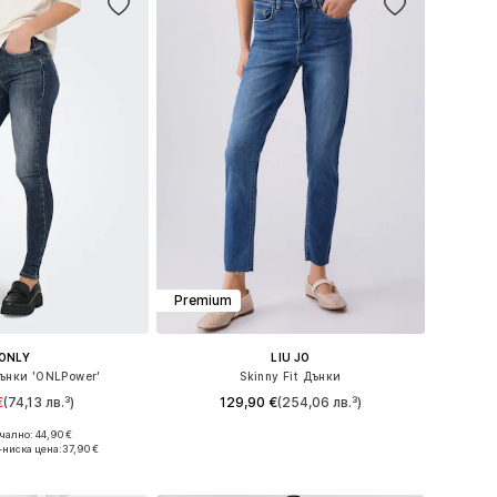
Premium
ONLY
LIU JO
Дънки 'ONLPower'
Skinny Fit Дънки
€
(74,13 лв.³)
129,90 €
(254,06 лв.³)
ално: 44,90 €
 в много размери
Предлага се в много размери
-ниска цена:
37,90 €
в кошницата
Добави в кошницата