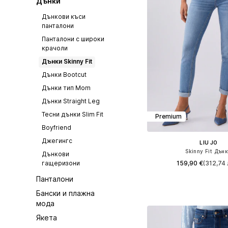
Дънки
Дънкови къси
панталони
Панталони с широки
крачоли
Дънки Skinny Fit
Дънки Bootcut
Дънки тип Mom
Дънки Straight Leg
Тесни дънки Slim Fit
Premium
Boyfriend
Джегингс
LIU JO
Skinny Fit Дън
Дънкови
159,90 €
(312,74 
гащеризони
Панталони
Предлага се в много 
Бански и плажна
Добави в кошн
мода
Якета