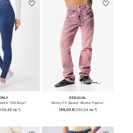
ONLY
DESIGUAL
Дънки 'ONLRoyal'
Skinny Fit Дънки 'Masha Popova'
€
(58,48 лв.³)
169,00 €
(330,54 лв.³)
 в много размери
Налични размери: 27-28, 29, 30-31, 32-34
в кошницата
Добави в кошницата