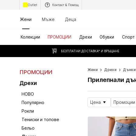
Outlet
Контакт & Помощ
Жени
Мъже
Деца
Колекции
ПРОМОЦИИ
Дрехи
Обувки
Спорт
БЕЗПЛАТНИ ДОСТАВКА* И ВРЪЩАНЕ
Жени
Дрехи
Дънки
ПРОМОЦИИ
Прилепнали дъ
Дрехи
НОВО
Цена
Промоции
Популярно
Рокли
Тениски и топове
Бельо