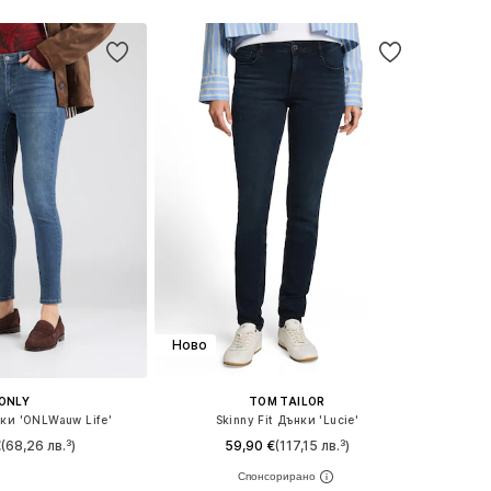
Ново
ONLY
TOM TAILOR
нки 'ONLWauw Life'
Skinny Fit Дънки 'Lucie'
€
(68,26 лв.³)
59,90 €
(117,15 лв.³)
 в много размери
Предлага се в много размери