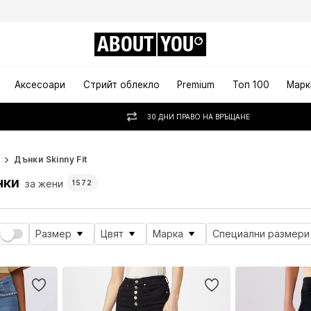
ABOUT
YOU
Аксесоари
Стрийт облекло
Premium
Топ 100
Марк
30 ДНИ ПРАВО НА ВРЪЩАНЕ
Дънки Skinny Fit
нки
за жени
1572
Размер
Цвят
Марка
Специални размери