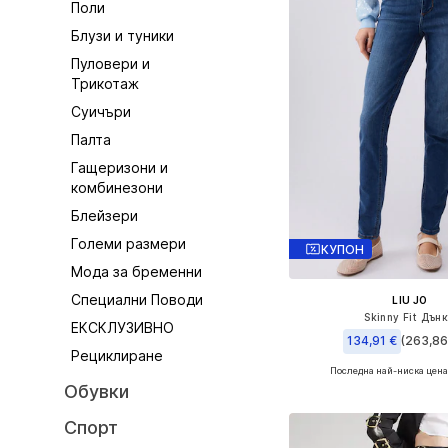
Поли
Блузи и туники
Пуловери и
Трикотаж
Суичъри
Палта
Гащеризони и
комбинезони
Блейзери
Големи размери
КУПОН
Мода за бременни
Специални Поводи
LIU JO
Skinny Fit Дън
ЕКСКЛУЗИВНО
134,91 €
(263,86 
Рециклиране
Последна най-ниска цена
Предлага се в много 
Обувки
Добави в кошн
Спорт