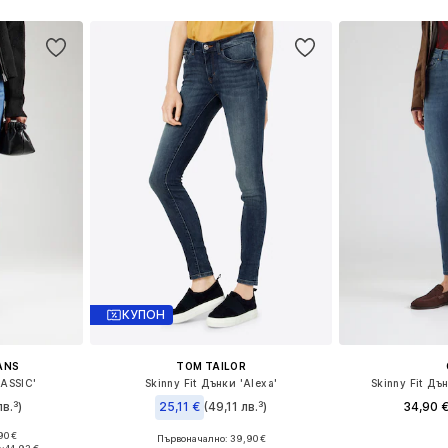
ицата
КУПОН
EANS
TOM TAILOR
LASSIC'
Skinny Fit Дънки 'Alexa'
Skinny Fit Дъ
в.³)
25,11 €
(49,11 лв.³)
34,90 
90 €
Първоначално: 39,90 €
размери
Предлага се
Предлага се в много размери