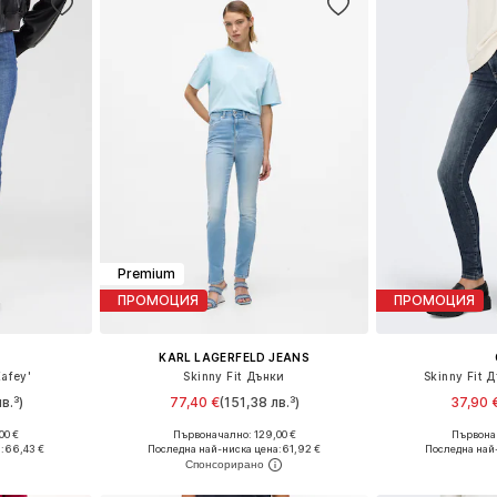
Premium
ПРОМОЦИЯ
ПРОМОЦИЯ
KARL LAGERFELD JEANS
Kafey'
Skinny Fit Дънки
Skinny Fit 
в.³)
77,40 €
(151,38 лв.³)
37,90 
00 €
Първоначално: 129,00 €
Първонач
размери
Предлага се в много размери
Предлага се
:
66,43 €
Последна най-ниска цена:
61,92 €
Последна най
ицата
Добави в кошницата
Добави 