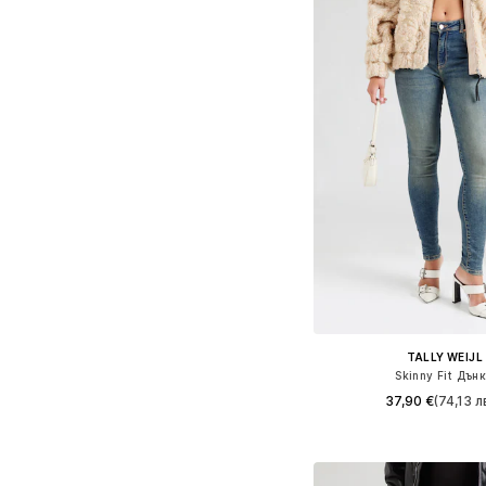
TALLY WEIJL
Skinny Fit Дън
37,90 €
(74,13 л
Предлага се в много 
Добави в кошн