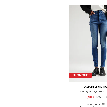
Добави в кошн
ПРОМОЦИЯ
CALVIN KLEIN J
Skinny Fit Дънки 'C
89,90 €
(175,83 л
Първоначално: 99,
Предлага се в много 