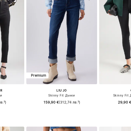
Premium
ER
LIU JO
ки
Skinny Fit Дънки
Skinny Fit 
в.³)
159,90 €
(312,74 лв.³)
29,90 
размери
Предлага се в много размери
Предлага се
ицата
Добави в кошницата
Добави 