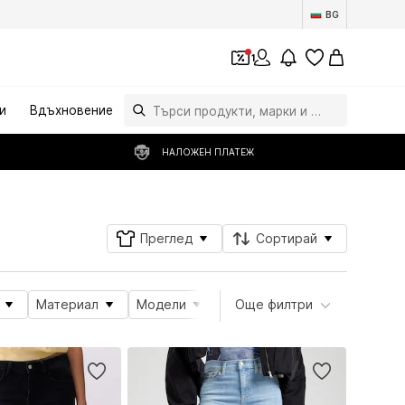
BG
1
и
Вдъхновение
НАЛОЖЕН ПЛАТЕЖ
Преглед
Сортирай
Материал
Модели
Атрибути на продукта
Още филтри