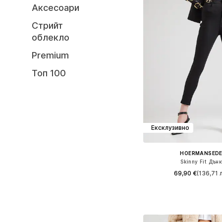
Аксесоари
Стрийт
облекло
Premium
Топ 100
Ексклузивно
HOERMANSED
Skinny Fit Дън
69,90 €
(136,71 л
Предлага се в много 
Добави в кошн