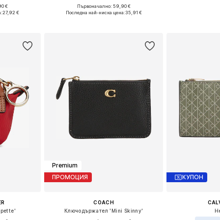
90 €
Първоначално: 59,90 €
e Size
Налични размери: One Size
Налични ра
а:
27,92 €
Последна най-ниска цена:
35,91 €
ицата
Добави в кошницата
Добави 
Premium
ПРОМОЦИЯ
КУПОН
ER
COACH
CALV
pette'
Ключодържател 'Mini Skinny'
Н