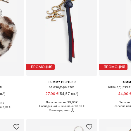
ПРОМОЦИЯ
ПРОМОЦИЯ
TOMMY HILFIGER
TOMMY
л
Ключодържател
Ключодържате
в.³)
27,90 €
(54,57 лв.³)
44,90 
Първоначално: 39,90 €
Първонач
0 €
Налични размери: One Size
Налични ра
e Size
Последна най-ниска цена:
19,53 €
Последна най
а:
5,16 €
Добави в кошницата
Добави 
ицата