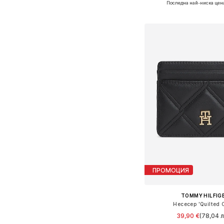
Последна най-ниска цен
Добави в кошн
ПРОМОЦИЯ
TOMMY HILFIG
Несесер 'Quilted 
39,90 €
(78,04 л