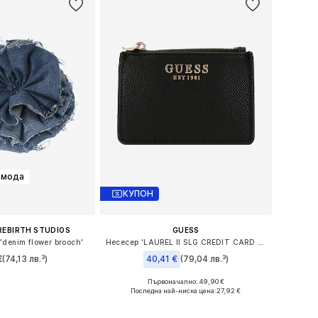
 мода
КУПОН
REBIRTH STUDIOS
GUESS
denim flower brooch'
Несесер 'LAUREL II SLG CREDIT CARD CASE'
€
(74,13 лв.³)
40,41 €
(79,04 лв.³)
Първоначално: 49,90 €
змери: One Size
Налични размери: One Size
Последна най-ниска цена:
27,92 €
в кошницата
Добави в кошницата