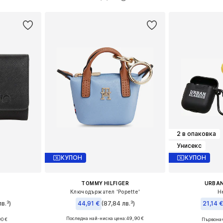
ицата
Добави в кошницата
Добави 
2 в опаковка
Унисекс
КУПОН
КУПОН
TOMMY HILFIGER
URBAN
Ключодържател 'Popette'
Н
в.³)
44,91 €
(87,84 лв.³)
21,14 €
Последна най-ниска цена:
49,90 €
90 €
Първонач
e Size
Налични размери: One Size
Налични ра