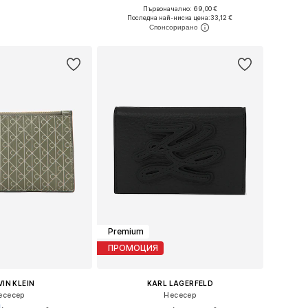
Първоначално: 69,00 €
змери: One Size
Налични размери: One Size
Последна най-ниска цена:
33,12 €
в кошницата
Добави в кошницата
Premium
ПРОМОЦИЯ
IN KLEIN
KARL LAGERFELD
есесер
Несесер