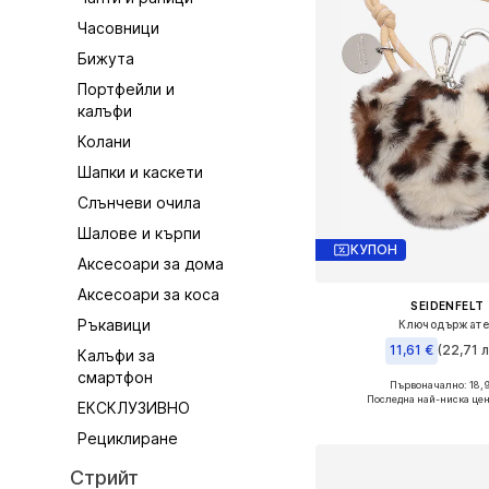
Часовници
Бижута
Портфейли и
калъфи
Колани
Шапки и каскети
Слънчеви очила
Шалове и кърпи
КУПОН
Аксесоари за дома
Аксесоари за коса
SEIDENFELT
Ръкавици
Ключодържате
11,61 €
(22,71 л
Калъфи за
смартфон
Първоначално: 18,9
Налични размери: On
Последна най-ниска цен
ЕКСКЛУЗИВНО
Добави в кошн
Рециклиране
Стрийт