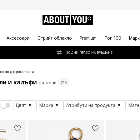
ABOUT
YOU
Аксесоари
Стрийт облекло
Premium
Топ 100
Марк
30 ДНИ ПРАВО НА ВРЪЩАНЕ
лючодържатели
и и калъфи
за жени
215
Цвят
Марка
Атрибути на продукта
Мате