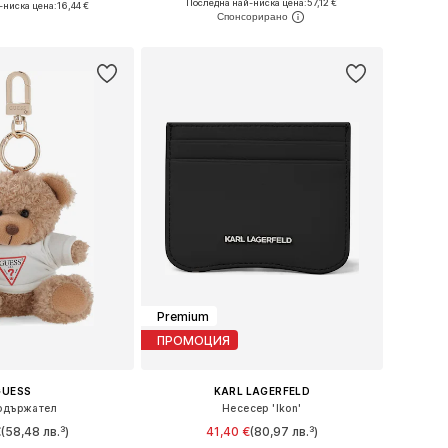
Последна най-ниска цена:
57,12 €
-ниска цена:
16,44 €
Добави в кошницата
в кошницата
Premium
ПРОМОЦИЯ
GUESS
KARL LAGERFELD
одържател
Несесер 'Ikon'
€
(58,48 лв.³)
41,40 €
(80,97 лв.³)