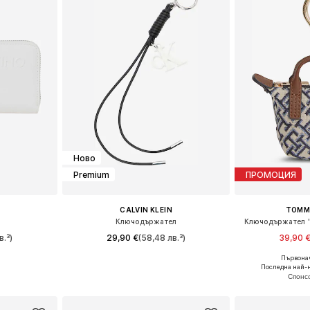
Ново
Premium
ПРОМОЦИЯ
CALVIN KLEIN
TOMMY
Ключодържател
Ключодържател '
в.³)
29,90 €
(58,48 лв.³)
39,90 
Първонач
e Size
Налични размери: One Size
Налични ра
Последна най-н
ицата
Добави в кошницата
Добави 