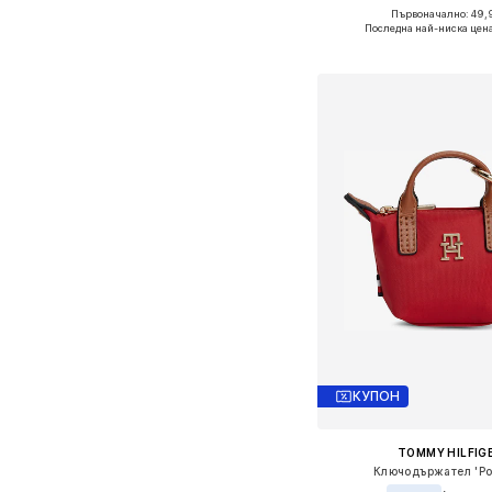
Първоначално: 49,
Налични размери: On
Последна най-ниска цен
Добави в кошн
КУПОН
TOMMY HILFIG
Ключодържател 'Po