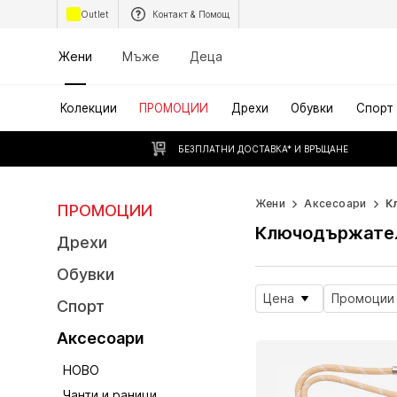
Outlet
Контакт & Помощ
Жени
Мъже
Деца
Колекции
ПРОМОЦИИ
Дрехи
Обувки
Спорт
БЕЗПЛАТНИ ДОСТАВКА* И ВРЪЩАНЕ
Жени
Аксесоари
К
ПРОМОЦИИ
Ключодържател
Дрехи
Обувки
Цена
Промоции
Спорт
Аксесоари
НОВО
Чанти и раници