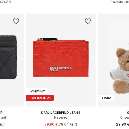
а:
25,74 €
Последна най
ицата
Добави в кошницата
Добави 
Premium
ПРОМОЦИЯ
Ново
ER
KARL LAGERFELD JEANS
Card'
Несесер
Ключ
в.³)
39,90 €
(78,04 лв.³)
29,90 