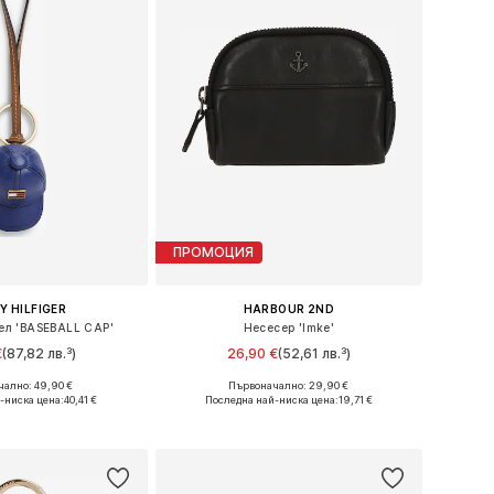
ПРОМОЦИЯ
 HILFIGER
HARBOUR 2ND
л 'BASEBALL CAP'
Несесер 'Imke'
€
(87,82 лв.³)
26,90 €
(52,61 лв.³)
ално: 49,90 €
Първоначално: 29,90 €
змери: One Size
Налични размери: One Size
-ниска цена:
40,41 €
Последна най-ниска цена:
19,71 €
в кошницата
Добави в кошницата