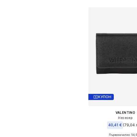
Добави в кошн
КУПОН
VALENTINO
Несесер
40,41 €
(79,04 л
Първоначално: 54,
Налични размери: On