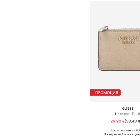
ПРОМОЦИЯ
GUESS
Несесер 'ELLA
29,90 €
(58,48 л
Първоначално: 49,
Налични размери: On
Последна най-ниска цен