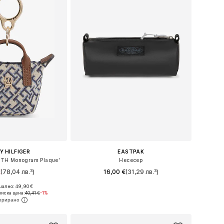
 HILFIGER
EASTPAK
TH Monogram Plaque'
Несесер
€
(78,04 лв.³)
16,00 €
(31,29 лв.³)
ално: 49,90 €
змери: One Size
Налични размери: One Size
иска цена:
40,41 €
-1%
в кошницата
Добави в кошницата