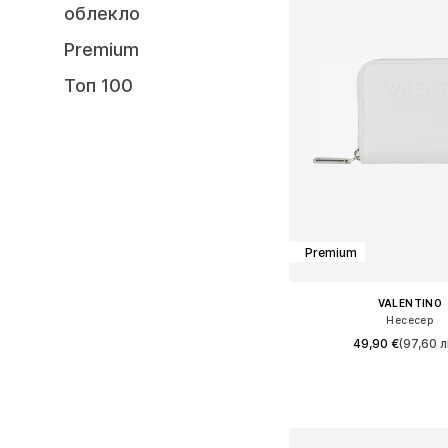
облекло
Premium
Топ 100
Premium
VALENTINO
Несесер
49,90 €
(97,60 л
Налични размери: On
Добави в кошн