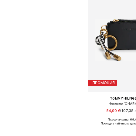
ПРОМОЦИЯ
TOMMY HILFIG
Несесер 'CHAR
54,90 €
(107,38 л
Първоначално: 69,
Налични размери: On
Последна най-ниска цена
Добави в кошн