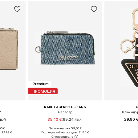
Premium
ПРОМОЦИЯ
KARL LAGERFELD JEANS
'
Несесер
Ключодър
в.³)
35,40 €
(69,24 лв.³)
29,90 
90 €
Първоначално: 59,00 €
e Size
Налични размери: One Size
Налични ра
а:
27,92 €
Последна най-ниска цена:
31,86 €