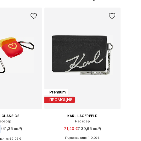
в кошницата
Добави в кошницата
Premium
ПРОМОЦИЯ
 CLASSICS
KARL LAGERFELD
есесер
Несесер
(41,35 лв.³)
71,40 €
(139,65 лв.³)
Първоначално: 119,00 €
ално: 59,95 €
Налични размери: One Size
змери: One Size