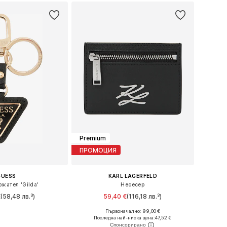
Premium
ПРОМОЦИЯ
GUESS
KARL LAGERFELD
жател 'Gilda'
Несесер
€
(58,48 лв.³)
59,40 €
(116,18 лв.³)
Първоначално: 99,00 €
змери: One Size
Налични размери: One Size
Последна най-ниска цена:
47,52 €