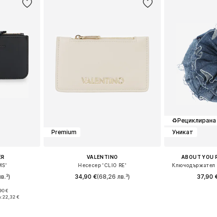
♻️
Рециклирана
Premium
Уникат
ER
VALENTINO
ABOUT YOU 
MS'
Несесер 'CLIO RE'
Ключодържател '
в.³)
34,90 €
(68,26 лв.³)
37,90 
90 €
e Size
Налични размери: One Size
Налични ра
:
22,32 €
ицата
Добави в кошницата
Добави 