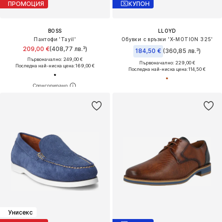
ПРОМОЦИЯ
КУПОН
BOSS
LLOYD
Пантофи 'Tayil'
Обувки с връзки 'X-MOTION 325'
209,00 €
(408,77 лв.³)
184,50 €
(360,85 лв.³)
Първоначално: 249,00 €
Първоначално: 229,00 €
Последна най-ниска цена:
169,00 €
Последна най-ниска цена:
114,50 €
Унисекс