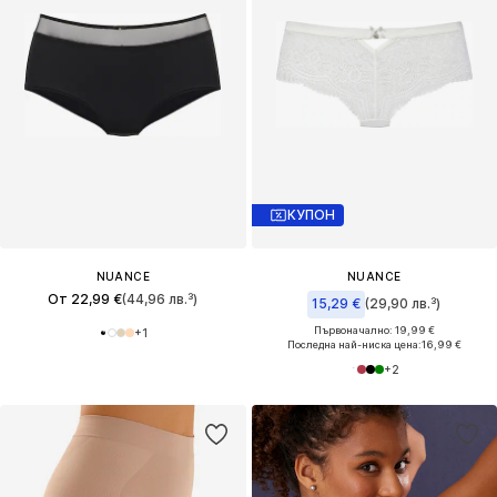
КУПОН
NUANCE
NUANCE
От 22,99 €
(44,96 лв.³)
15,29 €
(29,90 лв.³)
Първоначално: 19,99 €
+
1
Последна най-ниска цена:
16,99 €
+
2