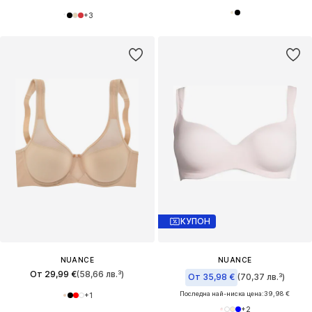
+
3
КУПОН
NUANCE
NUANCE
От 29,99 €
(58,66 лв.³)
От 35,98 €
(70,37 лв.³)
Последна най-ниска цена:
39,98 €
+
1
+
2