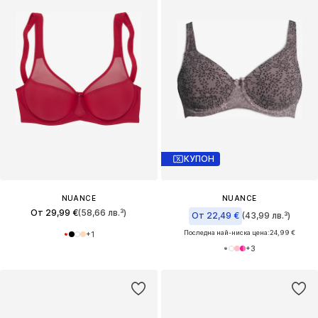
КУПОН
NUANCE
NUANCE
От 29,99 €
(58,66 лв.³)
От 22,49 €
(43,99 лв.³)
Последна най-ниска цена:
24,99 €
+
1
+
3