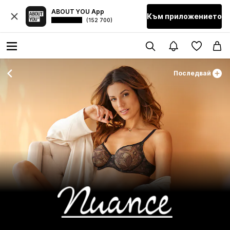
ABOUT YOU App
Към приложението
(152 700)
Последвай