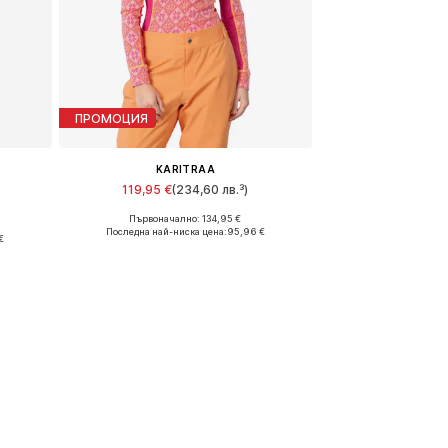
ПРОМОЦИЯ
KARITRAA
119,95 €
(234,60 лв.³)
Първоначално: 134,95 €
Налични размери: M Нормални размери
Последна най-ниска цена:
95,96 €
€
Добави в кошницата
а