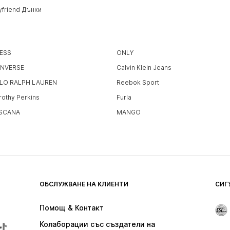
yfriend Дънки
ESS
ONLY
NVERSE
Calvin Klein Jeans
LO RALPH LAUREN
Reebok Sport
rothy Perkins
Furla
SCANA
MANGO
ОБСЛУЖВАНЕ НА КЛИЕНТИ
СИГ
Помощ & Контакт
Колаборации със създатели на 