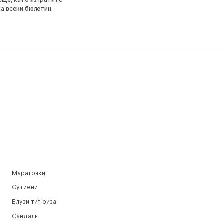
на всеки бюлетин.
Маратонки
Сутиени
Блузи тип риза
Сандали