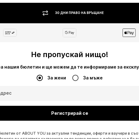
30 ДНИ ПРАВО НА ВРЪЩАНЕ
Не пропускай нищо!
за нашия бюлетин и ще можем да те информираме за екскл
За жени
За мъже
адрес
Регистрирай се
бюлетин от ABOUT YOU за актуални тенденции, оферти и ваучери в съ
Можете да оттеглите съгласието си по всяко време с действие за в бъд