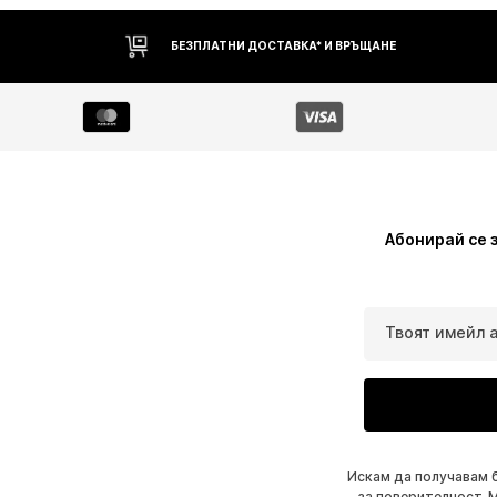
БЕЗПЛАТНИ ДОСТАВКА* И ВРЪЩАНЕ
Абонирай се 
Твоят имейл 
Искам да получавам 
за поверителност
. 