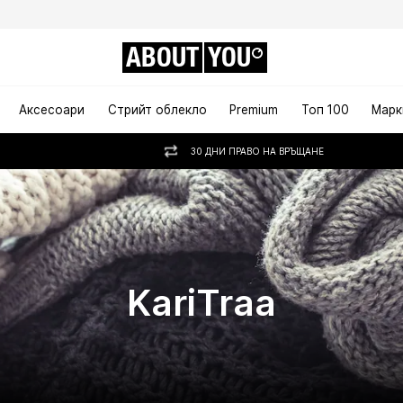
ABOUT
YOU
Аксесоари
Стрийт облекло
Premium
Топ 100
Марк
30 ДНИ ПРАВО НА ВРЪЩАНЕ
KariTraa