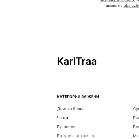
имейл на
obsluzh
KariTraa
КАТЕГОРИИ ЗА ЖЕНИ
Дамско бельо
Су
Чанти
Би
Пуловери
Бл
Ботуши над коляно
Ма