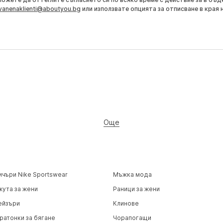
vanenaklienti@aboutyou.bg
или използвате опцията за отписване в края 
Още
ичъри Nike Sportswear
Мъжка мода
жута за жени
Раници за жени
ейзъри
Клинове
ратонки за бягане
Чорапогащи