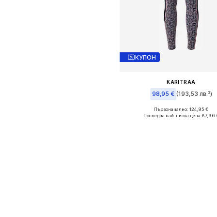
КУПОН
KARITRAA
98,95 €
(193,53 лв.³)
Първоначално: 124,95 €
Налични размери: S, L
Последна най-ниска цена:
87,96 
Добави в кошницат