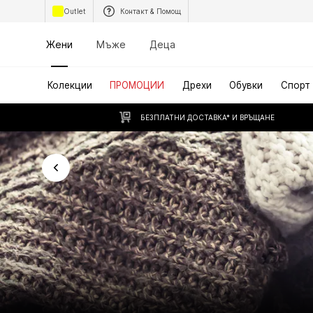
Outlet
Контакт & Помощ
Жени
Мъже
Деца
Колекции
ПРОМОЦИИ
Дрехи
Обувки
Спорт
БЕЗПЛАТНИ ДОСТАВКА* И ВРЪЩАНЕ